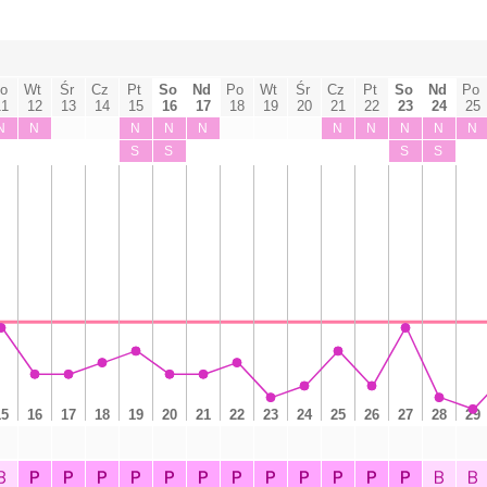
Śr
Śr
o
Wt
Cz
Pt
So
Nd
Po
Wt
Cz
Pt
So
Nd
Po
11
12
13
14
15
16
17
18
19
20
21
22
23
24
25
N
N
N
N
N
N
N
N
N
N
S
S
S
S
15
16
17
18
19
20
21
22
23
24
25
26
27
28
29