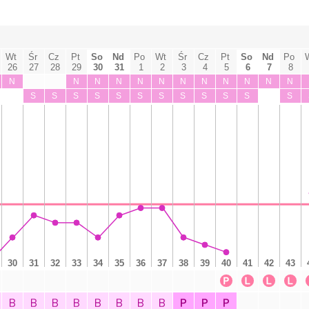
Śr
Śr
Wt
Cz
Pt
So
Nd
Po
Wt
Cz
Pt
So
Nd
Po
26
27
28
29
30
31
1
2
3
4
5
6
7
8
N
N
N
N
N
N
N
N
N
N
N
N
S
S
S
S
S
S
S
S
S
S
S
S
30
31
32
33
34
35
36
37
38
39
40
41
42
43