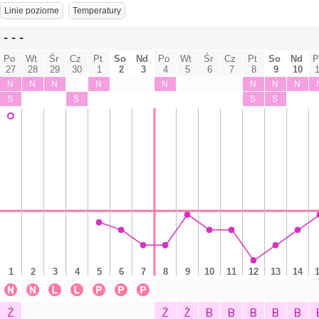
Linie poziome
Temperatury
- - -
Śr
Śr
Po
Wt
Cz
Pt
So
Nd
Po
Wt
Cz
Pt
So
Nd
P
27
28
29
30
1
2
3
4
5
6
7
8
9
10
N
N
N
N
N
N
N
N
S
S
S
S
1
2
3
4
5
6
7
8
9
10
11
12
13
14