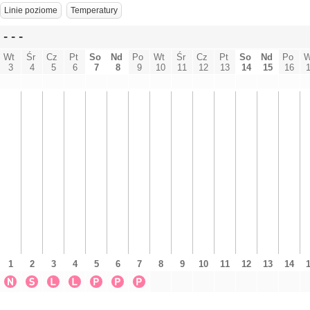
Linie poziome
Temperatury
- - -
Śr
Śr
Wt
Cz
Pt
So
Nd
Po
Wt
Cz
Pt
So
Nd
Po
W
3
4
5
6
7
8
9
10
11
12
13
14
15
16
1
2
3
4
5
6
7
8
9
10
11
12
13
14