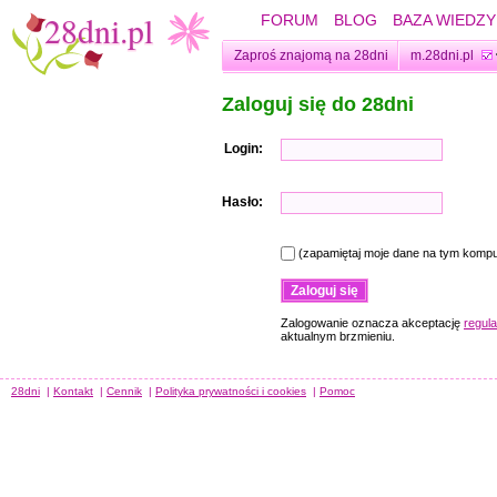
FORUM
BLOG
BAZA WIEDZY
Zaproś znajomą na 28dni
m.28dni.pl
Zaloguj się do 28dni
Login:
Hasło:
(zapamiętaj moje dane na tym kompu
Zalogowanie oznacza akceptację
regul
aktualnym brzmieniu.
28dni
|
Kontakt
|
Cennik
|
Polityka prywatności i cookies
|
Pomoc