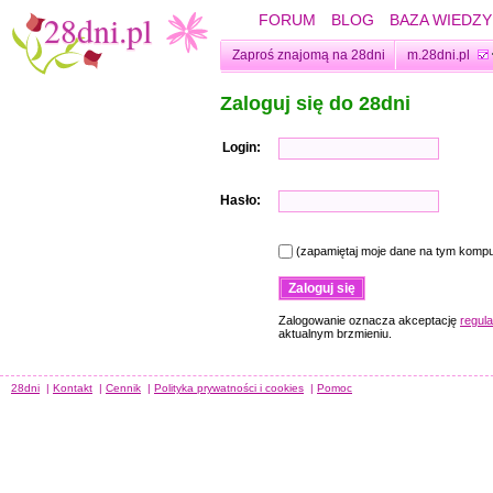
FORUM
BLOG
BAZA WIEDZY
Zaproś znajomą na 28dni
m.28dni.pl
Zaloguj się do 28dni
Login:
Hasło:
(zapamiętaj moje dane na tym kompu
Zalogowanie oznacza akceptację
regul
aktualnym brzmieniu.
28dni
|
Kontakt
|
Cennik
|
Polityka prywatności i cookies
|
Pomoc