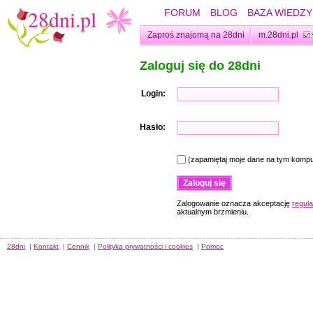
FORUM
BLOG
BAZA WIEDZY
Zaproś znajomą na 28dni
m.28dni.pl
Zaloguj się do 28dni
Login:
Hasło:
(zapamiętaj moje dane na tym kompu
Zalogowanie oznacza akceptację
regul
aktualnym brzmieniu.
28dni
|
Kontakt
|
Cennik
|
Polityka prywatności i cookies
|
Pomoc