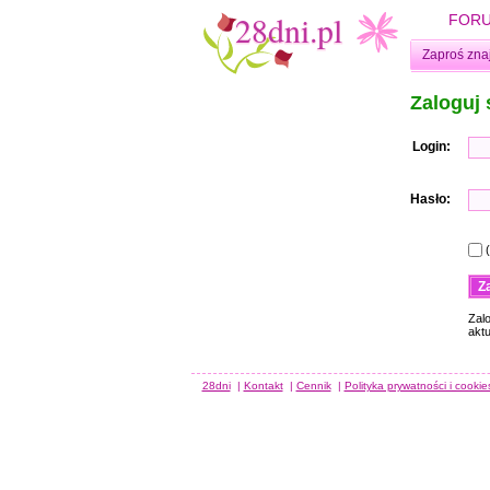
FOR
Zaproś zna
Zaloguj 
Login:
Hasło:
Zal
akt
28dni
|
Kontakt
|
Cennik
|
Polityka prywatności i cookie