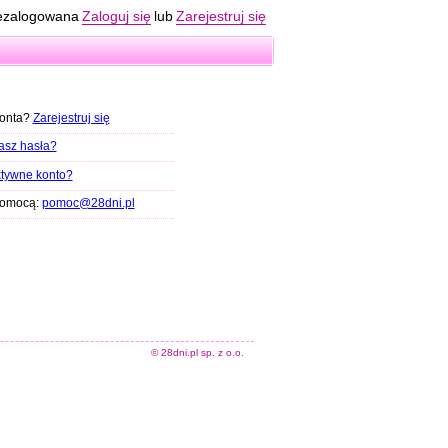
ezalogowana
Zaloguj się
lub
Zarejestruj się
konta?
Zarejestruj się
asz hasła?
tywne konto?
pomocą:
pomoc@28dni.pl
© 28dni.pl sp. z o.o.