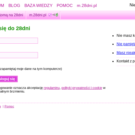
Ni
UM
BLOG
BAZA WIEDZY
POMOC
m.28dni.pl
jomą na 28dni
m.28dni.pl
się do 28dni
Nie masz 
Nie pamięt
Masz nieak
Kontakt z 
(zapamiętaj moje dane na tym komputerze)
ogowanie oznacza akceptację
regulaminu
,
polityki prywatności i cookie
w
ualnym brzmieniu.
s
|
Pomoc