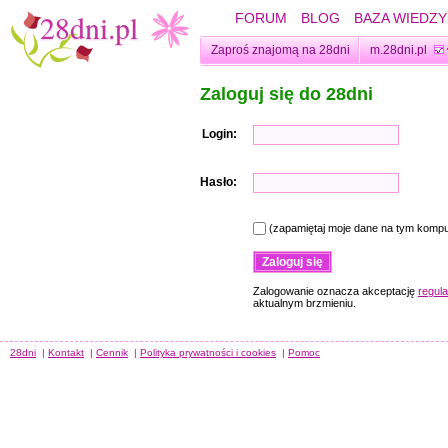
FORUM
BLOG
BAZA WIEDZY
Zaproś znajomą na 28dni
m.28dni.pl
Zaloguj się do 28dni
Login:
Hasło:
(zapamiętaj moje dane na tym kompu
Zalogowanie oznacza akceptację
regul
aktualnym brzmieniu.
28dni
|
Kontakt
|
Cennik
|
Polityka prywatności i cookies
|
Pomoc