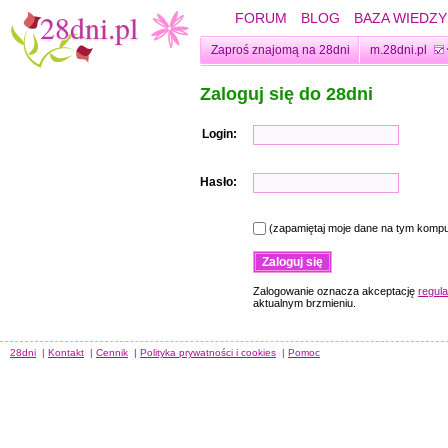
FORUM
BLOG
BAZA WIEDZY
Zaproś znajomą na 28dni
m.28dni.pl
Zaloguj się do 28dni
Login:
Hasło:
(zapamiętaj moje dane na tym kompu
Zalogowanie oznacza akceptację
regul
aktualnym brzmieniu.
28dni
|
Kontakt
|
Cennik
|
Polityka prywatności i cookies
|
Pomoc