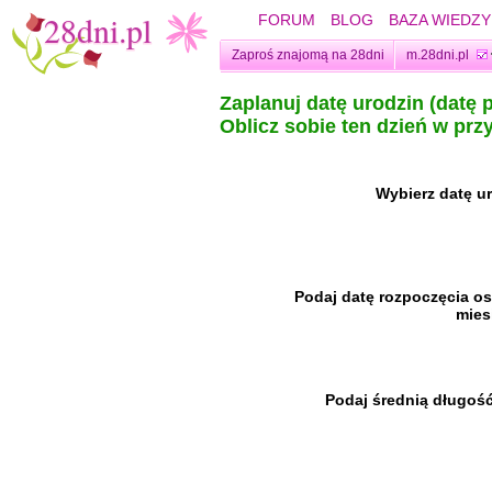
FORUM
BLOG
BAZA WIEDZY
Zaproś znajomą na 28dni
m.28dni.pl
Zaplanuj datę urodzin (datę 
Oblicz sobie ten dzień w prz
Wybierz datę u
Podaj datę rozpoczęcia os
mies
Podaj średnią długość