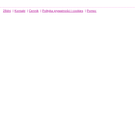
28dni
|
Kontakt
|
Cennik
|
Polityka prywatności i cookies
|
Pomoc