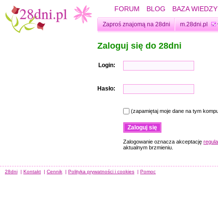
FORUM
BLOG
BAZA WIEDZY
Zaproś znajomą na 28dni
m.28dni.pl
Zaloguj się do 28dni
Login:
Hasło:
(zapamiętaj moje dane na tym kompu
Zalogowanie oznacza akceptację
regul
aktualnym brzmieniu.
28dni
|
Kontakt
|
Cennik
|
Polityka prywatności i cookies
|
Pomoc