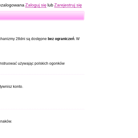
ezalogowana
Zaloguj się
lub
Zarejestruj się
echanizmy 28dni są dostępne
bez ograniczeń
. W
konstruować używając polskich ogonków
tywnisz konto.
znaków.