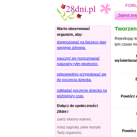
FOR
Zaproś zna
Tworzen
Warto obserwować
organizm, aby:
Rejestrując 
diagnozować na bieżąco stan
tym czasie m
swojego zdrowia.
nauczyć się rozpoznawać
wyświetlana/
naturalny rytm płodności.
odpowiednio przygotować się
do poczęcia dziecka.
odkładać poczęcie dziecka na
późniejszy czas.
Powtórz e
Dołącz do społeczności
28dni i
załóż własny wykres,
notuj sygnały, jakie wysyła
Powtórz 
Twój organizm,