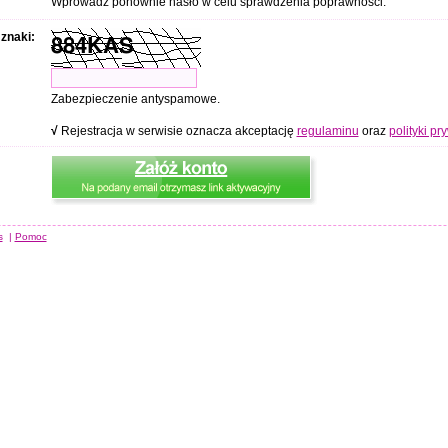
Wprowadź ponownie hasło w celu sprawdzenia poprawności.
 znaki:
Zabezpieczenie antyspamowe.
√
Rejestracja w serwisie oznacza akceptację
regulaminu
oraz
polityki pr
s
|
Pomoc