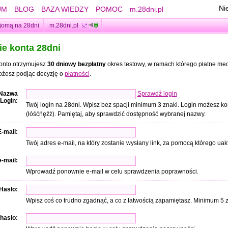
Ni
UM
BLOG
BAZA WIEDZY
POMOC
m.28dni.pl
jomą na 28dni
m.28dni.pl
ie konta
28dni
konto otrzymujesz
30 dniowy bezpłatny
okres testowy, w ramach którego płatne m
ożesz podjąc decyzję o
płatności
.
Nazwa
Sprawdź login
Login:
Twój login na 28dni. Wpisz bez spacji minimum 3 znaki. Login możesz 
(łóśćńęźż). Pamiętaj, aby sprawdzić dostępność wybranej nazwy.
E-mail:
Twój adres e-mail, na który zostanie wysłany link, za pomocą którego uak
-mail:
Wprowadź ponownie e-mail w celu sprawdzenia poprawności.
Hasło:
Wpisz coś co trudno zgadnąć, a co z łatwością zapamiętasz. Minimum 5 
hasło: