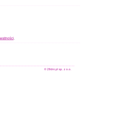
ywatności
.
© 28dni.pl sp. z o.o.