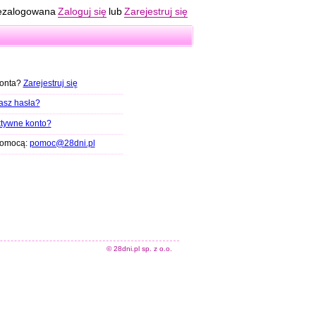
ezalogowana
Zaloguj się
lub
Zarejestruj się
konta?
Zarejestruj się
asz hasła?
tywne konto?
pomocą:
pomoc@28dni.pl
© 28dni.pl sp. z o.o.