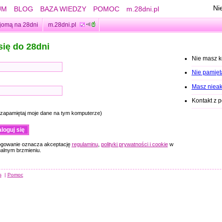
Ni
UM
BLOG
BAZA WIEDZY
POMOC
m.28dni.pl
jomą na 28dni
m.28dni.pl
się do 28dni
Nie masz 
Nie pamięt
Masz nieak
Kontakt z 
(zapamiętaj moje dane na tym komputerze)
ogowanie oznacza akceptację
regulaminu
,
polityki prywatności i cookie
w
ualnym brzmieniu.
s
|
Pomoc