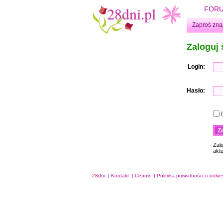
FOR
Zaproś zna
Zaloguj 
Login:
Hasło:
Zal
akt
28dni
|
Kontakt
|
Cennik
|
Polityka prywatności i cookie