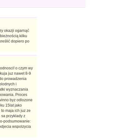
zy okazji ogarnąć
zbieżnością kilku
kreślić dopiero po
lodnosci! o czym wy
kuja juz nawet 8-9
 do prowadzenia
plodnych i
atki wyznaczania
chowania. Proces
winno byz odlozone
ku 15lat jako
 to maja ich juz ze
o sa przyklady z
armo-podsumowanie:
odjecia wspolzycia