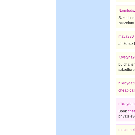
Najmlodsz
Szkoda ze 
zaczelam s
maya380
ah że tez 
Krystyna9
bulchalter
szkodliwe 
nikroydat
cheap call
nikroydat
Book
chea
private ev
mrstonnet