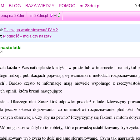
Ni
UM
BLOG
BAZA WIEDZY
POMOC
m.28dni.pl
jomą na 28dni
m.28dni.pl
i:
Dlaczego warto stosować FAM?
:
Płodność – moja czy nasza?
 nastolatki
:21
ią każda z Was natknęła się kiedyś – w prasie lub w internecie – na artykuł 
tego rodzaju publikacjach pojawiają się wzmianki o metodach rozpoznawania p
ych). Bardzo często te informacje mają niewiele wspólnego z rzeczywisto
h opinii, która brzmi następująco:
wie... Dlaczego nie? Zaraz ktoś odpowie: przecież młode dziewczyny prowad
ła jeszcze okresu dojrzewania, co uniemożliwi rozpoznawanie płodności. 
ycznych obserwacji. Czy aby na pewno? Przyjrzyjmy się faktom i mitom dot
M mogą stosować tylko te kobiety, które prowadzą ustabilizowany tryb życia.
abilizowany tryb życia to dość niejasne sformułowanie. Czym tak naprawdę jes