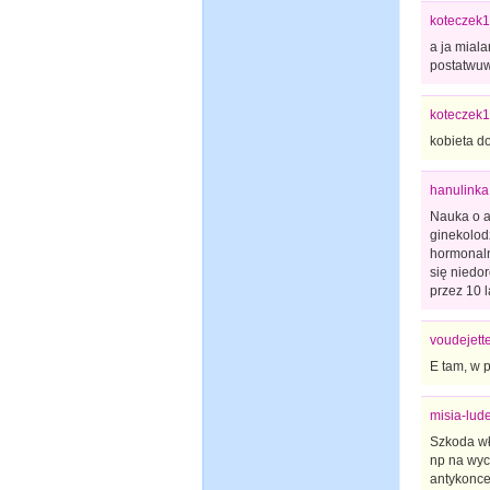
koteczek1
a ja miala
postatwuw
koteczek1
kobieta do
hanulinka
Nauka o a
ginekolodz
hormonaln
się niedor
przez 10 l
voudejett
E tam, w 
misia-lud
Szkoda wła
np na wyc
antykoncep