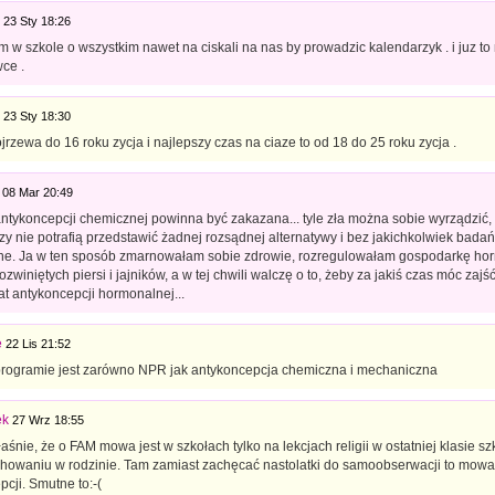
23 Sty 18:26
m w szkole o wszystkim nawet na ciskali na nas by prowadzic kalendarzyk . i juz t
ce .
23 Sty 18:30
jrzewa do 16 roku zycja i najlepszy czas na ciaze to od 18 do 25 roku zycja .
08 Mar 20:49
ntykoncepcji chemicznej powinna być zakazana... tyle zła można sobie wyrządzić
y nie potrafią przedstawić żadnej rozsądnej alternatywy i bez jakichkolwiek badań
e. Ja w ten sposób zmarnowałam sobie zdrowie, rozregulowałam gospodarkę hor
ozwiniętych piersi i jajników, a w tej chwili walczę o to, żeby za jakiś czas móc zaj
at antykoncepcji hormonalnej...
e
22 Lis 21:52
programie jest zarówno NPR jak antykoncepcja chemiczna i mechaniczna
ek
27 Wrz 18:55
śnie, że o FAM mowa jest w szkołach tylko na lekcjach religii w ostatniej klasie szk
howaniu w rodzinie. Tam zamiast zachęcać nastolatki do samoobserwacji to mowa j
cji. Smutne to:-(