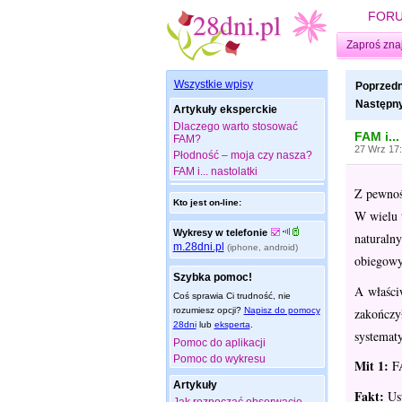
FOR
Zaproś zna
Wszystkie wpisy
Poprzedn
Następny
Artykuły eksperckie
Dlaczego warto stosować
FAM i...
FAM?
27 Wrz 17
Płodność – moja czy nasza?
FAM i... nastolatki
Z pewnośc
Kto jest on-line:
W wielu 
Wykresy w telefonie
naturaln
m.28dni.pl
(iphone, android)
obiegowyc
Szybka pomoc!
A właści
Coś sprawia Ci trudność, nie
zakończy
rozumiesz opcji?
Napisz do pomocy
28dni
lub
eksperta
.
systemat
Pomoc do aplikacji
Pomoc do wykresu
Mit 1:
FA
Artykuły
Fakt:
Ust