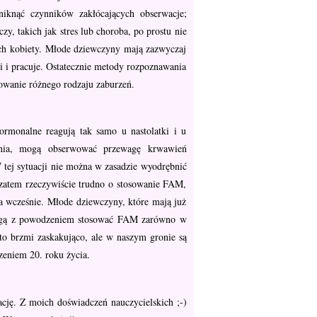
niknąć czynników zakłócających obserwacje;
y, takich jak stres lub choroba, po prostu nie
nich kobiety. Młode dziewczyny mają zazwyczaj
ci i pracuje. Ostatecznie metody rozpoznawania
powanie różnego rodzaju zaburzeń.
ormonalne reagują tak samo u nastolatki i u
wania, mogą obserwować przewagę krwawień
tej sytuacji nie można w zasadzie wyodrębnić
a zatem rzeczywiście trudno o stosowanie FAM,
a wcześnie. Młode dziewczyny, które mają już
 mogą z powodzeniem stosować FAM zarówno w
 to brzmi zaskakująco, ale w naszym gronie są
zeniem 20. roku życia.
cję. Z moich doświadczeń nauczycielskich ;-)