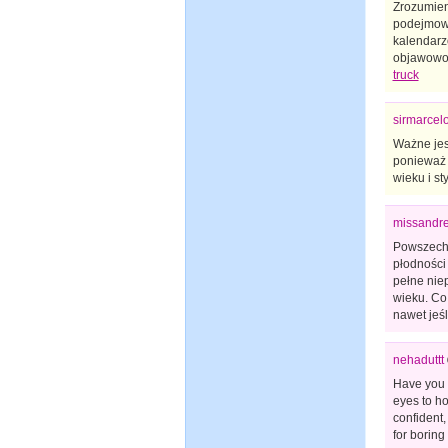
Zrozumien
podejmowa
kalendarz
objawowo-
truck
sirmarcel
Ważne jes
ponieważ 
wieku i st
missandr
Powszechn
płodności 
pełne niep
wieku. Co 
nawet jeś
nehaduttt
Have you e
eyes to ho
confident,
for boring