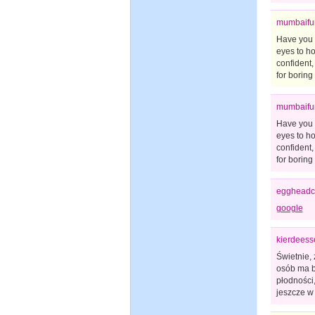
mumbaifun
Have you e
eyes to ho
confident,
for boring
mumbaifun
Have you e
eyes to ho
confident,
for boring
eggheadc
google
kierdeess
Świetnie,
osób ma b
płodności,
jeszcze w 