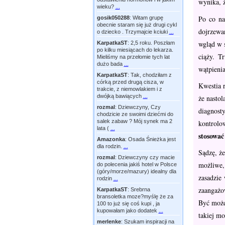
wynika, ż
wieku?
...
Po co na
gosik050288
:
Witam grupę
obecnie staram się już drugi cykl
dojrzewa
o dziecko . Trzymajcie kciuki
...
wgląd w 
KarpatkaST
:
2,5 roku. Poszłam
po kilku miesiącach do lekarza.
ciąży. T
Mieliśmy na przełomie tych lat
dużo bada
...
wątpienia
KarpatkaST
:
Tak, chodziłam z
córką przed drugą cisza, w
Kwestia 
trakcie, z niemowlakiem i z
dwójką bawiących
...
że nastol
rozmal
:
Dziewczyny, Czy
diagnost
chodzicie ze swoimi dziećmi do
salek zabaw ? Mój synek ma 2
kontrolo
lata (
...
stosowa
Amazonka
:
Osada Śnieżka jest
dla rodzin.
...
Sądzę, ż
rozmal
:
Dziewczyny czy macie
możliwe,
do polecenia jakiś hotel w Polsce
(góry/morze/mazury) idealny dla
zasadzie
rodzin
...
zaangażo
KarpatkaST
:
Srebrna
bransoletka moze?myślę że za
Być może 
100 to już się coś kupi , ja
kupowałam jako dodatek
...
takiej m
merlenke
:
Szukam inspiracji na