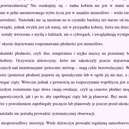
 powtarzalnością? Nie oszukujmy się – żadna kobieta nie jest w stanie u
ie w pełni unormowanego trybu życia jest w zasadzie niemożliwe – wielu rzecz
ewidzieć. Nastolatki nie są narażone na te czynniki bardziej niż starsze od 
wiązki, jednak zwykle jest ich mniej, niż w przypadku kobiety, która ma dzie
 zostały stworzone z myślą o ludziach, nie o cyborgach, i uwzględniają wystę
okresie dojrzewania rozpoznawanie płodności jest niemożliwe.
aźniki płodności, czyli śluz, temperatura i szyjka macicy na przemiany h
 kobiety. Oczywiście dziewczyny, które nie zakończyły jeszcze dojrze
icznych nad menstruacjami (potocznie mówiąc – mają cykle bezowulacyjne). W 
ności (ponieważ płodność pojawia się sporadycznie lub w ogóle jej nie ma), 
biegać ciąży. Wówczas jednak z pewnością na rozpoczynanie współżycia jest z
ścisłym rozumieniu tego słowa (mają owulacje, czyli są czasowo płodne)
iagnostycznych, jak i po to, aby zapobiegać ciąży lub ją planować. Być może
óre z powodzeniem zapobiegały poczęciu lub planowały je jeszcze przed ukońc
stolatki nie potrafią prowadzić systematycznej obserwacji.
niesprawiedliwy stereotyp. Wiele dziewczyn prowadzi regularną samoobserwa