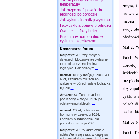
Jak rozpocząć obserwacje
temperatury
rutyną i
Jak rozpoznać powrót do
prowadzen
płodności po porodzie
Jak wykonać analizę wykresu
można prz
Fazy cyklu a objawy płodności
swoje obo
Owulacja – fakty i mity
płodności
Przemiany hormonalne w
cyklu miesiączkowym
Mit 2:
W 
Komentarze forum
KarpatkaST
:
Przy małych
Fakt:
Wsk
dzieciach kluczowe jest właśnie
to co piszesz, minimalna
dorosłej
logistyka. Polecałabym
...
śródcykl
rozmal
:
Mamy dwójkę dzieci, 3 i
6 lat, i szukam miejsca na
faz płod
wakacje w górach gdzie logistyka
aby zapo
będzie
...
Amazonka
:
Ten temat jest
cykle w 
poruszony w wątku NPR po
celach d
odstawieniu tabletek.
...
rozmal
:
26 lat, odstawione
osoby, kt
hormony w czerwcu 2024,
zaszłam w listopadzie, ale
Mit 3:
Na
poroniłam, w maju 2025
...
KarpatkaST
:
Po jakim czasie
Fakt:
To 
udało Wam się zajść w ciążę po
odstawieniu hormonów i w jakim