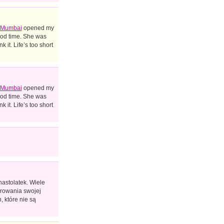
n Mumbai
opened my
good time. She was
 it. Life’s too short
n Mumbai
opened my
good time. She was
 it. Life’s too short
astolatek. Wiele
orowania swojej
 które nie są