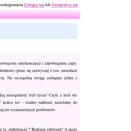
ezalogowana
Zaloguj się
lub
Zarejestruj się
poświęcony antykoncepcji i zapobieganiu ciąży.
łodności (pisze się zazwyczaj o tzw. metodach
ścią. Na szczególną uwagę zasługuje jedna z
zą nieregularny tryb życia! Część z nich nie
W końcu też – trudno nakłonić nastolatkę do
yczącym wymienionych problemów.
t ta „stabilizacja”? Brakiem zaburzeń? A może