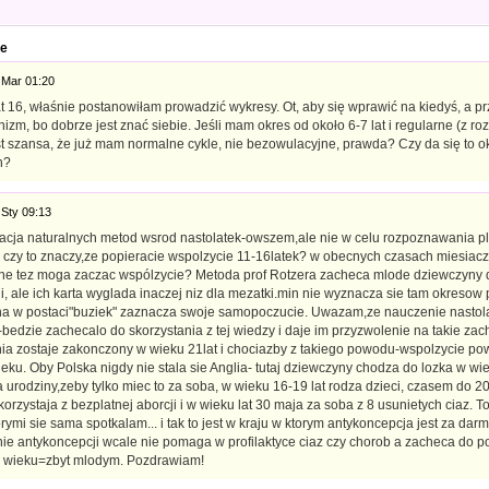
e
 Mar 01:20
t 16, właśnie postanowiłam prowadzić wykresy. Ot, aby się wprawić na kiedyś, a pr
izm, bo dobrze jest znać siebie. Jeśli mam okres od około 6-7 lat i regularne (z ro
est szansa, że już mam normalne cykle, nie bezowulacyjne, prawda? Czy da się to o
h?
 Sty 09:13
acja naturalnych metod wsrod nastolatek-owszem,ale nie w celu rozpoznawania p
 czy to znaczy,ze popieracie wspolzycie 11-16latek? w obecnych czasach miesiacz
 one tez moga zaczac wspólzycie? Metoda prof Rotzera zacheca mlode dziewczyny
, ale ich karta wyglada inaczej niz dla mezatki.min nie wyznacza sie tam okresow 
a w postaci"buziek" zaznacza swoje samopoczucie. Uwazam,ze nauczenie nastol
-bedzie zachecalo do skorzystania z tej wiedzy i daje im przyzwolenie na takie za
ia zostaje zakonczony w wieku 21lat i chociazby z takiego powodu-wspolzycie po
eku. Oby Polska nigdy nie stala sie Anglia- tutaj dziewczyny chodza do lozka w wie
 urodziny,zeby tylko miec to za soba, w wieku 16-19 lat rodza dzieci, czasem do 20
korzystaja z bezplatnej aborcji i w wieku lat 30 maja za soba z 8 usunietych ciaz. T
orymi sie sama spotkalam... i tak to jest w kraju w ktorym antykoncepcja jest za d
e antykoncepcji wcale nie pomaga w profilaktyce ciaz czy chorob a zacheca do p
 wieku=zbyt mlodym. Pozdrawiam!