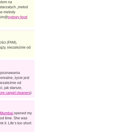
etom na
starzałych „metod
ne metody
 kim@
sydney food
ści (FAM),
ąży, niezależnie od
ozpoznawania
erealne; życie jest
iezależnie od
, jak starsze,
ore carpet cleaners
)
In Mumbai
opened my
good time. She was
 it. Life’s too short