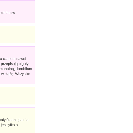
o mialam w
, a czasem nawet
 przepisują piguły
monalną, dorobiłam
ść w ciążę. Wszystko
oły średniej a nie
est tylko o