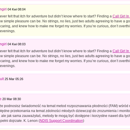
girl
04 Kwi 08:04
ver felt that itch for adventure but didn’t know where to start? Finding a
Call Girl I
w simple pleasure can be. No strings, no lies, just two adults agreeing to have a 
 caring, and knew how to make me forget my worries. If you’re curious, don’t overthink
 evenings.
girl
04 Kwi 08:03
ver felt that itch for adventure but didn’t know where to start? Finding a
Call Girl I
w simple pleasure can be. No strings, no lies, just two adults agreeing to have a 
 caring, and knew how to make me forget my worries. If you’re curious, don’t overthink
 evenings.
ult
25 Mar 05:26
e
20 Mar 08:30
 że podnosisz świadomość na temat metod rozpoznawania płodności (FAM) wśród n
łędne przekonania na temat zdolności młodych dziewcząt do zrozumienia i monit
 ale jak sama zauważyłaś, metody te mogą być dostępne i korzystne nawet dla tych,
pełni dojrzałe. K. Lenon (
NDIS Support Coordination
)