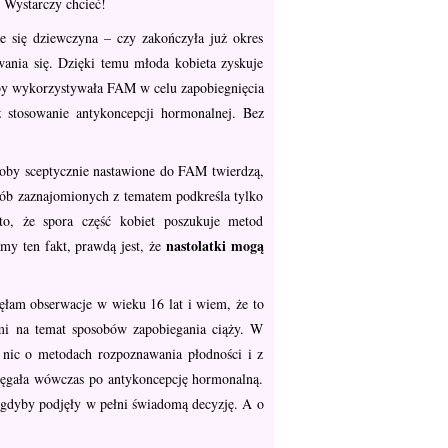
. Wystarczy chcieć!
je się dziewczyna – czy zakończyła już okres
wania się. Dzięki temu młoda kobieta zyskuje
żeby wykorzystywała FAM w celu zapobiegnięcia
iż stosowanie antykoncepcji hormonalnej. Bez
oby sceptycznie nastawione do FAM twierdzą,
osób zaznajomionych z tematem podkreśla tylko
 to, że spora część kobiet poszukuje metod
nastolatki mogą
my ten fakt, prawdą jest, że
ęłam obserwacje w wieku 16 lat i wiem, że to
mymi na temat sposobów zapobiegania ciąży. W
y nic o metodach rozpoznawania płodności i z
ięgała wówczas po antykoncepcję hormonalną.
o, gdyby podjęły w pełni świadomą decyzję. A o