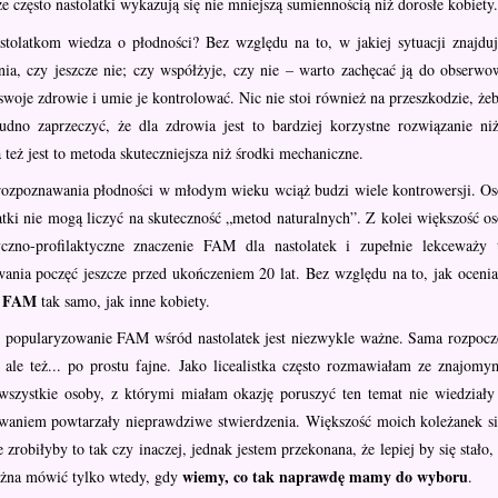
e często nastolatki wykazują się nie mniejszą sumiennością niż dorosłe kobiety
stolatkom wiedza o płodności? Bez względu na to, w jakiej sytuacji znajdu
nia, czy jeszcze nie; czy współżyje, czy nie – warto zachęcać ją do obserwo
swoje zdrowie i umie je kontrolować. Nic nie stoi również na przeszkodzie, 
rudno zaprzeczyć, że dla zdrowia jest to bardziej korzystne rozwiązanie n
 też jest to metoda skuteczniejsza niż środki mechaniczne.
rozpoznawania płodności w młodym wieku wciąż budzi wiele kontrowersji. Os
atki nie mogą liczyć na skuteczność „metod naturalnych”. Z kolei większość 
yczno-profilaktyczne znaczenie FAM dla nastolatek i zupełnie lekceważy
wania poczęć jeszcze przed ukończeniem 20 lat. Bez względu na to, jak ocenia
ć FAM
tak samo, jak inne kobiety.
e popularyzowanie FAM wśród nastolatek jest niezwykle ważne. Sama rozpocz
 ale też... po prostu fajne. Jako licealistka często rozmawiałam ze znajo
 wszystkie osoby, z którymi miałam okazję poruszyć ten temat nie wiedział
waniem powtarzały nieprawdziwe stwierdzenia. Większość moich koleżanek s
zrobiłyby to tak czy inaczej, jednak jestem przekonana, że lepiej by się stał
wiemy, co tak naprawdę mamy do wyboru
ożna mówić tylko wtedy, gdy
.