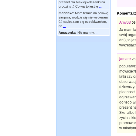
preznet dla bliskiej koleżanki na
urodziny :) Co warto jest je
...
Komentarz
merlenke
:
Mam termin na połowę
sierpnia, nigdzie się nie wybieram
🙂 nacieszam się oczekiwaniem,
Amy03
09
do
...
Ja mam la
Amazonka
:
Nie mam tv.
...
swój organ
dni), to j
wykresac
jamare
23
popularyz
mowicie?!
latki czy
obserwacji
dziewczyn
plodnosci
dojrzewan
do tego wi
prezent na
3ke, albo 
zycia z kt
promowani
w mlodym