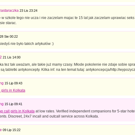
astaraczka
23 Lis 23:24
w szkole tego nie ucza i nie zaczelam majac te 15 lat jak zaczelam uprawiac seks 
ie starac.
28 Sie 00:22
kiedyś nie było takich artykułów :)
2
21 Lis 14:00
ka tez tak uważam, ale takie już mamy czasy. Młode pokolenie nie zdaje sobie spra
są tabletki antykoncepty. Kilka inf. na ten temat tutaj: antykoncepcja/http://wypozyc
ing
15 Lip 09:43
 girls in Kolkata
ing
15 Lip 09:41
p call girls in Kolkata
at low rates. Verified independent companions for 5-star hotel
ents. Discreet, 24x7 incall and outcall service across Kolkata.
e
09 Lip 15:22