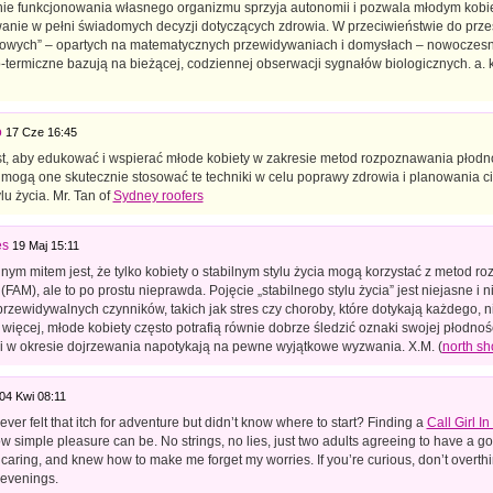
ie funkcjonowania własnego organizmu sprzyja autonomii i pozwala młodym kobi
nie w pełni świadomych decyzji dotyczących zdrowia. W przeciwieństwie do prze
owych” – opartych na matematycznych przewidywaniach i domysłach – nowoczes
termiczne bazują na bieżącej, codziennej obserwacji sygnałów biologicznych. a.
o
17 Cze 16:45
t, aby edukować i wspierać młode kobiety w zakresie metod rozpoznawania płodno
mogą one skutecznie stosować te techniki w celu poprawy zdrowia i planowania ci
ylu życia. Mr. Tan of
Sydney roofers
es
19 Maj 15:11
ym mitem jest, że tylko kobiety o stabilnym stylu życia mogą korzystać z metod r
(FAM), ale to po prostu nieprawda. Pojęcie „stabilnego stylu życia” jest niejasne i ni
rzewidywalnych czynników, takich jak stres czy choroby, które dotykają każdego, n
więcej, młode kobiety często potrafią równie dobrze śledzić oznaki swojej płodności
li w okresie dojrzewania napotykają na pewne wyjątkowe wyzwania. X.M. (
north sh
04 Kwi 08:11
ver felt that itch for adventure but didn’t know where to start? Finding a
Call Girl 
w simple pleasure can be. No strings, no lies, just two adults agreeing to have a 
 caring, and knew how to make me forget my worries. If you’re curious, don’t overthink
 evenings.