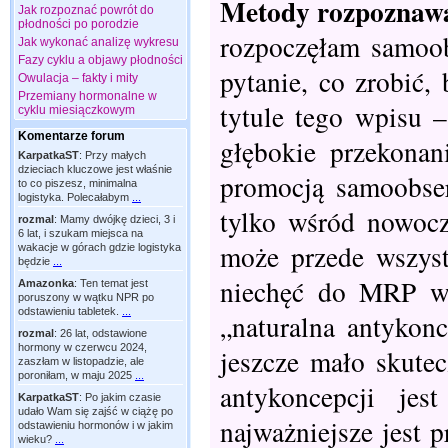
Metody rozpoznawa
Jak rozpoznać powrót do
płodności po porodzie
rozpoczęłam samoob
Jak wykonać analizę wykresu
Fazy cyklu a objawy płodności
pytanie, co zrobić
Owulacja – fakty i mity
Przemiany hormonalne w
tytule tego wpisu 
cyklu miesiączkowym
Komentarze forum
głębokie przekona
KarpatkaST
:
Przy małych
dzieciach kluczowe jest właśnie
promocją samoobser
to co piszesz, minimalna
logistyka. Polecałabym
...
tylko wśród nowocz
rozmal
:
Mamy dwójkę dzieci, 3 i
6 lat, i szukam miejsca na
może przede wszys
wakacje w górach gdzie logistyka
będzie
...
niechęć do MRP wy
Amazonka
:
Ten temat jest
poruszony w wątku NPR po
odstawieniu tabletek.
...
„naturalna antykon
rozmal
:
26 lat, odstawione
hormony w czerwcu 2024,
jeszcze mało skute
zaszłam w listopadzie, ale
poroniłam, w maju 2025
...
antykoncepcji je
KarpatkaST
:
Po jakim czasie
udało Wam się zajść w ciążę po
najważniejsze jest
odstawieniu hormonów i w jakim
wieku?
...