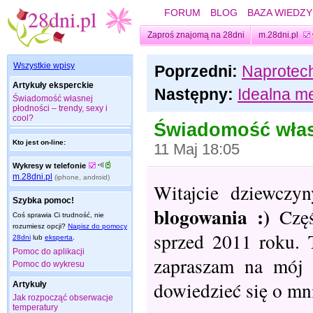
FORUM
BLOG
BAZA WIEDZY
Zaproś znajomą na 28dni
m.28dni.pl
Wszystkie wpisy
Poprzedni:
Naprotech
Artykuły eksperckie
Następny:
Idealna me
Świadomość własnej
płodności – trendy, sexy i
cool?
Świadomość własn
Kto jest on-line:
11 Maj 18:05
Wykresy w telefonie
m.28dni.pl
(iphone, android)
Witajcie dziewczy
Szybka pomoc!
blogowania :)
Częś
Coś sprawia Ci trudność, nie
rozumiesz opcji?
Napisz do pomocy
sprzed 2011 roku. 
28dni
lub
eksperta
.
Pomoc do aplikacji
zapraszam na mó
Pomoc do wykresu
dowiedzieć się o mn
Artykuły
Jak rozpocząć obserwacje
temperatury