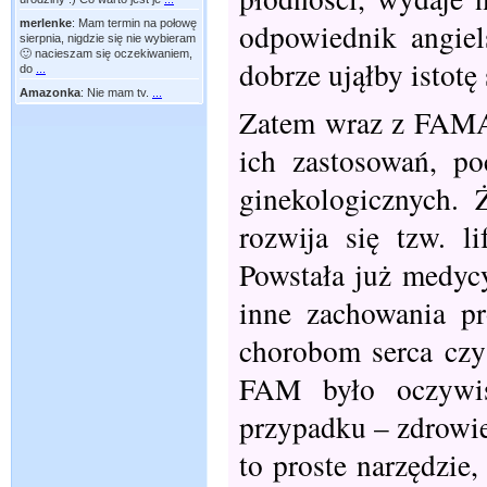
merlenke
:
Mam termin na połowę
odpowiednik angie
sierpnia, nigdzie się nie wybieram
🙂 nacieszam się oczekiwaniem,
dobrze ująłby istotę
do
...
Amazonka
:
Nie mam tv.
...
Zatem wraz z FAMĄ
ich zastosowań, po
ginekologicznych.
rozwija się tzw. li
Powstała już medycy
inne zachowania pr
chorobom serca cz
FAM było oczywi
przypadku – zdrowie
to proste narzędzie