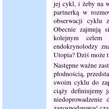
jej cykl, i żeby na
partnerką w rozmo
obserwacji cyklu z
Obecnie zajmują s
kolejnym celem 
endokrynolodzy zn
Utopia? Dziś może ta
Następne ważne zas
płodnością, przeds
swoim cyklu do zap
ciąży definiujemy j
niedoprowadzenie 
zagospodarować czas