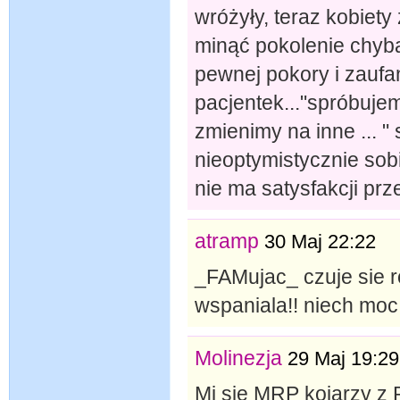
wróżyły, teraz kobiety
minąć pokolenie chyba
pewnej pokory i zaufa
pacjentek..."spróbujem
zmienimy na inne ... 
nieoptymistycznie so
nie ma satysfakcji prz
atramp
30 Maj 22:22
_FAMujac_ czuje sie ro
wspaniala!! niech moc
Molinezja
29 Maj 19:29
Mi się MRP kojarzy z