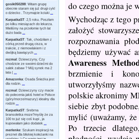
do czego można je w
gosik050288
:
Witam grupę
obecnie staram się już drugi cykl
o dziecko . Trzymajcie kciuki
...
Wychodząc z tego p
KarpatkaST
:
2,5 roku. Poszłam
po kilku miesiącach do lekarza.
założyć stowarzysz
Mieliśmy na przełomie tych lat
dużo bada
...
rozpoznawania pło
KarpatkaST
:
Tak, chodziłam z
córką przed drugą cisza, w
będziemy używać a
trakcie, z niemowlakiem i z
dwójką bawiących
...
Awareness Metho
rozmal
:
Dziewczyny, Czy
chodzicie ze swoimi dziećmi do
salek zabaw ? Mój synek ma 2
brzmienie i kono
lata (
...
Amazonka
:
Osada Śnieżka jest
utworzyłyśmy nazw
dla rodzin.
...
rozmal
:
Dziewczyny czy macie
polskie akronimy M
do polecenia jakiś hotel w Polsce
(góry/morze/mazury) idealny dla
siebie zbyt podobne
rodzin
...
KarpatkaST
:
Srebrna
mylić (uważamy, że
bransoletka moze?myślę że za
100 to już się coś kupi , ja
kupowałam jako dodatek
...
Po trzecie dlatego
merlenke
:
Szukam inspiracji na
preznet dla bliskiej koleżanki na
płodności, wydaje n
urodziny :) Co warto jest je
...