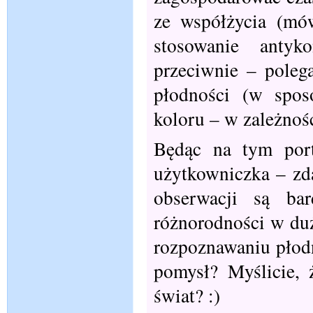
ze współżycia (mó
stosowanie antyk
przeciwnie – poleg
płodności (w spo
koloru – w zależnoś
Będąc na tym port
użytkowniczka – zd
obserwacji są ba
różnorodności w du
rozpoznawaniu płodn
pomysł? Myślicie,
świat? :)