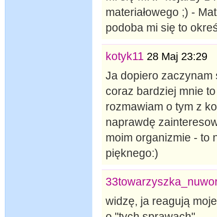
materiałowego ;) - Ma
podoba mi się to okreś
kotyk11
28 Maj 23:29
Ja dopiero zaczynam 
coraz bardziej mnie to
rozmawiam o tym z kol
naprawdę zainteresow
moim organizmie - to
pięknego:)
33towarzyszka_nuwo
widzę, ja reagują moj
o "tych sprawach"...