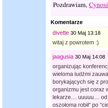
Pozdrawiam,
Cynosi
Komentarze
divette
30 Maj 13:18
witaj z powrotem :)
jaagusia
30 Maj 14:08
organizując konferenc
wieloma ludźmi zauważ
borykających się z p
organizmu jest coraz w
lekarze.... uuuuu.... o
oszołoma robił" po "c