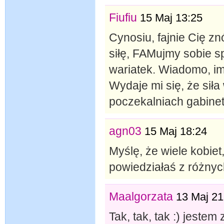
Fiufiu
15 Maj 13:25
Cynosiu, fajnie Cię zn
siłę, FAMujmy sobie sp
wariatek. Wiadomo, im 
Wydaje mi się, że sił
poczekalniach gabine
agn03
15 Maj 18:24
Myślę, że wiele kobiet
powiedziałaś z różnyc
Maalgorzata
13 Maj 21
Tak, tak, tak :) jeste