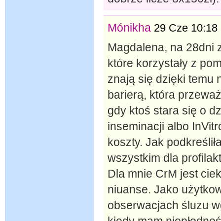
Mónikha
29 Cze 10:18
Magdalena, na 28dni z
które korzystały z pom
znają się dzięki temu 
barierą, która przewa
gdy ktoś stara się o dz
inseminacji albo InVit
koszty. Jak podkreśli
wszystkim dla profilak
Dla mnie CrM jest cie
niuanse. Jako użytko
obserwacjach śluzu w