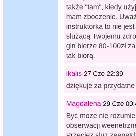
także "tam", kiedy uż
mam zboczenie. Uważa
instruktorką to nie j
służącą Twojemu zdro
gin bierze 80-100zł z
tak biorą.
ikalis
27 Cze 22:39
dziękuje za przydatne
Magdalena
29 Cze 00:
Byc moze nie rozumiem
obserwacji weenetrzne
Przeciez sluz zeenetd