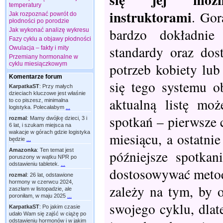
temperatury
instruktorami
. Gor
Jak rozpoznać powrót do
płodności po porodzie
bardzo dokładnie
Jak wykonać analizę wykresu
Fazy cyklu a objawy płodności
standardy oraz dos
Owulacja – fakty i mity
Przemiany hormonalne w
cyklu miesiączkowym
potrzeb kobiety lu
Komentarze forum
się tego systemu o
KarpatkaST
:
Przy małych
dzieciach kluczowe jest właśnie
aktualną listę mo
to co piszesz, minimalna
logistyka. Polecałabym
...
spotkań – pierwsze 
rozmal
:
Mamy dwójkę dzieci, 3 i
6 lat, i szukam miejsca na
wakacje w górach gdzie logistyka
miesiącu, a ostatni
będzie
...
Amazonka
:
Ten temat jest
późniejsze spotka
poruszony w wątku NPR po
odstawieniu tabletek.
...
dostosowywać metod
rozmal
:
26 lat, odstawione
hormony w czerwcu 2024,
zależy na tym, by 
zaszłam w listopadzie, ale
poroniłam, w maju 2025
...
swojego cyklu, dlat
KarpatkaST
:
Po jakim czasie
udało Wam się zajść w ciążę po
odstawieniu hormonów i w jakim