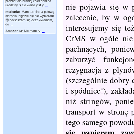
preznet dla bliskiej koleżanki na
nie pojawia się w
urodziny :) Co warto jest je
...
merlenke
:
Mam termin na połowę
zalecenie, by w og
sierpnia, nigdzie się nie wybieram
🙂 nacieszam się oczekiwaniem,
interesujemy się te
do
...
Amazonka
:
Nie mam tv.
...
CrMS w ogóle nie 
pachnących, ponie
zaburzyć funkcjo
rezygnacja z płynó
(szczególnie dobry 
i spódnice!), zakład
niż stringów, poni
transport w stronę
tego samego powodu
się papierem za