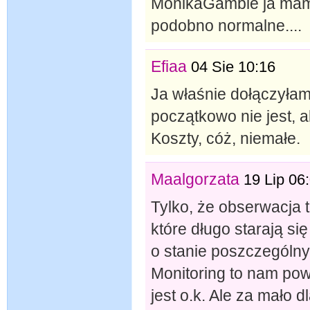
MonikaGamble ja mam c
podobno normalne....
Efiaa
04 Sie 10:16
Ja właśnie dołączyła
początkowo nie jest, 
Koszty, cóż, niemałe.
Maalgorzata
19 Lip 06
Tylko, że obserwacja t
które długo starają si
o stanie poszczególn
Monitoring to nam powie
jest o.k. Ale za mało 