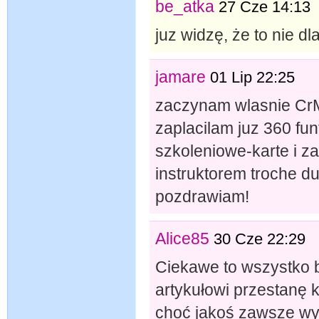
be_atka
27 Cze 14:13
juz widzę, że to nie dl
jamare
01 Lip 22:25
zaczynam wlasnie Cr
zaplacilam juz 360 fun
szkoleniowe-karte i za
instruktorem troche d
pozdrawiam!
Alice85
30 Cze 22:29
Ciekawe to wszystko b
artykułowi przestanę 
choć jakoś zawsze wyd