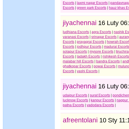
Escorts
|
laxmi nagar Escorts
|
pandavnaga
Escorts
|
green park Escorts
|
hauz khas Es
jiyachennai
16 Luty 06
ludhiana Escorts
|
agra Escorts
|
nashik Es
varanasi Escorts
|
srinagar Escorts
|
auran
Escorts
|
prayagraj Escorts
|
howrah Escor
Escorts
|
jodhpur Escorts
|
madurai Escort
solapur Escorts
|
mysore Escorts
|
tiruchir
Escorts
|
ladakh Escorts
|
rishikesh Escorts
malabar hill Escorts
|
bandra Escorts
|
andh
ghatkopar Escorts
|
powai Escorts
|
mulund
Escorts
|
vashi Escorts
|
jiyachennai
16 Luty 06
udaipur Escorts
|
surat Escorts
|
pondicherr
lucknow Escorts
|
kanpur Escorts
|
nagpur 
patna Escorts
|
vadodara Escorts
|
afreentolani
10 Sty 11: