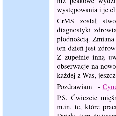
niż peakowe wydzi
występowania i je e
CrMS został stwo
diagnostyki zdrowia
płodnością. Zmiana 
ten dzień jest zdro
Z zupełnie inną uw
obserwacje na nowo 
każdej z Was, jeszc
Pozdrawiam -
Cyno
P.S. Ćwiczcie mięś
m.in. te, które pra
Dzięki tym ćwiczen