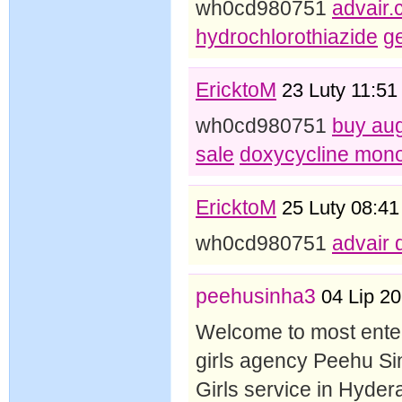
wh0cd980751
advair
hydrochlorothiazide
ge
EricktoM
23 Luty 11:51
wh0cd980751
buy au
sale
doxycycline mon
EricktoM
25 Luty 08:41
wh0cd980751
advair 
peehusinha3
04 Lip 20
Welcome to most enter
girls agency Peehu Si
Girls service in Hyder