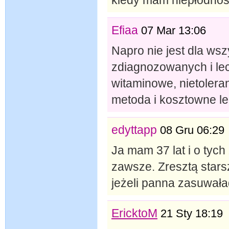
kiedy mam niepłodnoś
Efiaa
07 Mar 13:06
Napro nie jest dla ws
zdiagnozowanych i lec
witaminowe, nietoler
metoda i kosztowne leki
edyttapp
08 Gru 06:29
Ja mam 37 lat i o tyc
zawsze. Zresztą stars
jeżeli panna zasuwała
EricktoM
21 Sty 18:19