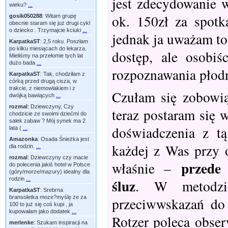
jest zdecydowanie w
wieku?
...
ok. 150zł za spotk
gosik050288
:
Witam grupę
obecnie staram się już drugi cykl
o dziecko . Trzymajcie kciuki
...
jednak ja uważam to
KarpatkaST
:
2,5 roku. Poszłam
po kilku miesiącach do lekarza.
dostęp, ale osobiś
Mieliśmy na przełomie tych lat
dużo bada
...
rozpoznawania płodn
KarpatkaST
:
Tak, chodziłam z
córką przed drugą cisza, w
trakcie, z niemowlakiem i z
Czułam się zobowi
dwójką bawiących
...
rozmal
:
Dziewczyny, Czy
teraz postaram się 
chodzicie ze swoimi dziećmi do
salek zabaw ? Mój synek ma 2
doświadczenia z t
lata (
...
Amazonka
:
Osada Śnieżka jest
każdej z Was przy 
dla rodzin.
...
rozmal
:
Dziewczyny czy macie
przede
właśnie –
do polecenia jakiś hotel w Polsce
(góry/morze/mazury) idealny dla
śluz
rodzin
...
. W metodzie
KarpatkaST
:
Srebrna
bransoletka moze?myślę że za
przeciwwskazań do 
100 to już się coś kupi , ja
kupowałam jako dodatek
...
Rotzer poleca obse
merlenke
:
Szukam inspiracji na