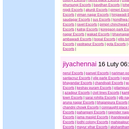
colony Escorts
|
nehru place Escorts
|
chit
phursungi Escorts
|
bavdhan Escorts
|
loh
nigdi Escorts
|
akurdi Escorts
|
pimpri Esco
Escorts
|
viman nagar Escorts
|
hinjawadi 
saudagar Escorts
|
sus Escorts
|
kondhwa 
Escorts
|
ravet Escorts
|
pimpri chinchwad 
Escorts
|
katraj Escorts
|
koregaon park Esc
nagar Escorts
|
wakad Escorts
|
bhavnagar
ambawadi Escorts
|
bopal Escorts
|
ellis b
Escorts
|
vastrapur Escorts
|
gota Escorts
|
Escorts
|
jiyachennai
16 Luty 06
nerul Escorts
|
panvel Escorts
|
nariman po
santacruz Escorts
|
vile parle Escorts
|
gor
bhayandar Escorts
|
chandivali Escorts
|
w
Escorts
|
keshav puram Escorts
|
pitampura
|
azadpur Escorts
|
civil lines Escorts
|
kaml
town Escorts
|
sarai rohilla Escorts
|
gtb na
aruna nagar Escorts
|
bhajanpura Escorts
chandni chowk Escorts
|
connaught place 
Escorts
|
paharganj Escorts
|
rajender nag
Escorts
|
jama masjid Escorts
|
jhandewala
Escorts
|
lodhi colony Escorts
|
mahipalpur
Escorts
|
mayur vihar Escorts
|
akshardham