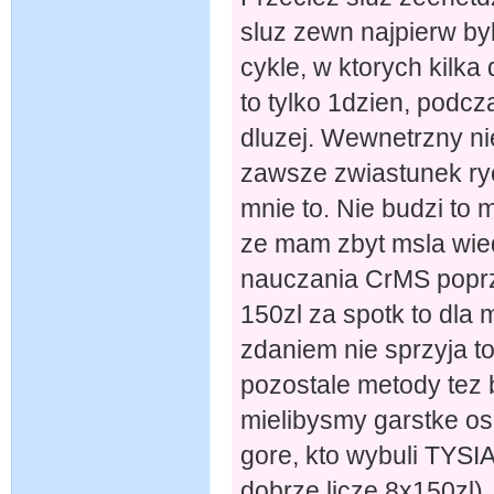
sluz zewn najpierw 
cykle, w ktorych kilka 
to tylko 1dzien, podc
dluzej. Wewnetrzny ni
zawsze zwiastunek ryc
mnie to. Nie budzi to 
ze mam zbyt msla wie
nauczania CrMS poprz
150zl za spotk to dla
zdaniem nie sprzyja 
pozostale metody tez 
mielibysmy garstke os
gore, kto wybuli TYSI
dobrze licze 8x150zl).