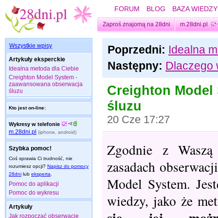
FORUM
BLOG
BAZA WIEDZY
Zaproś znajomą na 28dni
m.28dni.pl
Wszystkie wpisy
Poprzedni:
Idealna m
Artykuły eksperckie
Następny:
Dlaczego 
Idealna metoda dla Ciebie
Creighton Model System -
zaawansowana obserwacja
Creighton Model
śluzu
śluzu
Kto jest on-line:
20 Cze 17:27
Wykresy w telefonie
m.28dni.pl
(iphone, android)
Zgodnie z Waszą 
Szybka pomoc!
Coś sprawia Ci trudność, nie
zasadach obserwacji
rozumiesz opcji?
Napisz do pomocy
28dni
lub
eksperta
.
Model System. Jes
Pomoc do aplikacji
Pomoc do wykresu
wiedzy, jako że met
Artykuły
się jej możn
Jak rozpocząć obserwacje