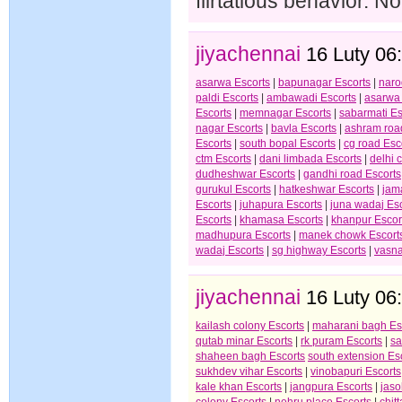
flirtatious behavior. N
jiyachennai
16 Luty 06
asarwa Escorts
|
bapunagar Escorts
|
naro
paldi Escorts
|
ambawadi Escorts
|
asarwa 
Escorts
|
memnagar Escorts
|
sabarmati Es
nagar Escorts
|
bavla Escorts
|
ashram roa
Escorts
|
south bopal Escorts
|
cg road Esc
ctm Escorts
|
dani limbada Escorts
|
delhi 
dudheshwar Escorts
|
gandhi road Escorts
gurukul Escorts
|
hatkeshwar Escorts
|
jam
Escorts
|
juhapura Escorts
|
juna wadaj Es
Escorts
|
khamasa Escorts
|
khanpur Escor
madhupura Escorts
|
manek chowk Escort
wadaj Escorts
|
sg highway Escorts
|
vasna
jiyachennai
16 Luty 06
kailash colony Escorts
|
maharani bagh Es
qutab minar Escorts
|
rk puram Escorts
|
sa
shaheen bagh Escorts
south extension Es
sukhdev vihar Escorts
|
vinobapuri Escorts
kale khan Escorts
|
jangpura Escorts
|
jaso