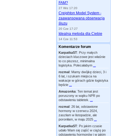
FAM?
27 Wrz 17:20
Creighton Model System -
zaawansowana obserwacja
śluzu
20 Cze 17:27
Idealna metoda dla Ciebie
14 Cze 11:53
Komentarze forum
KarpatkaST
:
Przy małych
dzieciach kluczowe jest właśnie
to co piszesz, minimalna
logistyka. Polecałabym
...
rozmal
:
Mamy dwójkę dzieci, 3 i
6 lat, i szukam miejsca na
wakacje w górach gdzie logistyka
będzie
...
Amazonka
:
Ten temat jest
poruszony w wątku NPR po
odstawieniu tabletek.
...
rozmal
:
26 lat, odstawione
hormony w czerwcu 2024,
zaszłam w listopadzie, ale
poroniłam, w maju 2025
...
KarpatkaST
:
Po jakim czasie
udało Wam się zajść w ciążę po
odstawieniu hormonów i w jakim