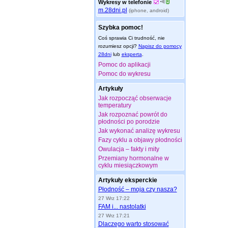
Wykresy w telefonie
m.28dni.pl
(iphone, android)
Szybka pomoc!
Coś sprawia Ci trudność, nie
rozumiesz opcji?
Napisz do pomocy
28dni
lub
eksperta
.
Pomoc do aplikacji
Pomoc do wykresu
Artykuły
Jak rozpocząć obserwacje
temperatury
Jak rozpoznać powrót do
płodności po porodzie
Jak wykonać analizę wykresu
Fazy cyklu a objawy płodności
Owulacja – fakty i mity
Przemiany hormonalne w
cyklu miesiączkowym
Artykuły eksperckie
Płodność – moja czy nasza?
27 Wrz 17:22
FAM i... nastolatki
27 Wrz 17:21
Dlaczego warto stosować