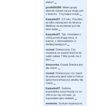
wieku?
...
gosik050288
:
Witam grupę
obecnie staram się już drugi cykl
o dziecko . Trzymajcie kciuki
...
KarpatkaST
:
2,5 roku. Poszłam
po kilku miesiącach do lekarza.
Mieliśmy na przełomie tych lat
dużo bada
...
KarpatkaST
:
Tak, chodziłam z
córką przed drugą cisza, w
trakcie, z niemowlakiem i z
dwójką bawiących
...
rozmal
:
Dziewczyny, Czy
chodzicie ze swoimi dziećmi do
salek zabaw ? Mój synek ma 2
lata (
...
Amazonka
:
Osada Śnieżka jest
dla rodzin.
...
rozmal
:
Dziewczyny czy macie
do polecenia jakiś hotel w Polsce
(góry/morze/mazury) idealny dla
rodzin
...
KarpatkaST
:
Srebrna
bransoletka moze?myślę że za
100 to już się coś kupi , ja
kupowałam jako dodatek
...
merlenke
:
Szukam inspiracji na