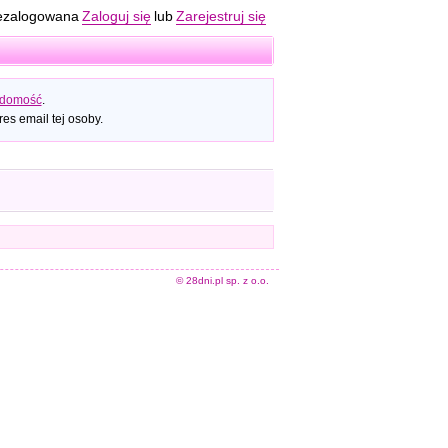
ezalogowana
Zaloguj się
lub
Zarejestruj się
adomość
.
es email tej osoby.
© 28dni.pl sp. z o.o.