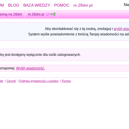
Ni
UM
BLOG
BAZA WIEDZY
POMOC
m.28dni.pl
jomą na 28dni
m.28dni.pl
Aby skontaktować się z tą osobą, zredaguj i
wyślij wi
System wyśle powiadomienie z treścią Twojej wiadomości na adr
oby jest dostępny wyłącznie dla osób zalogowanych.
 znajomej.
Wyślij wiadomość.
akt
|
Cennik
|
Polityka prywatności i cookies
|
Pomoc