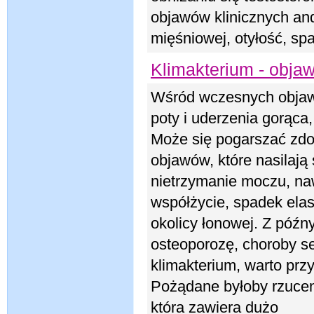
objawów klinicznych and
mięśniowej, otyłość, s
Klimakterium - objawy
Wśród wczesnych objaw
poty i uderzenia gorąca,
Może się pogarszać zdo
objawów, które nasilają
nietrzymanie moczu, na
współżycie, spadek elas
okolicy łonowej. Z póź
osteoporozę, choroby se
klimakterium, warto przy
Pożądane byłoby rzuceni
która zawiera dużo