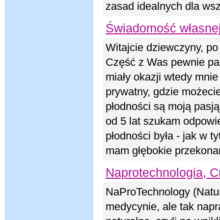
zasad idealnych dla wsz
Świadomość własnej 
Witajcie dziewczyny, po
Część z Was pewnie pami
miały okazji wtedy mnie
prywatny, gdzie możeci
płodności są moją pasj
od 5 lat szukam odpowie
płodności była - jak w ty
mam głębokie przekonan
Naprotechnologia, C
NaProTechnology (Natur
medycynie, ale tak napr