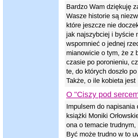
Bardzo Wam dziękuję za
Wasze historie są niezw
które jeszcze nie doczek
jak najszybciej i byści
wspomnieć o jednej rzecz
mianowicie o tym, że z b
czasie po poronieniu, c
te, do których doszło p
Także, o ile kobieta jest
O "Ciszy pod sercem
Impulsem do napisania d
książki Moniki Orłowskie
ona o temacie trudnym, 
Być może trudno w to uw