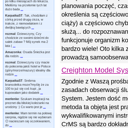
po kilku miesiącach do lekarza.
planowania poczęć, czas
Mieliśmy na przełomie tych lat
dużo bada
...
określenia są częściow
KarpatkaST
:
Tak, chodziłam z
córką przed drugą cisza, w
ciąży) a częściowo chy
trakcie, z niemowlakiem i z
dwójką bawiących
...
służą... do rozpoznawani
rozmal
:
Dziewczyny, Czy
chodzicie ze swoimi dziećmi do
funkcjonuje organizm k
salek zabaw ? Mój synek ma 2
lata (
...
bardzo wiele! Oto kilka
Amazonka
:
Osada Śnieżka jest
prowadzą samoobserwację
dla rodzin.
...
rozmal
:
Dziewczyny czy macie
do polecenia jakiś hotel w Polsce
Creighton Model Sy
(góry/morze/mazury) idealny dla
rodzin
...
Zgodnie z Waszą prośbą
KarpatkaST
:
Srebrna
bransoletka moze?myślę że za
zasadach obserwacji śl
100 to już się coś kupi , ja
kupowałam jako dodatek
...
System. Jestem dość mo
merlenke
:
Szukam inspiracji na
preznet dla bliskiej koleżanki na
metoda ta objęta jest p
urodziny :) Co warto jest je
...
merlenke
:
Mam termin na połowę
wykwalifikowanymi instr
sierpnia, nigdzie się nie wybieram
🙂 nacieszam się oczekiwaniem,
CrMS są bardzo dokładn
do
...