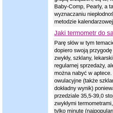
Baby-Comp, Pearly, a t
wyznaczaniu niepłodnośc
metodzie kalendarzowej
Jaki termometr do 
Parę słów w tym temaci
dopiero swoją przygodę
zwykły, szklany, lekarsk
regularnej sprzedaży, a
można nabyć w aptece. 
owulacyjne (także szkla
dokładny wynik) poniew
przedziale 35,5-39,0 st
zwykłymi termometrami,
tylko minutę (najpopular