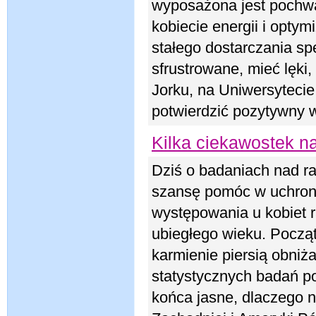
wyposażona jest pochwa.
kobiecie energii i opty
stałego dostarczania s
sfrustrowane, mieć lęk
Jorku, na Uniwersytec
potwierdzić pozytywny 
Kilka ciekawostek na
Dziś o badaniach nad ra
szansę pomóc w uchroni
występowania u kobiet r
ubiegłego wieku. Począt
karmienie piersią obniż
statystycznych badań p
końca jasne, dlaczego 