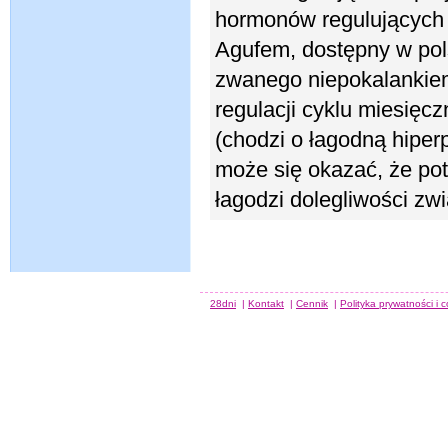
hormonów regulujących c
Agufem, dostępny w pols
zwanego niepokalankiem
regulacji cyklu miesięc
(chodzi o łagodną hiper
może się okazać, że po
łagodzi dolegliwości zw
28dni
|
Kontakt
|
Cennik
|
Polityka prywatności i 