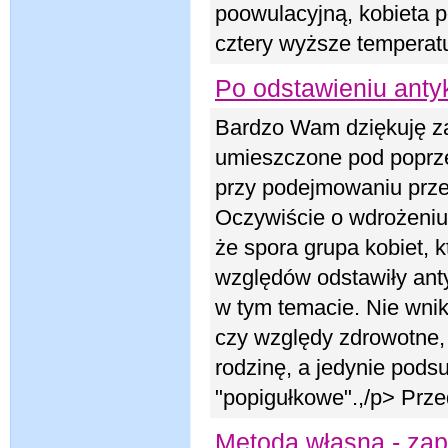
poowulacyjną, kobieta
cztery wyższe temperatu
Po odstawieniu anty
Bardzo Wam dziękuję za
umieszczone pod poprz
przy podejmowaniu prze
Oczywiście o wdrożeniu
że spora grupa kobiet, k
względów odstawiły ant
w tym temacie. Nie wni
czy względy zdrowotne,
rodzinę, a jedynie pods
"popigułkowe".,/p> Prz
Metoda własna - zap