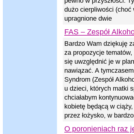
pewno w przyszłości. Ty
dużo cierpliwości (choć 
upragnione dwie
FAS – Zespół Alko
Bardzo Wam dziękuję za
za propozycje tematów, 
się uwzględnić je w pla
nawiązać. A tymczasem s
Syndrom (Zespół Alkohol
u dzieci, których matki 
chciałabym kontynuować 
kobietę będącą w ciąży, 
przez łożysko, w bardzo
O poronieniach raz j