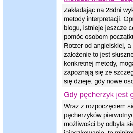
Zakładając na 28dni wy
metody interpretacji. O
blogu, istnieje jeszcze
pomóc osobom początkują
Rotzer od angielskiej, a 
założenie to jest słuszn
konkretnej metody, mogą
zapoznają się ze szczeg
się dzieje, gdy nowe oso
Gdy pęcherzyk jest 
Wraz z rozpoczęciem si
pęcherzyków pierwotnych
możliwości by odbyła si