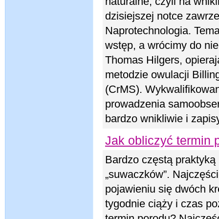
naturalne, czyli na wni
dzisiejszej notce zawrz
Naprotechnologia. Temat
wstęp, a wrócimy do nie
Thomas Hilgers, opiera
metodzie owulacji Billin
(CrMS). Wykwalifikowan
prowadzenia samoobserw
bardzo wnikliwie i zapi
Jak obliczyć termin
Bardzo częstą praktyką 
„suwaczków”. Najczęście
pojawieniu się dwóch kr
tygodnie ciąży i czas po
termin porodu? Najczęści