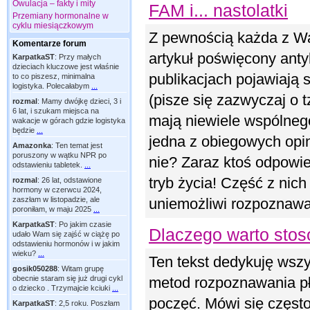
Owulacja – fakty i mity
FAM i... nastolatki
Przemiany hormonalne w
cyklu miesiączkowym
Z pewnością każda z Was
Komentarze forum
artykuł poświęcony anty
KarpatkaST
:
Przy małych
dzieciach kluczowe jest właśnie
publikacjach pojawiają
to co piszesz, minimalna
logistyka. Polecałabym
...
(pisze się zazwyczaj o 
rozmal
:
Mamy dwójkę dzieci, 3 i
6 lat, i szukam miejsca na
mają niewiele wspólneg
wakacje w górach gdzie logistyka
będzie
...
jedna z obiegowych opin
Amazonka
:
Ten temat jest
poruszony w wątku NPR po
nie? Zaraz ktoś odpowi
odstawieniu tabletek.
...
tryb życia! Część z nic
rozmal
:
26 lat, odstawione
hormony w czerwcu 2024,
zaszłam w listopadzie, ale
uniemożliwi rozpoznawa
poroniłam, w maju 2025
...
KarpatkaST
:
Po jakim czasie
Dlaczego warto sto
udało Wam się zajść w ciążę po
odstawieniu hormonów i w jakim
wieku?
...
Ten tekst dedykuję wsz
gosik050288
:
Witam grupę
obecnie staram się już drugi cykl
metod rozpoznawania pł
o dziecko . Trzymajcie kciuki
...
poczęć. Mówi się często
KarpatkaST
:
2,5 roku. Poszłam