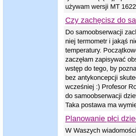
używam wersji MT 1622
Czy zachęcisz do s
Do samoobserwacji zach
niej termometr i jakąś 
temperatury. Początkow
zaczęłam zapisywać obse
wstęp do tego, by pozna
bez antykoncepcji skut
wcześniej :) Profesor Ro
do samoobserwacji dzie
Taka postawa ma wymier
Planowanie płci dziec
W Waszych wiadomościac