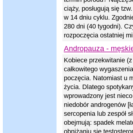
ciąży, posługują się tzw
w 14 dniu cyklu. Zgodnie
280 dni (40 tygodni). Cz
rozpoczęcia ostatniej m
Andropauza - męskie
Kobiece przekwitanie (
całkowitego wygaszenia 
poczęcia. Natomiast u 
życia. Dlatego spotykan
wprowadzony jest nieco
niedobór androgenów [ł
sercopenia lub zespół 
obejmują: spadek melat
obniżaniu się testostero