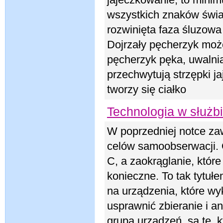
jajeczkowanie, to mini
wszystkich znaków świa
rozwinięta faza śluzowa
Dojrzały pęcherzyk moż
pęcherzyk pęka, uwalnia
przechwytują strzępki j
tworzy się ciałko
Technologia w służb
W poprzedniej notce za
celów samoobserwacji. 
C, a zaokrąglanie, które
konieczne. To tak tytuł
na urządzenia, które wy
usprawnić zbieranie i a
grupą urządzeń, są te, 