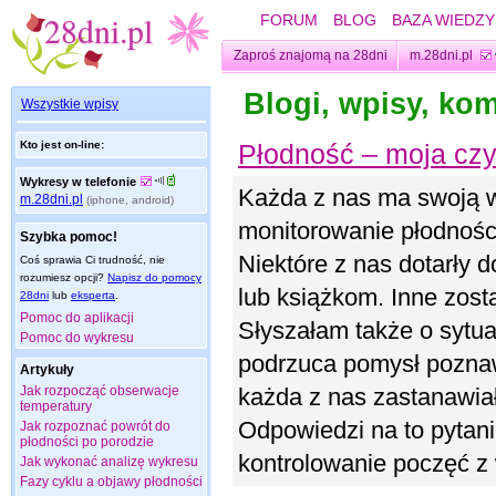
FORUM
BLOG
BAZA WIEDZY
Zaproś znajomą na 28dni
m.28dni.pl
Blogi, wpisy, ko
Wszystkie wpisy
Kto jest on-line:
Płodność – moja cz
Wykresy w telefonie
Każda z nas ma swoją w
m.28dni.pl
(iphone, android)
monitorowanie płodności
Szybka pomoc!
Niektóre z nas dotarły 
Coś sprawia Ci trudność, nie
rozumiesz opcji?
Napisz do pomocy
lub książkom. Inne zost
28dni
lub
eksperta
.
Pomoc do aplikacji
Słyszałam także o sytua
Pomoc do wykresu
podrzuca pomysł poznaw
Artykuły
Jak rozpocząć obserwacje
każda z nas zastanawiał
temperatury
Odpowiedzi na to pytani
Jak rozpoznać powrót do
płodności po porodzie
kontrolowanie poczęć z
Jak wykonać analizę wykresu
Fazy cyklu a objawy płodności