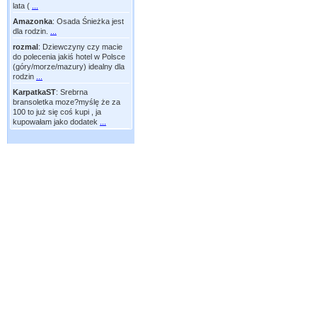
lata (
...
Amazonka
:
Osada Śnieżka jest
dla rodzin.
...
rozmal
:
Dziewczyny czy macie
do polecenia jakiś hotel w Polsce
(góry/morze/mazury) idealny dla
rodzin
...
KarpatkaST
:
Srebrna
bransoletka moze?myślę że za
100 to już się coś kupi , ja
kupowałam jako dodatek
...