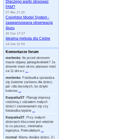
Dlaczego warto stosować
FAM?
27 Wrz 17:20
Creighton Model System -
zaawansowana obserwacja
śluzu
20 Cze 17:27
Idealna metoda dla Ciebie
14 Cze 11:53
Komentarze forum
merlenke
:
Ile przed okresem
macie objawy jakiegokolwiek? Ja
dziwnie mam okres planowo mieć
za 11 dni a c
...
merlenke
:
Fotobudka sprawdza
się świetnie zarówno dla dzieci,
jak i dla dorosłych, bo dzięki
kolorow
...
KarpatkaST
:
Planuję imprezę
rodzinną z udziałem małych
dzieci i zastanawiam się czy
fotobudka będzie
...
KarpatkaST
:
Przy małych
dzieciach kluczowe jest właśnie
to co piszesz, minimalna
logistyka. Polecałabym
...
rozmal
:
Mamy dwójkę dzieci, 3 i