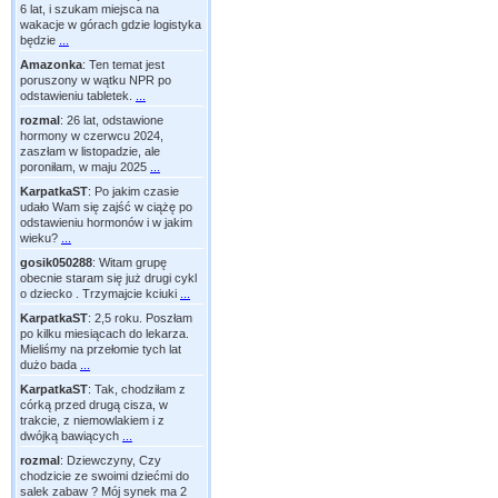
6 lat, i szukam miejsca na
wakacje w górach gdzie logistyka
będzie
...
Amazonka
:
Ten temat jest
poruszony w wątku NPR po
odstawieniu tabletek.
...
rozmal
:
26 lat, odstawione
hormony w czerwcu 2024,
zaszłam w listopadzie, ale
poroniłam, w maju 2025
...
KarpatkaST
:
Po jakim czasie
udało Wam się zajść w ciążę po
odstawieniu hormonów i w jakim
wieku?
...
gosik050288
:
Witam grupę
obecnie staram się już drugi cykl
o dziecko . Trzymajcie kciuki
...
KarpatkaST
:
2,5 roku. Poszłam
po kilku miesiącach do lekarza.
Mieliśmy na przełomie tych lat
dużo bada
...
KarpatkaST
:
Tak, chodziłam z
córką przed drugą cisza, w
trakcie, z niemowlakiem i z
dwójką bawiących
...
rozmal
:
Dziewczyny, Czy
chodzicie ze swoimi dziećmi do
salek zabaw ? Mój synek ma 2