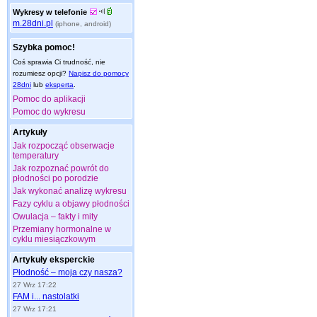
Wykresy w telefonie
m.28dni.pl
(iphone, android)
Szybka pomoc!
Coś sprawia Ci trudność, nie
rozumiesz opcji?
Napisz do pomocy
28dni
lub
eksperta
.
Pomoc do aplikacji
Pomoc do wykresu
Artykuły
Jak rozpocząć obserwacje
temperatury
Jak rozpoznać powrót do
płodności po porodzie
Jak wykonać analizę wykresu
Fazy cyklu a objawy płodności
Owulacja – fakty i mity
Przemiany hormonalne w
cyklu miesiączkowym
Artykuły eksperckie
Płodność – moja czy nasza?
27 Wrz 17:22
FAM i... nastolatki
27 Wrz 17:21