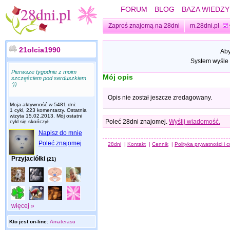
FORUM
BLOG
BAZA WIEDZY
Zaproś znajomą na 28dni
m.28dni.pl
21olcia1990
Aby
System wyśle 
Pierwsze tygodnie z moim
Mój opis
szczęściem pod serduszkiem
:))
Opis nie został jeszcze zredagowany.
Moja aktywność w 5481 dni:
1 cykl, 223 komentarzy. Ostatnia
wizyta
15.02.2013
. Mój ostatni
Poleć 28dni znajomej.
Wyślij wiadomość.
cykl się skończył.
Napisz do mnie
Poleć znajomej
28dni
|
Kontakt
|
Cennik
|
Polityka prywatności i 
Przyjaciółki
(21)
więcej »
Kto jest on-line:
Amaterasu