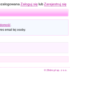
ezalogowana
Zaloguj się
lub
Zarejestruj się
adomość
.
es email tej osoby.
© 28dni.pl sp. z o.o.