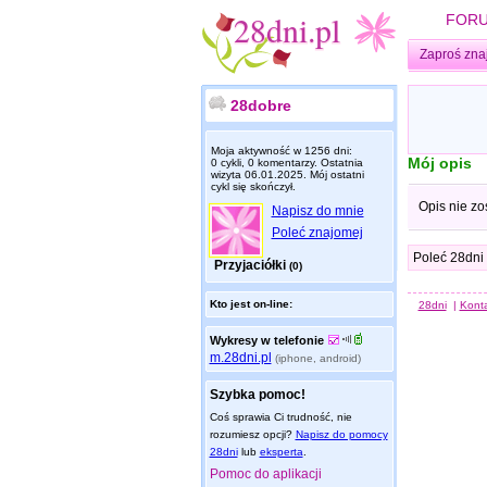
FOR
Zaproś zna
28dobre
Moja aktywność w 1256 dni:
Mój opis
0 cykli, 0 komentarzy. Ostatnia
wizyta
06.01.2025
. Mój ostatni
cykl się skończył.
Opis nie zo
Napisz do mnie
Poleć znajomej
Poleć 28dni
Przyjaciółki
(0)
Kto jest on-line:
28dni
|
Kont
Wykresy w telefonie
m.28dni.pl
(iphone, android)
Szybka pomoc!
Coś sprawia Ci trudność, nie
rozumiesz opcji?
Napisz do pomocy
28dni
lub
eksperta
.
Pomoc do aplikacji