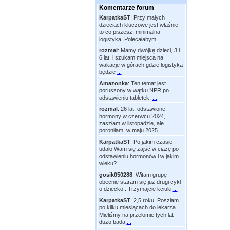
Komentarze forum
KarpatkaST
:
Przy małych
dzieciach kluczowe jest właśnie
to co piszesz, minimalna
logistyka. Polecałabym
...
rozmal
:
Mamy dwójkę dzieci, 3 i
6 lat, i szukam miejsca na
wakacje w górach gdzie logistyka
będzie
...
Amazonka
:
Ten temat jest
poruszony w wątku NPR po
odstawieniu tabletek.
...
rozmal
:
26 lat, odstawione
hormony w czerwcu 2024,
zaszłam w listopadzie, ale
poroniłam, w maju 2025
...
KarpatkaST
:
Po jakim czasie
udało Wam się zajść w ciążę po
odstawieniu hormonów i w jakim
wieku?
...
gosik050288
:
Witam grupę
obecnie staram się już drugi cykl
o dziecko . Trzymajcie kciuki
...
KarpatkaST
:
2,5 roku. Poszłam
po kilku miesiącach do lekarza.
Mieliśmy na przełomie tych lat
dużo bada
...