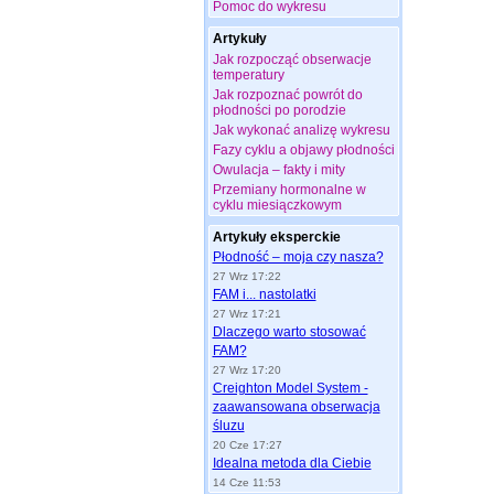
Pomoc do wykresu
Artykuły
Jak rozpocząć obserwacje
temperatury
Jak rozpoznać powrót do
płodności po porodzie
Jak wykonać analizę wykresu
Fazy cyklu a objawy płodności
Owulacja – fakty i mity
Przemiany hormonalne w
cyklu miesiączkowym
Artykuły eksperckie
Płodność – moja czy nasza?
27 Wrz 17:22
FAM i... nastolatki
27 Wrz 17:21
Dlaczego warto stosować
FAM?
27 Wrz 17:20
Creighton Model System -
zaawansowana obserwacja
śluzu
20 Cze 17:27
Idealna metoda dla Ciebie
14 Cze 11:53