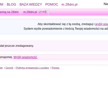
Ni
UM
BLOG
BAZA WIEDZY
POMOC
m.28dni.pl
jomą na 28dni
m.28dni.pl
Aby skontaktować się z tą osobą, zredaguj i
wyślij wi
System wyśle powiadomienie z treścią Twojej wiadomości na adr
stał jeszcze zredagowany.
 znajomej.
Wyślij wiadomość.
akt
|
Cennik
|
Polityka prywatności i cookies
|
Pomoc