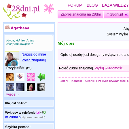
FORUM
BLOG
BAZA WIEDZY
Zaproś znajomą na 28dni
m.28dni.pl
Agatheaa
Aby
System wyśle 
Kinga, Adrian, Ania i
Mój opis
Niespodziewajek :*
Napisz do mnie
Opis tej osoby jest dostępny wyłącznie dla
Poleć znajomej
Przyjaciółki
Poleć 28dni znajomej.
Wyślij wiadomość.
(23)
28dni
|
Kontakt
|
Cennik
|
Polityka prywatności i 
więcej »
Kto jest on-line:
Wykresy w telefonie
m.28dni.pl
(iphone, android)
Szybka pomoc!