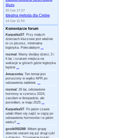
śluzu
20 Cze 17:27
Idealna metoda dla Ciebie
14 Cze 11:53
Komentarze forum
KarpatkaST
:
Przy małych
dzieciach kluczowe jest właśnie
to co piszesz, minimalna
logistyka. Polecałabym
...
rozmal
:
Mamy dwójkę dzieci, 3 i
6 lat, i szukam miejsca na
wakacje w górach gdzie logistyka
będzie
...
Amazonka
:
Ten temat jest
poruszony w wątku NPR po
odstawieniu tabletek.
...
rozmal
:
26 lat, odstawione
hormony w czerwcu 2024,
zaszłam w listopadzie, ale
poroniłam, w maju 2025
...
KarpatkaST
:
Po jakim czasie
udało Wam się zajść w ciążę po
odstawieniu hormonów i w jakim
wieku?
...
gosik050288
:
Witam grupę
obecnie staram się już drugi cykl
o dziecko . Trzymajcie kciuki
...