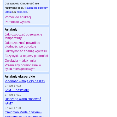
Coś sprawia Ci trudność, nie
rozumiesz opcji?
Napisz do pomocy
28dni
lub
eksperta
.
Pomoc do aplikacji
Pomoc do wykresu
Artykuły
Jak rozpocząć obserwacje
temperatury
Jak rozpoznać powrót do
płodności po porodzie
Jak wykonać analizę wykresu
Fazy cyklu a objawy płodności
Owulacja – fakty i mity
Przemiany hormonalne w
cyklu miesiączkowym
Artykuły eksperckie
Płodność – moja czy nasza?
27 Wrz 17:22
FAM i... nastolatki
27 Wrz 17:21
Dlaczego warto stosować
FAM?
27 Wrz 17:20
Creighton Model System -
zaawansowana obserwacja