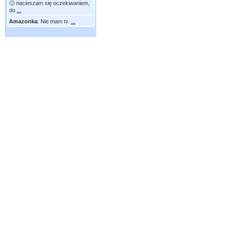
🙂 nacieszam się oczekiwaniem,
do
...
Amazonka
:
Nie mam tv.
...