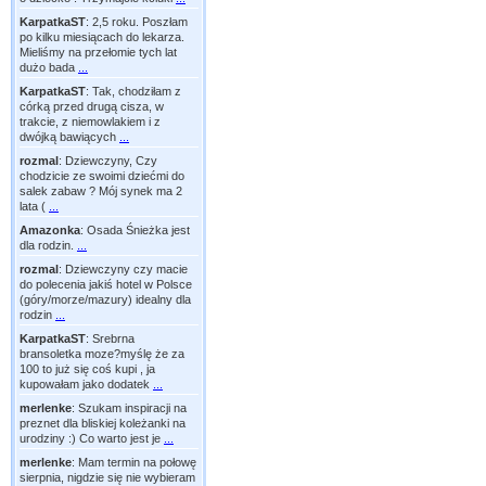
KarpatkaST
:
2,5 roku. Poszłam
po kilku miesiącach do lekarza.
Mieliśmy na przełomie tych lat
dużo bada
...
KarpatkaST
:
Tak, chodziłam z
córką przed drugą cisza, w
trakcie, z niemowlakiem i z
dwójką bawiących
...
rozmal
:
Dziewczyny, Czy
chodzicie ze swoimi dziećmi do
salek zabaw ? Mój synek ma 2
lata (
...
Amazonka
:
Osada Śnieżka jest
dla rodzin.
...
rozmal
:
Dziewczyny czy macie
do polecenia jakiś hotel w Polsce
(góry/morze/mazury) idealny dla
rodzin
...
KarpatkaST
:
Srebrna
bransoletka moze?myślę że za
100 to już się coś kupi , ja
kupowałam jako dodatek
...
merlenke
:
Szukam inspiracji na
preznet dla bliskiej koleżanki na
urodziny :) Co warto jest je
...
merlenke
:
Mam termin na połowę
sierpnia, nigdzie się nie wybieram