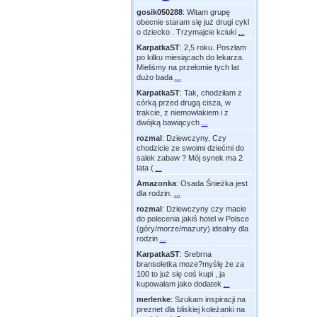
gosik050288
:
Witam grupę
obecnie staram się już drugi cykl
o dziecko . Trzymajcie kciuki
...
KarpatkaST
:
2,5 roku. Poszłam
po kilku miesiącach do lekarza.
Mieliśmy na przełomie tych lat
dużo bada
...
KarpatkaST
:
Tak, chodziłam z
córką przed drugą cisza, w
trakcie, z niemowlakiem i z
dwójką bawiących
...
rozmal
:
Dziewczyny, Czy
chodzicie ze swoimi dziećmi do
salek zabaw ? Mój synek ma 2
lata (
...
Amazonka
:
Osada Śnieżka jest
dla rodzin.
...
rozmal
:
Dziewczyny czy macie
do polecenia jakiś hotel w Polsce
(góry/morze/mazury) idealny dla
rodzin
...
KarpatkaST
:
Srebrna
bransoletka moze?myślę że za
100 to już się coś kupi , ja
kupowałam jako dodatek
...
merlenke
:
Szukam inspiracji na
preznet dla bliskiej koleżanki na