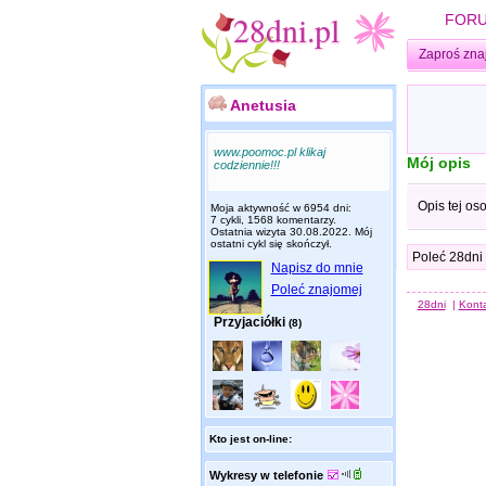
FOR
Zaproś zna
Anetusia
www.poomoc.pl klikaj
Mój opis
codziennie!!!
Opis tej os
Moja aktywność w 6954 dni:
7 cykli, 1568 komentarzy.
Ostatnia wizyta
30.08.2022
. Mój
ostatni cykl się skończył.
Poleć 28dni
Napisz do mnie
Poleć znajomej
28dni
|
Kont
Przyjaciółki
(8)
Kto jest on-line:
Wykresy w telefonie