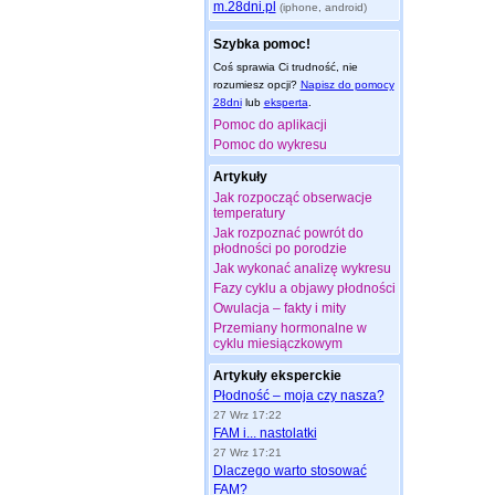
m.28dni.pl
(iphone, android)
Szybka pomoc!
Coś sprawia Ci trudność, nie
rozumiesz opcji?
Napisz do pomocy
28dni
lub
eksperta
.
Pomoc do aplikacji
Pomoc do wykresu
Artykuły
Jak rozpocząć obserwacje
temperatury
Jak rozpoznać powrót do
płodności po porodzie
Jak wykonać analizę wykresu
Fazy cyklu a objawy płodności
Owulacja – fakty i mity
Przemiany hormonalne w
cyklu miesiączkowym
Artykuły eksperckie
Płodność – moja czy nasza?
27 Wrz 17:22
FAM i... nastolatki
27 Wrz 17:21
Dlaczego warto stosować
FAM?