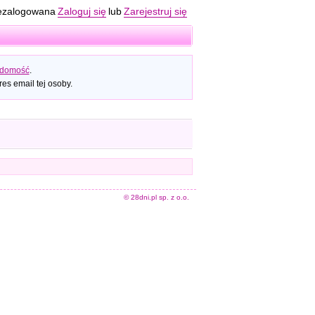
ezalogowana
Zaloguj się
lub
Zarejestruj się
adomość
.
es email tej osoby.
© 28dni.pl sp. z o.o.