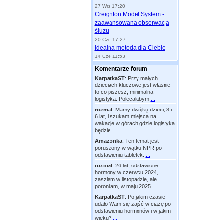
27 Wrz 17:20
Creighton Model System -
zaawansowana obserwacja
śluzu
20 Cze 17:27
Idealna metoda dla Ciebie
14 Cze 11:53
Komentarze forum
KarpatkaST
:
Przy małych
dzieciach kluczowe jest właśnie
to co piszesz, minimalna
logistyka. Polecałabym
...
rozmal
:
Mamy dwójkę dzieci, 3 i
6 lat, i szukam miejsca na
wakacje w górach gdzie logistyka
będzie
...
Amazonka
:
Ten temat jest
poruszony w wątku NPR po
odstawieniu tabletek.
...
rozmal
:
26 lat, odstawione
hormony w czerwcu 2024,
zaszłam w listopadzie, ale
poroniłam, w maju 2025
...
KarpatkaST
:
Po jakim czasie
udało Wam się zajść w ciążę po
odstawieniu hormonów i w jakim
wieku?
...