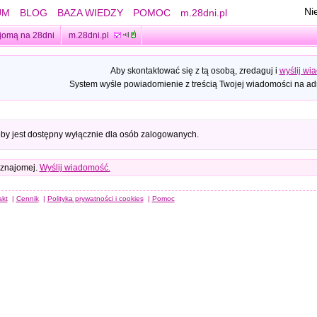
Ni
UM
BLOG
BAZA WIEDZY
POMOC
m.28dni.pl
jomą na 28dni
m.28dni.pl
Aby skontaktować się z tą osobą, zredaguj i
wyślij wi
System wyśle powiadomienie z treścią Twojej wiadomości na adr
oby jest dostępny wyłącznie dla osób zalogowanych.
 znajomej.
Wyślij wiadomość.
akt
|
Cennik
|
Polityka prywatności i cookies
|
Pomoc