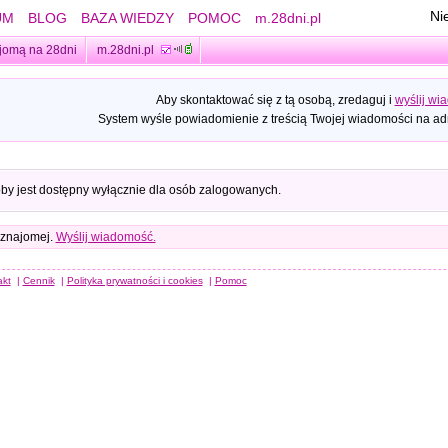
Ni
UM
BLOG
BAZA WIEDZY
POMOC
m.28dni.pl
jomą na 28dni
m.28dni.pl
Aby skontaktować się z tą osobą, zredaguj i
wyślij wi
System wyśle powiadomienie z treścią Twojej wiadomości na adr
oby jest dostępny wyłącznie dla osób zalogowanych.
 znajomej.
Wyślij wiadomość.
akt
|
Cennik
|
Polityka prywatności i cookies
|
Pomoc