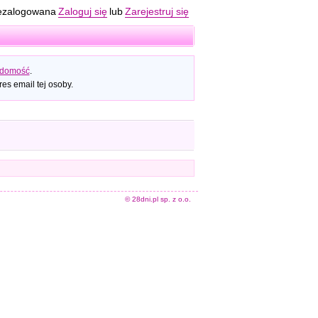
ezalogowana
Zaloguj się
lub
Zarejestruj się
adomość
.
es email tej osoby.
© 28dni.pl sp. z o.o.