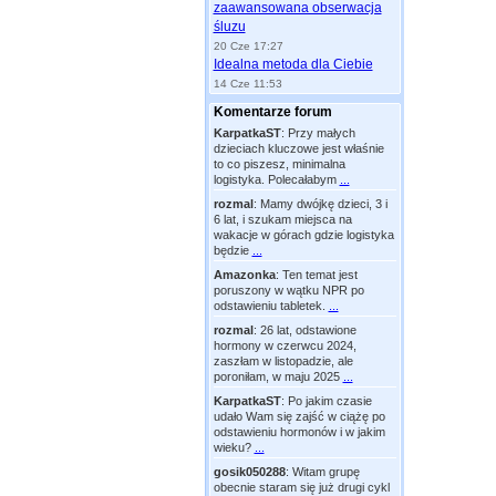
zaawansowana obserwacja
śluzu
20 Cze 17:27
Idealna metoda dla Ciebie
14 Cze 11:53
Komentarze forum
KarpatkaST
:
Przy małych
dzieciach kluczowe jest właśnie
to co piszesz, minimalna
logistyka. Polecałabym
...
rozmal
:
Mamy dwójkę dzieci, 3 i
6 lat, i szukam miejsca na
wakacje w górach gdzie logistyka
będzie
...
Amazonka
:
Ten temat jest
poruszony w wątku NPR po
odstawieniu tabletek.
...
rozmal
:
26 lat, odstawione
hormony w czerwcu 2024,
zaszłam w listopadzie, ale
poroniłam, w maju 2025
...
KarpatkaST
:
Po jakim czasie
udało Wam się zajść w ciążę po
odstawieniu hormonów i w jakim
wieku?
...
gosik050288
:
Witam grupę
obecnie staram się już drugi cykl