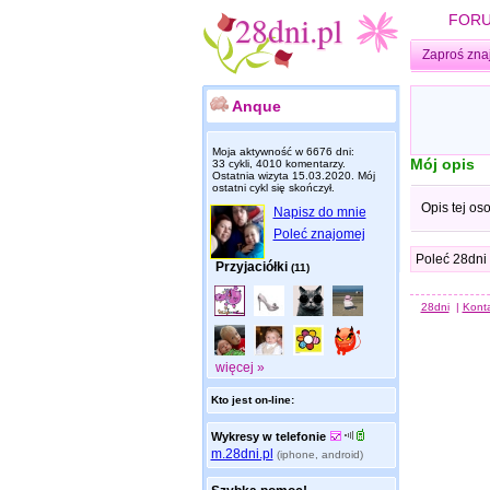
FOR
Zaproś zna
Anque
Moja aktywność w 6676 dni:
Mój opis
33 cykli, 4010 komentarzy.
Ostatnia wizyta
15.03.2020
. Mój
ostatni cykl się skończył.
Opis tej os
Napisz do mnie
Poleć znajomej
Poleć 28dni
Przyjaciółki
(11)
28dni
|
Kont
więcej »
Kto jest on-line:
Wykresy w telefonie
m.28dni.pl
(iphone, android)