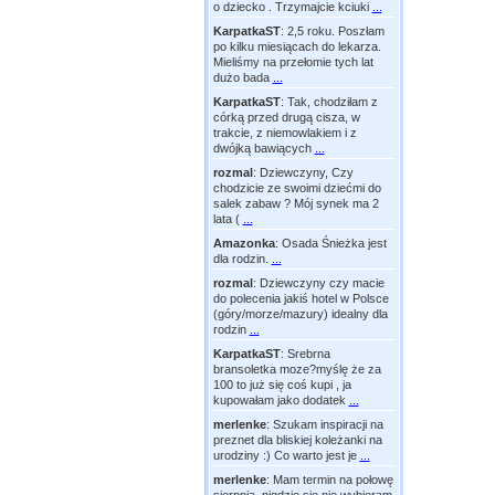
o dziecko . Trzymajcie kciuki
...
KarpatkaST
:
2,5 roku. Poszłam
po kilku miesiącach do lekarza.
Mieliśmy na przełomie tych lat
dużo bada
...
KarpatkaST
:
Tak, chodziłam z
córką przed drugą cisza, w
trakcie, z niemowlakiem i z
dwójką bawiących
...
rozmal
:
Dziewczyny, Czy
chodzicie ze swoimi dziećmi do
salek zabaw ? Mój synek ma 2
lata (
...
Amazonka
:
Osada Śnieżka jest
dla rodzin.
...
rozmal
:
Dziewczyny czy macie
do polecenia jakiś hotel w Polsce
(góry/morze/mazury) idealny dla
rodzin
...
KarpatkaST
:
Srebrna
bransoletka moze?myślę że za
100 to już się coś kupi , ja
kupowałam jako dodatek
...
merlenke
:
Szukam inspiracji na
preznet dla bliskiej koleżanki na
urodziny :) Co warto jest je
...
merlenke
:
Mam termin na połowę