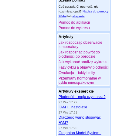
Szybka pomoc!
Coś sprawia Ci trudność, nie
rozumiesz opcji?
Napisz do pomocy
28dni
lub
eksperta
.
Pomoc do aplikacji
Pomoc do wykresu
Artykuły
Jak rozpocząć obserwacje
temperatury
Jak rozpoznać powrót do
płodności po porodzie
Jak wykonać analizę wykresu
Fazy cyklu a objawy płodności
Owulacja – fakty i mity
Przemiany hormonalne w
cyklu miesiączkowym
Artykuły eksperckie
Płodność – moja czy nasza?
27 Wrz 17:22
FAM i... nastolatki
27 Wrz 17:21
Dlaczego warto stosować
FAM?
27 Wrz 17:20
Creighton Model System -