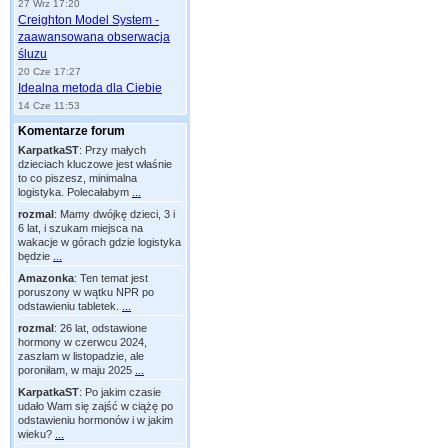
27 Wrz 17:20
Creighton Model System -
zaawansowana obserwacja
śluzu
20 Cze 17:27
Idealna metoda dla Ciebie
14 Cze 11:53
Komentarze forum
KarpatkaST
:
Przy małych
dzieciach kluczowe jest właśnie
to co piszesz, minimalna
logistyka. Polecałabym
...
rozmal
:
Mamy dwójkę dzieci, 3 i
6 lat, i szukam miejsca na
wakacje w górach gdzie logistyka
będzie
...
Amazonka
:
Ten temat jest
poruszony w wątku NPR po
odstawieniu tabletek.
...
rozmal
:
26 lat, odstawione
hormony w czerwcu 2024,
zaszłam w listopadzie, ale
poroniłam, w maju 2025
...
KarpatkaST
:
Po jakim czasie
udało Wam się zajść w ciążę po
odstawieniu hormonów i w jakim
wieku?
...