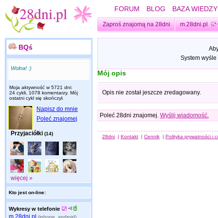
FORUM
BLOG
BAZA WIEDZY
Zaproś znajomą na 28dni
m.28dni.pl
BQś
Aby
System wyśle 
Wolna! :)
Mój opis
Moja aktywność w 5721 dni:
Opis nie został jeszcze zredagowany.
24 cykli, 1078 komentarzy. Mój
ostatni cykl się skończył.
Napisz do mnie
Poleć 28dni znajomej.
Wyślij wiadomość.
Poleć znajomej
Przyjaciółki
(14)
28dni
|
Kontakt
|
Cennik
|
Polityka prywatności i 
więcej »
Kto jest on-line:
Wykresy w telefonie
m.28dni.pl
(iphone, android)