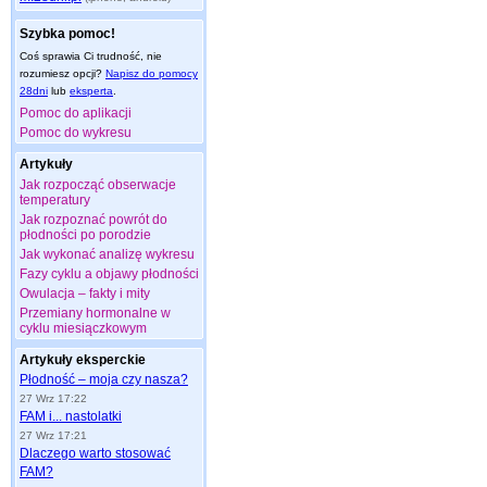
Szybka pomoc!
Coś sprawia Ci trudność, nie
rozumiesz opcji?
Napisz do pomocy
28dni
lub
eksperta
.
Pomoc do aplikacji
Pomoc do wykresu
Artykuły
Jak rozpocząć obserwacje
temperatury
Jak rozpoznać powrót do
płodności po porodzie
Jak wykonać analizę wykresu
Fazy cyklu a objawy płodności
Owulacja – fakty i mity
Przemiany hormonalne w
cyklu miesiączkowym
Artykuły eksperckie
Płodność – moja czy nasza?
27 Wrz 17:22
FAM i... nastolatki
27 Wrz 17:21
Dlaczego warto stosować
FAM?