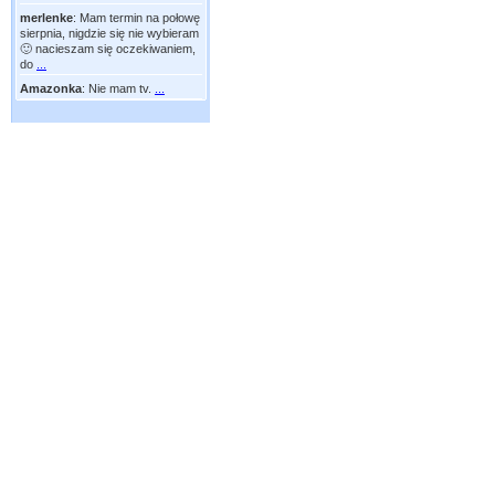
merlenke
:
Mam termin na połowę
sierpnia, nigdzie się nie wybieram
🙂 nacieszam się oczekiwaniem,
do
...
Amazonka
:
Nie mam tv.
...