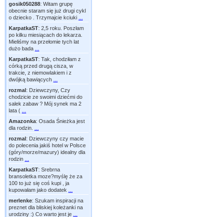
gosik050288
:
Witam grupę
obecnie staram się już drugi cykl
o dziecko . Trzymajcie kciuki
...
KarpatkaST
:
2,5 roku. Poszłam
po kilku miesiącach do lekarza.
Mieliśmy na przełomie tych lat
dużo bada
...
KarpatkaST
:
Tak, chodziłam z
córką przed drugą cisza, w
trakcie, z niemowlakiem i z
dwójką bawiących
...
rozmal
:
Dziewczyny, Czy
chodzicie ze swoimi dziećmi do
salek zabaw ? Mój synek ma 2
lata (
...
Amazonka
:
Osada Śnieżka jest
dla rodzin.
...
rozmal
:
Dziewczyny czy macie
do polecenia jakiś hotel w Polsce
(góry/morze/mazury) idealny dla
rodzin
...
KarpatkaST
:
Srebrna
bransoletka moze?myślę że za
100 to już się coś kupi , ja
kupowałam jako dodatek
...
merlenke
:
Szukam inspiracji na
preznet dla bliskiej koleżanki na
urodziny :) Co warto jest je
...