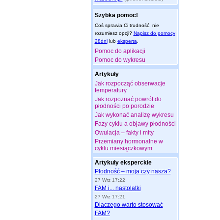
Szybka pomoc!
Coś sprawia Ci trudność, nie
rozumiesz opcji?
Napisz do pomocy
28dni
lub
eksperta
.
Pomoc do aplikacji
Pomoc do wykresu
Artykuły
Jak rozpocząć obserwacje
temperatury
Jak rozpoznać powrót do
płodności po porodzie
Jak wykonać analizę wykresu
Fazy cyklu a objawy płodności
Owulacja – fakty i mity
Przemiany hormonalne w
cyklu miesiączkowym
Artykuły eksperckie
Płodność – moja czy nasza?
27 Wrz 17:22
FAM i... nastolatki
27 Wrz 17:21
Dlaczego warto stosować
FAM?