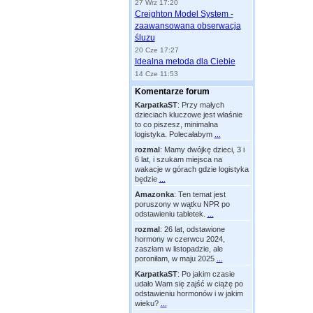
27 Wrz 17:20
Creighton Model System -
zaawansowana obserwacja
śluzu
20 Cze 17:27
Idealna metoda dla Ciebie
14 Cze 11:53
Komentarze forum
KarpatkaST
:
Przy małych
dzieciach kluczowe jest właśnie
to co piszesz, minimalna
logistyka. Polecałabym
...
rozmal
:
Mamy dwójkę dzieci, 3 i
6 lat, i szukam miejsca na
wakacje w górach gdzie logistyka
będzie
...
Amazonka
:
Ten temat jest
poruszony w wątku NPR po
odstawieniu tabletek.
...
rozmal
:
26 lat, odstawione
hormony w czerwcu 2024,
zaszłam w listopadzie, ale
poroniłam, w maju 2025
...
KarpatkaST
:
Po jakim czasie
udało Wam się zajść w ciążę po
odstawieniu hormonów i w jakim
wieku?
...