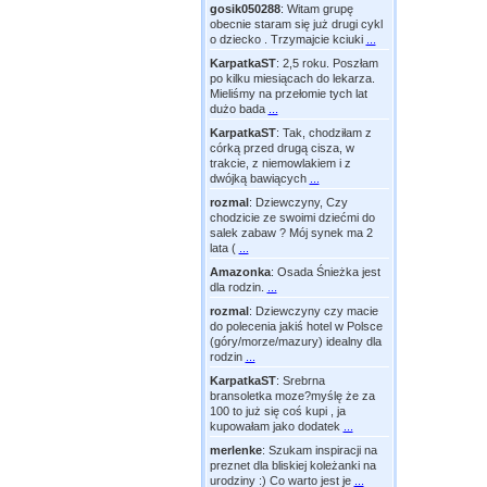
gosik050288
:
Witam grupę
obecnie staram się już drugi cykl
o dziecko . Trzymajcie kciuki
...
KarpatkaST
:
2,5 roku. Poszłam
po kilku miesiącach do lekarza.
Mieliśmy na przełomie tych lat
dużo bada
...
KarpatkaST
:
Tak, chodziłam z
córką przed drugą cisza, w
trakcie, z niemowlakiem i z
dwójką bawiących
...
rozmal
:
Dziewczyny, Czy
chodzicie ze swoimi dziećmi do
salek zabaw ? Mój synek ma 2
lata (
...
Amazonka
:
Osada Śnieżka jest
dla rodzin.
...
rozmal
:
Dziewczyny czy macie
do polecenia jakiś hotel w Polsce
(góry/morze/mazury) idealny dla
rodzin
...
KarpatkaST
:
Srebrna
bransoletka moze?myślę że za
100 to już się coś kupi , ja
kupowałam jako dodatek
...
merlenke
:
Szukam inspiracji na
preznet dla bliskiej koleżanki na
urodziny :) Co warto jest je
...