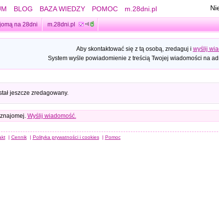
Ni
UM
BLOG
BAZA WIEDZY
POMOC
m.28dni.pl
jomą na 28dni
m.28dni.pl
Aby skontaktować się z tą osobą, zredaguj i
wyślij wi
System wyśle powiadomienie z treścią Twojej wiadomości na adr
stał jeszcze zredagowany.
 znajomej.
Wyślij wiadomość.
akt
|
Cennik
|
Polityka prywatności i cookies
|
Pomoc