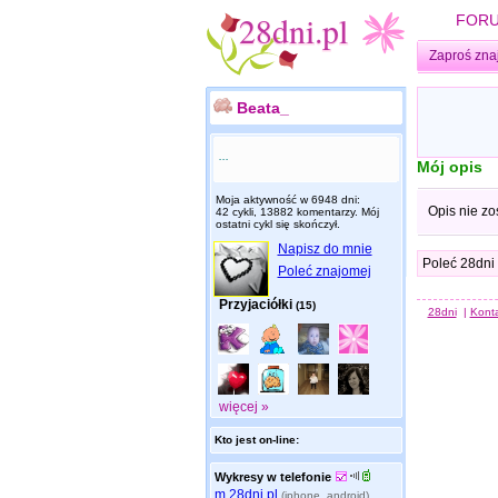
FOR
Zaproś zna
Beata_
...
Mój opis
Moja aktywność w 6948 dni:
Opis nie zo
42 cykli, 13882 komentarzy. Mój
ostatni cykl się skończył.
Napisz do mnie
Poleć 28dni
Poleć znajomej
Przyjaciółki
(15)
28dni
|
Kont
więcej »
Kto jest on-line:
Wykresy w telefonie
m.28dni.pl
(iphone, android)