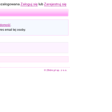
ezalogowana
Zaloguj się
lub
Zarejestruj się
adomość
.
es email tej osoby.
© 28dni.pl sp. z o.o.