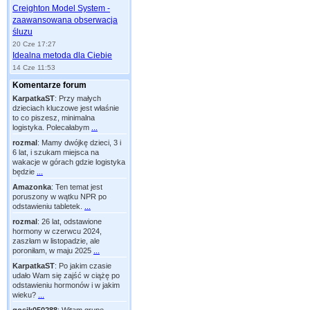
Creighton Model System -
zaawansowana obserwacja
śluzu
20 Cze 17:27
Idealna metoda dla Ciebie
14 Cze 11:53
Komentarze forum
KarpatkaST
:
Przy małych
dzieciach kluczowe jest właśnie
to co piszesz, minimalna
logistyka. Polecałabym
...
rozmal
:
Mamy dwójkę dzieci, 3 i
6 lat, i szukam miejsca na
wakacje w górach gdzie logistyka
będzie
...
Amazonka
:
Ten temat jest
poruszony w wątku NPR po
odstawieniu tabletek.
...
rozmal
:
26 lat, odstawione
hormony w czerwcu 2024,
zaszłam w listopadzie, ale
poroniłam, w maju 2025
...
KarpatkaST
:
Po jakim czasie
udało Wam się zajść w ciążę po
odstawieniu hormonów i w jakim
wieku?
...