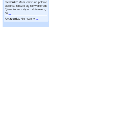
merlenke
:
Mam termin na połowę
sierpnia, nigdzie się nie wybieram
🙂 nacieszam się oczekiwaniem,
do
...
Amazonka
:
Nie mam tv.
...