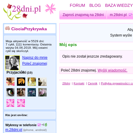
FORUM
BLOG
BAZA WIEDZY
Zaproś znajomą na 28dni
m.28dni.pl
CiociaPrzykrywka
Aby
System wyśle 
Moja aktywność w 5529 dni:
Mój opis
7 cykli, 1111 komentarzy. Ostatnia
wizyta
04.06.2019
. Mój ostatni
cykl się skończył.
Opis nie został jeszcze zredagowany.
Napisz do mnie
Poleć znajomej
Poleć 28dni znajomej.
Wyślij wiadomość.
Przyjaciółki
(10)
28dni
|
Kontakt
|
Cennik
|
Polityka prywatności i 
Kto jest on-line:
Wykresy w telefonie
m.28dni.pl
(iphone, android)