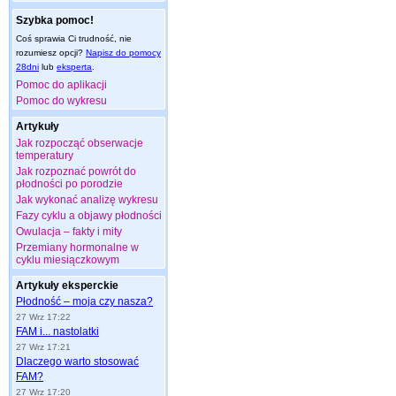
Szybka pomoc!
Coś sprawia Ci trudność, nie
rozumiesz opcji?
Napisz do pomocy
28dni
lub
eksperta
.
Pomoc do aplikacji
Pomoc do wykresu
Artykuły
Jak rozpocząć obserwacje
temperatury
Jak rozpoznać powrót do
płodności po porodzie
Jak wykonać analizę wykresu
Fazy cyklu a objawy płodności
Owulacja – fakty i mity
Przemiany hormonalne w
cyklu miesiączkowym
Artykuły eksperckie
Płodność – moja czy nasza?
27 Wrz 17:22
FAM i... nastolatki
27 Wrz 17:21
Dlaczego warto stosować
FAM?
27 Wrz 17:20