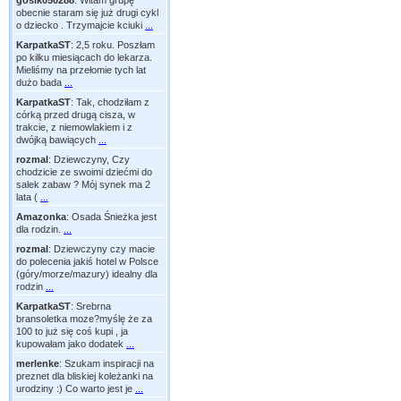
gosik050288
:
Witam grupę
obecnie staram się już drugi cykl
o dziecko . Trzymajcie kciuki
...
KarpatkaST
:
2,5 roku. Poszłam
po kilku miesiącach do lekarza.
Mieliśmy na przełomie tych lat
dużo bada
...
KarpatkaST
:
Tak, chodziłam z
córką przed drugą cisza, w
trakcie, z niemowlakiem i z
dwójką bawiących
...
rozmal
:
Dziewczyny, Czy
chodzicie ze swoimi dziećmi do
salek zabaw ? Mój synek ma 2
lata (
...
Amazonka
:
Osada Śnieżka jest
dla rodzin.
...
rozmal
:
Dziewczyny czy macie
do polecenia jakiś hotel w Polsce
(góry/morze/mazury) idealny dla
rodzin
...
KarpatkaST
:
Srebrna
bransoletka moze?myślę że za
100 to już się coś kupi , ja
kupowałam jako dodatek
...
merlenke
:
Szukam inspiracji na
preznet dla bliskiej koleżanki na
urodziny :) Co warto jest je
...