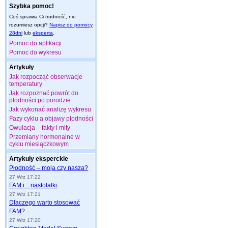
Szybka pomoc!
Coś sprawia Ci trudność, nie
rozumiesz opcji?
Napisz do pomocy
28dni
lub
eksperta
.
Pomoc do aplikacji
Pomoc do wykresu
Artykuły
Jak rozpocząć obserwacje
temperatury
Jak rozpoznać powrót do
płodności po porodzie
Jak wykonać analizę wykresu
Fazy cyklu a objawy płodności
Owulacja – fakty i mity
Przemiany hormonalne w
cyklu miesiączkowym
Artykuły eksperckie
Płodność – moja czy nasza?
27 Wrz 17:22
FAM i... nastolatki
27 Wrz 17:21
Dlaczego warto stosować
FAM?
27 Wrz 17:20