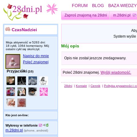
FORUM
BLOG
BAZA WIEDZY
Zaproś znajomą na 28dni
m.28dni.pl
CzasNadziei
Aby
System wyśle 
Moja aktywność w 5263 dni:
Mój opis
18 cykli, 1064 komentarzy. Mój
ostatni cykl się skończył.
Napisz do mnie
Opis nie został jeszcze zredagowany.
Poleć znajomej
Przyjaciółki
(10)
Poleć 28dni znajomej.
Wyślij wiadomość.
28dni
|
Kontakt
|
Cennik
|
Polityka prywatności i 
Kto jest on-line:
Wykresy w telefonie
m.28dni.pl
(iphone, android)