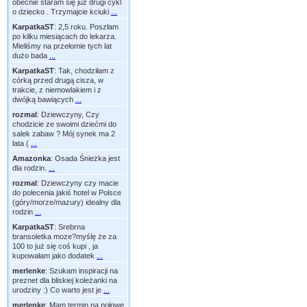
obecnie staram się już drugi cykl
o dziecko . Trzymajcie kciuki
...
KarpatkaST
:
2,5 roku. Poszłam
po kilku miesiącach do lekarza.
Mieliśmy na przełomie tych lat
dużo bada
...
KarpatkaST
:
Tak, chodziłam z
córką przed drugą cisza, w
trakcie, z niemowlakiem i z
dwójką bawiących
...
rozmal
:
Dziewczyny, Czy
chodzicie ze swoimi dziećmi do
salek zabaw ? Mój synek ma 2
lata (
...
Amazonka
:
Osada Śnieżka jest
dla rodzin.
...
rozmal
:
Dziewczyny czy macie
do polecenia jakiś hotel w Polsce
(góry/morze/mazury) idealny dla
rodzin
...
KarpatkaST
:
Srebrna
bransoletka moze?myślę że za
100 to już się coś kupi , ja
kupowałam jako dodatek
...
merlenke
:
Szukam inspiracji na
preznet dla bliskiej koleżanki na
urodziny :) Co warto jest je
...
merlenke
:
Mam termin na połowę