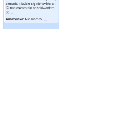
sierpnia, nigdzie się nie wybieram
🙂 nacieszam się oczekiwaniem,
do
...
Amazonka
:
Nie mam tv.
...