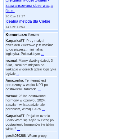
Creighton Model System -
zaawansowana obserwacja
śluzu
20 Cze 17:27
Idealna metoda dla Ciebie
14 Cze 11:53
Komentarze forum
KarpatkaST
:
Przy małych
dzieciach kluczowe jest właśnie
to co piszesz, minimalna
logistyka. Polecałabym
...
rozmal
:
Mamy dwójkę dzieci, 3 i
6 lat, i szukam miejsca na
wakacje w górach gdzie logistyka
będzie
...
Amazonka
:
Ten temat jest
poruszony w wątku NPR po
odstawieniu tabletek.
...
rozmal
:
26 lat, odstawione
hormony w czerwcu 2024,
zaszłam w listopadzie, ale
poroniłam, w maju 2025
...
KarpatkaST
:
Po jakim czasie
udało Wam się zajść w ciążę po
odstawieniu hormonów i w jakim
wieku?
...
gosik050288
:
Witam grupę