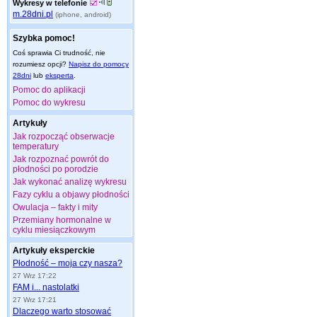
Wykresy w telefonie
m.28dni.pl
(iphone, android)
Szybka pomoc!
Coś sprawia Ci trudność, nie
rozumiesz opcji?
Napisz do pomocy
28dni
lub
eksperta
.
Pomoc do aplikacji
Pomoc do wykresu
Artykuły
Jak rozpocząć obserwacje
temperatury
Jak rozpoznać powrót do
płodności po porodzie
Jak wykonać analizę wykresu
Fazy cyklu a objawy płodności
Owulacja – fakty i mity
Przemiany hormonalne w
cyklu miesiączkowym
Artykuły eksperckie
Płodność – moja czy nasza?
27 Wrz 17:22
FAM i... nastolatki
27 Wrz 17:21
Dlaczego warto stosować