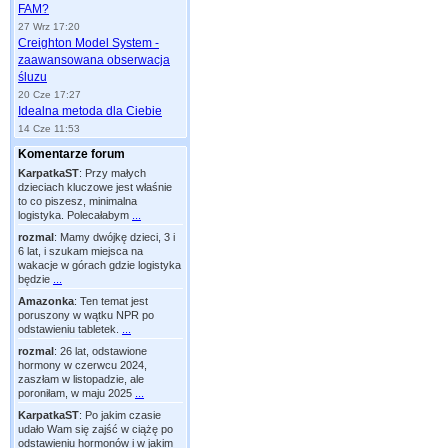
FAM?
27 Wrz 17:20
Creighton Model System -
zaawansowana obserwacja
śluzu
20 Cze 17:27
Idealna metoda dla Ciebie
14 Cze 11:53
Komentarze forum
KarpatkaST
:
Przy małych
dzieciach kluczowe jest właśnie
to co piszesz, minimalna
logistyka. Polecałabym
...
rozmal
:
Mamy dwójkę dzieci, 3 i
6 lat, i szukam miejsca na
wakacje w górach gdzie logistyka
będzie
...
Amazonka
:
Ten temat jest
poruszony w wątku NPR po
odstawieniu tabletek.
...
rozmal
:
26 lat, odstawione
hormony w czerwcu 2024,
zaszłam w listopadzie, ale
poroniłam, w maju 2025
...
KarpatkaST
:
Po jakim czasie
udało Wam się zajść w ciążę po
odstawieniu hormonów i w jakim