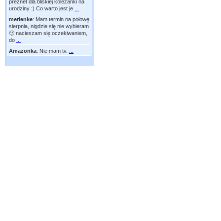
preznet dla bliskiej koleżanki na
urodziny :) Co warto jest je
...
merlenke
:
Mam termin na połowę
sierpnia, nigdzie się nie wybieram
🙂 nacieszam się oczekiwaniem,
do
...
Amazonka
:
Nie mam tv.
...