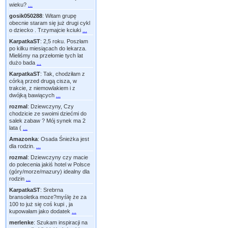
wieku?
...
gosik050288
:
Witam grupę
obecnie staram się już drugi cykl
o dziecko . Trzymajcie kciuki
...
KarpatkaST
:
2,5 roku. Poszłam
po kilku miesiącach do lekarza.
Mieliśmy na przełomie tych lat
dużo bada
...
KarpatkaST
:
Tak, chodziłam z
córką przed drugą cisza, w
trakcie, z niemowlakiem i z
dwójką bawiących
...
rozmal
:
Dziewczyny, Czy
chodzicie ze swoimi dziećmi do
salek zabaw ? Mój synek ma 2
lata (
...
Amazonka
:
Osada Śnieżka jest
dla rodzin.
...
rozmal
:
Dziewczyny czy macie
do polecenia jakiś hotel w Polsce
(góry/morze/mazury) idealny dla
rodzin
...
KarpatkaST
:
Srebrna
bransoletka moze?myślę że za
100 to już się coś kupi , ja
kupowałam jako dodatek
...
merlenke
:
Szukam inspiracji na