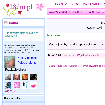
FORUM
BLOG
BAZA WIEDZY
Zaproś znajomą na 28dni
m.28dni.pl
Kakai
Aby
System wyśle 
Jaś i Wojtuś moje największe
Mój opis
Skarby <3
Opis tej osoby jest dostępny wyłącznie dla
Moja aktywność w 5656 dni:
34 cykli, 6202 komentarzy.
Ostatnia wizyta
13.07.2017
. Mój
ostatni cykl się skończył.
Poleć 28dni znajomej.
Wyślij wiadomość.
Napisz do mnie
Poleć znajomej
28dni
|
Kontakt
|
Cennik
|
Polityka prywatności i 
Przyjaciółki
(16)
więcej »
Kto jest on-line: