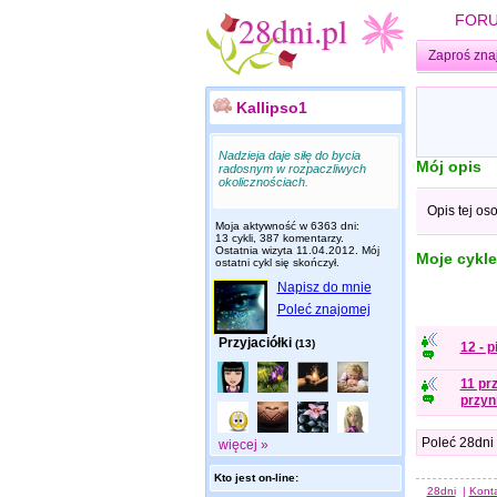
FOR
Zaproś zna
Kallipso1
Nadzieja daje siłę do bycia
Mój opis
radosnym w rozpaczliwych
okolicznościach.
Opis tej os
Moja aktywność w 6363 dni:
13 cykli, 387 komentarzy.
Ostatnia wizyta
11.04.2012
. Mój
Moje cykle
ostatni cykl się skończył.
Napisz do mnie
Poleć znajomej
Przyjaciółki
(13)
12 - p
11 pr
przyni
Poleć 28dni
więcej »
Kto jest on-line:
28dni
|
Kont