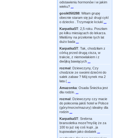
odstawieniu hormonów i w jakim
wieku?
...
gosik050288
:
Witam grupę
obecnie staram się już drugi cykl
o dziecko . Trzymajcie kciuki
...
KarpatkaST
:
2,5 roku. Poszłam
po kilku miesiącach do lekarza.
Mieliśmy na przełomie tych lat
dużo bada
...
KarpatkaST
:
Tak, chodziłam z
córką przed drugą cisza, w
trakcie, z niemowlakiem i z
dwójką bawiących
...
rozmal
:
Dziewczyny, Czy
chodzicie ze swoimi dziećmi do
salek zabaw ? Mój synek ma 2
lata (
...
Amazonka
:
Osada Śnieżka jest
dla rodzin.
...
rozmal
:
Dziewczyny czy macie
do polecenia jakiś hotel w Polsce
(góry/morze/mazury) idealny dla
rodzin
...
KarpatkaST
:
Srebrna
bransoletka moze?myślę że za
100 to już się coś kupi , ja
kupowałam jako dodatek
...