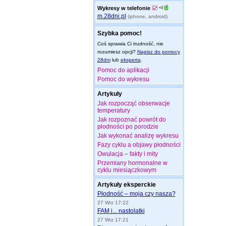
Wykresy w telefonie
m.28dni.pl
(iphone, android)
Szybka pomoc!
Coś sprawia Ci trudność, nie
rozumiesz opcji?
Napisz do pomocy
28dni
lub
eksperta
.
Pomoc do aplikacji
Pomoc do wykresu
Artykuły
Jak rozpocząć obserwacje
temperatury
Jak rozpoznać powrót do
płodności po porodzie
Jak wykonać analizę wykresu
Fazy cyklu a objawy płodności
Owulacja – fakty i mity
Przemiany hormonalne w
cyklu miesiączkowym
Artykuły eksperckie
Płodność – moja czy nasza?
27 Wrz 17:22
FAM i... nastolatki
27 Wrz 17:21