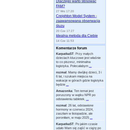
Dlaczego warto stosować
FAM?
27 Wrz 17:20
Creighton Model System -
zaawansowana obserwacja
śluzu
20 Cze 17:27
Idealna metoda dla Ciebie
14 Cze 11:53
Komentarze forum
KarpatkaST
:
Przy małych
dzieciach kluczowe jest właśnie
to co piszesz, minimalna
logistyka. Polecałabym
...
rozmal
:
Mamy dwójkę dzieci, 3 i
6 lat, i szukam miejsca na
wakacje w górach gdzie logistyka
będzie
...
Amazonka
:
Ten temat jest
poruszony w wątku NPR po
odstawieniu tabletek.
...
rozmal
:
26 lat, odstawione
hormony w czerwcu 2024,
zaszłam w listopadzie, ale
poroniłam, w maju 2025
...
KarpatkaST
:
Po jakim czasie
udało Wam się zajść w ciążę po