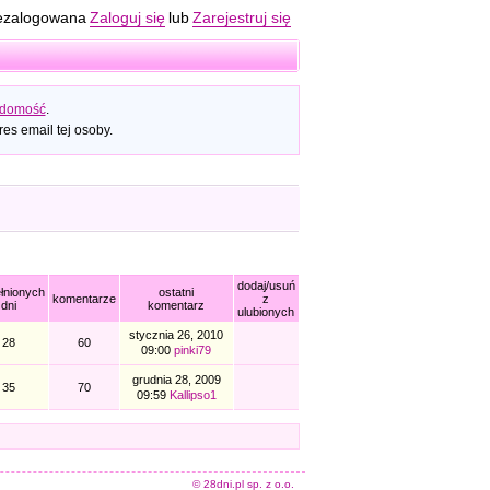
ezalogowana
Zaloguj się
lub
Zarejestruj się
adomość
.
es email tej osoby.
dodaj/usuń
łnionych
ostatni
komentarze
z
dni
komentarz
ulubionych
stycznia 26, 2010
28
60
09:00
pinki79
grudnia 28, 2009
35
70
09:59
Kallipso1
© 28dni.pl sp. z o.o.