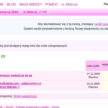
Ni
UM
BLOG
BAZA WIEDZY
POMOC
m.28dni.pl
jomą na 28dni
m.28dni.pl
Aby skontaktować się z tą osobą, zredaguj i
wyślij wi
System wyśle powiadomienie z treścią Twojej wiadomości na adr
oby jest dostępny wyłącznie dla osób zalogowanych.
 (2)
wype
start cyklu
27.12.2009
ierwsze podejście do iui
Rötzera
zedświąteczny - zobaczymy co
22.11.2009
esie Mikołaj :)
Rötzera
 znajomej.
Wyślij wiadomość.
akt
|
Cennik
|
Polityka prywatności i cookies
|
Pomoc