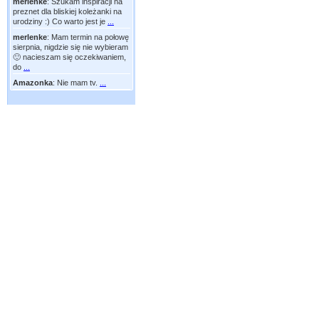
merlenke
:
Szukam inspiracji na
preznet dla bliskiej koleżanki na
urodziny :) Co warto jest je
...
merlenke
:
Mam termin na połowę
sierpnia, nigdzie się nie wybieram
🙂 nacieszam się oczekiwaniem,
do
...
Amazonka
:
Nie mam tv.
...