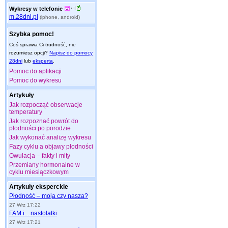
Wykresy w telefonie
m.28dni.pl
(iphone, android)
Szybka pomoc!
Coś sprawia Ci trudność, nie
rozumiesz opcji?
Napisz do pomocy
28dni
lub
eksperta
.
Pomoc do aplikacji
Pomoc do wykresu
Artykuły
Jak rozpocząć obserwacje
temperatury
Jak rozpoznać powrót do
płodności po porodzie
Jak wykonać analizę wykresu
Fazy cyklu a objawy płodności
Owulacja – fakty i mity
Przemiany hormonalne w
cyklu miesiączkowym
Artykuły eksperckie
Płodność – moja czy nasza?
27 Wrz 17:22
FAM i... nastolatki
27 Wrz 17:21