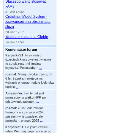
Dlaczego warto stosować
FAM?
27 Wrz 17:20
Creighton Model System -
zaawansowana obserwacja
śluzu
20 Cze 17:27
Idealna metoda dla Ciebie
14 Cze 11:53
Komentarze forum
KarpatkaST
:
Przy małych
dzieciach kluczowe jest właśnie
to co piszesz, minimalna
logistyka. Polecałabym
...
rozmal
:
Mamy dwójkę dzieci, 3 i
6 lat, i szukam miejsca na
wakacje w górach gdzie logistyka
będzie
...
Amazonka
:
Ten temat jest
poruszony w wątku NPR po
odstawieniu tabletek.
...
rozmal
:
26 lat, odstawione
hormony w czerwcu 2024,
zaszłam w listopadzie, ale
poroniłam, w maju 2025
...
KarpatkaST
:
Po jakim czasie
udało Wam się zajść w ciążę po