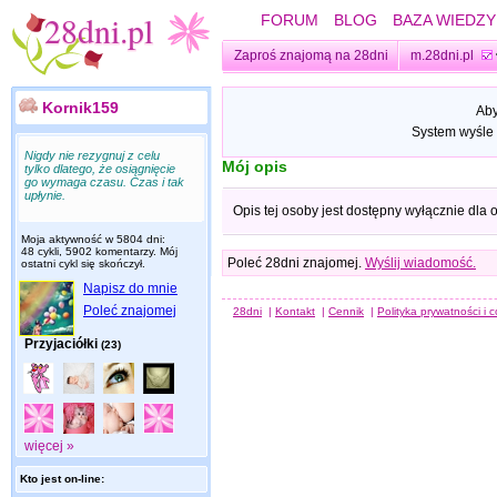
FORUM
BLOG
BAZA WIEDZY
Zaproś znajomą na 28dni
m.28dni.pl
Kornik159
Aby
System wyśle 
Nigdy nie rezygnuj z celu
Mój opis
tylko dlatego, że osiągnięcie
go wymaga czasu. Czas i tak
upłynie.
Opis tej osoby jest dostępny wyłącznie dla
Moja aktywność w 5804 dni:
48 cykli, 5902 komentarzy. Mój
Poleć 28dni znajomej.
Wyślij wiadomość.
ostatni cykl się skończył.
Napisz do mnie
Poleć znajomej
28dni
|
Kontakt
|
Cennik
|
Polityka prywatności i 
Przyjaciółki
(23)
więcej »
Kto jest on-line: