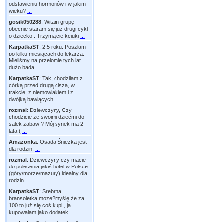
odstawieniu hormonów i w jakim
wieku?
...
gosik050288
:
Witam grupę
obecnie staram się już drugi cykl
o dziecko . Trzymajcie kciuki
...
KarpatkaST
:
2,5 roku. Poszłam
po kilku miesiącach do lekarza.
Mieliśmy na przełomie tych lat
dużo bada
...
KarpatkaST
:
Tak, chodziłam z
córką przed drugą cisza, w
trakcie, z niemowlakiem i z
dwójką bawiących
...
rozmal
:
Dziewczyny, Czy
chodzicie ze swoimi dziećmi do
salek zabaw ? Mój synek ma 2
lata (
...
Amazonka
:
Osada Śnieżka jest
dla rodzin.
...
rozmal
:
Dziewczyny czy macie
do polecenia jakiś hotel w Polsce
(góry/morze/mazury) idealny dla
rodzin
...
KarpatkaST
:
Srebrna
bransoletka moze?myślę że za
100 to już się coś kupi , ja
kupowałam jako dodatek
...