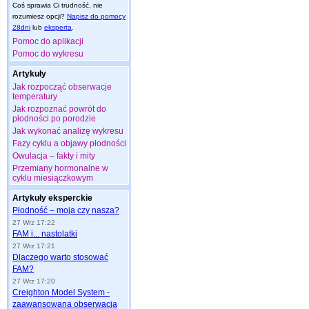
Coś sprawia Ci trudność, nie
rozumiesz opcji?
Napisz do pomocy
28dni
lub
eksperta
.
Pomoc do aplikacji
Pomoc do wykresu
Artykuły
Jak rozpocząć obserwacje
temperatury
Jak rozpoznać powrót do
płodności po porodzie
Jak wykonać analizę wykresu
Fazy cyklu a objawy płodności
Owulacja – fakty i mity
Przemiany hormonalne w
cyklu miesiączkowym
Artykuły eksperckie
Płodność – moja czy nasza?
27 Wrz 17:22
FAM i... nastolatki
27 Wrz 17:21
Dlaczego warto stosować
FAM?
27 Wrz 17:20
Creighton Model System -
zaawansowana obserwacja