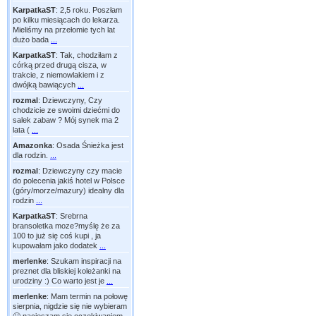
KarpatkaST
:
2,5 roku. Poszłam
po kilku miesiącach do lekarza.
Mieliśmy na przełomie tych lat
dużo bada
...
KarpatkaST
:
Tak, chodziłam z
córką przed drugą cisza, w
trakcie, z niemowlakiem i z
dwójką bawiących
...
rozmal
:
Dziewczyny, Czy
chodzicie ze swoimi dziećmi do
salek zabaw ? Mój synek ma 2
lata (
...
Amazonka
:
Osada Śnieżka jest
dla rodzin.
...
rozmal
:
Dziewczyny czy macie
do polecenia jakiś hotel w Polsce
(góry/morze/mazury) idealny dla
rodzin
...
KarpatkaST
:
Srebrna
bransoletka moze?myślę że za
100 to już się coś kupi , ja
kupowałam jako dodatek
...
merlenke
:
Szukam inspiracji na
preznet dla bliskiej koleżanki na
urodziny :) Co warto jest je
...
merlenke
:
Mam termin na połowę
sierpnia, nigdzie się nie wybieram