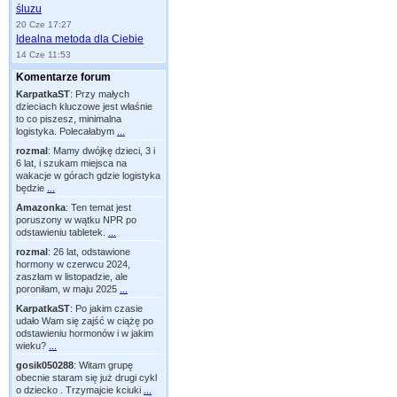
śluzu
20 Cze 17:27
Idealna metoda dla Ciebie
14 Cze 11:53
Komentarze forum
KarpatkaST
:
Przy małych
dzieciach kluczowe jest właśnie
to co piszesz, minimalna
logistyka. Polecałabym
...
rozmal
:
Mamy dwójkę dzieci, 3 i
6 lat, i szukam miejsca na
wakacje w górach gdzie logistyka
będzie
...
Amazonka
:
Ten temat jest
poruszony w wątku NPR po
odstawieniu tabletek.
...
rozmal
:
26 lat, odstawione
hormony w czerwcu 2024,
zaszłam w listopadzie, ale
poroniłam, w maju 2025
...
KarpatkaST
:
Po jakim czasie
udało Wam się zajść w ciążę po
odstawieniu hormonów i w jakim
wieku?
...
gosik050288
:
Witam grupę
obecnie staram się już drugi cykl
o dziecko . Trzymajcie kciuki
...