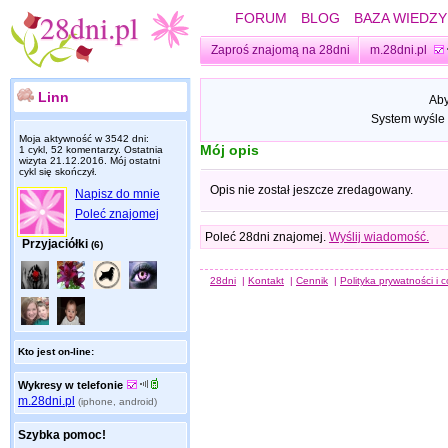
FORUM
BLOG
BAZA WIEDZY
Zaproś znajomą na 28dni
m.28dni.pl
Linn
Aby
System wyśle 
Moja aktywność w 3542 dni:
Mój opis
1 cykl, 52 komentarzy. Ostatnia
wizyta
21.12.2016
. Mój ostatni
cykl się skończył.
Opis nie został jeszcze zredagowany.
Napisz do mnie
Poleć znajomej
Poleć 28dni znajomej.
Wyślij wiadomość.
Przyjaciółki
(6)
28dni
|
Kontakt
|
Cennik
|
Polityka prywatności i 
Kto jest on-line:
Wykresy w telefonie
m.28dni.pl
(iphone, android)
Szybka pomoc!