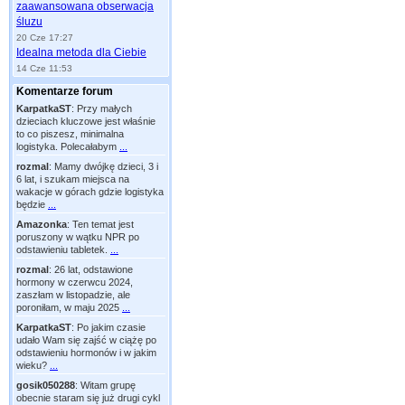
zaawansowana obserwacja
śluzu
20 Cze 17:27
Idealna metoda dla Ciebie
14 Cze 11:53
Komentarze forum
KarpatkaST
:
Przy małych
dzieciach kluczowe jest właśnie
to co piszesz, minimalna
logistyka. Polecałabym
...
rozmal
:
Mamy dwójkę dzieci, 3 i
6 lat, i szukam miejsca na
wakacje w górach gdzie logistyka
będzie
...
Amazonka
:
Ten temat jest
poruszony w wątku NPR po
odstawieniu tabletek.
...
rozmal
:
26 lat, odstawione
hormony w czerwcu 2024,
zaszłam w listopadzie, ale
poroniłam, w maju 2025
...
KarpatkaST
:
Po jakim czasie
udało Wam się zajść w ciążę po
odstawieniu hormonów i w jakim
wieku?
...
gosik050288
:
Witam grupę
obecnie staram się już drugi cykl