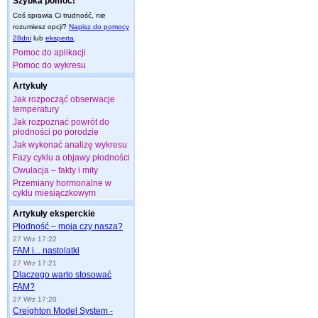
Szybka pomoc!
Coś sprawia Ci trudność, nie
rozumiesz opcji?
Napisz do pomocy
28dni
lub
eksperta
.
Pomoc do aplikacji
Pomoc do wykresu
Artykuły
Jak rozpocząć obserwacje
temperatury
Jak rozpoznać powrót do
płodności po porodzie
Jak wykonać analizę wykresu
Fazy cyklu a objawy płodności
Owulacja – fakty i mity
Przemiany hormonalne w
cyklu miesiączkowym
Artykuły eksperckie
Płodność – moja czy nasza?
27 Wrz 17:22
FAM i... nastolatki
27 Wrz 17:21
Dlaczego warto stosować
FAM?
27 Wrz 17:20
Creighton Model System -