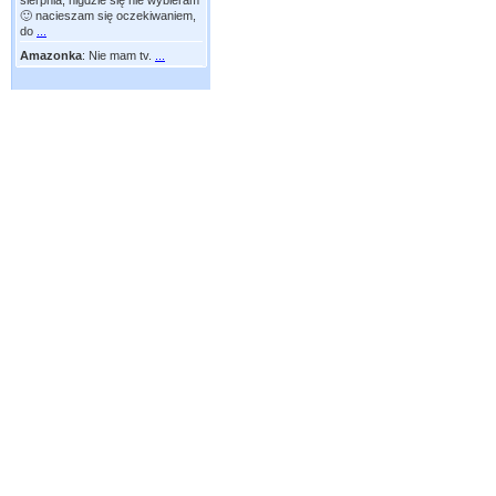
sierpnia, nigdzie się nie wybieram
🙂 nacieszam się oczekiwaniem,
do
...
Amazonka
:
Nie mam tv.
...