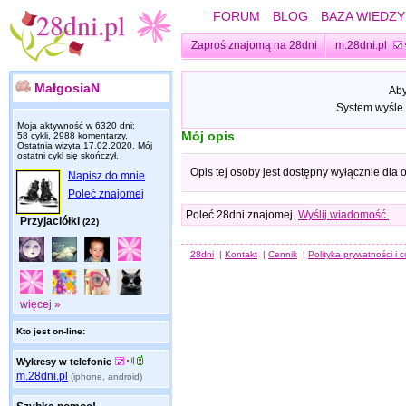
FORUM
BLOG
BAZA WIEDZY
Zaproś znajomą na 28dni
m.28dni.pl
MałgosiaN
Aby
System wyśle 
Moja aktywność w 6320 dni:
Mój opis
58 cykli, 2988 komentarzy.
Ostatnia wizyta
17.02.2020
. Mój
ostatni cykl się skończył.
Opis tej osoby jest dostępny wyłącznie dla
Napisz do mnie
Poleć znajomej
Poleć 28dni znajomej.
Wyślij wiadomość.
Przyjaciółki
(22)
28dni
|
Kontakt
|
Cennik
|
Polityka prywatności i 
więcej »
Kto jest on-line:
Wykresy w telefonie
m.28dni.pl
(iphone, android)