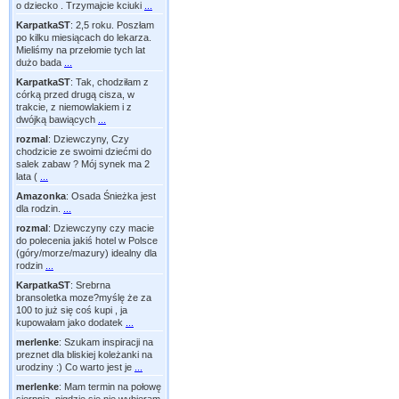
o dziecko . Trzymajcie kciuki
...
KarpatkaST
:
2,5 roku. Poszłam
po kilku miesiącach do lekarza.
Mieliśmy na przełomie tych lat
dużo bada
...
KarpatkaST
:
Tak, chodziłam z
córką przed drugą cisza, w
trakcie, z niemowlakiem i z
dwójką bawiących
...
rozmal
:
Dziewczyny, Czy
chodzicie ze swoimi dziećmi do
salek zabaw ? Mój synek ma 2
lata (
...
Amazonka
:
Osada Śnieżka jest
dla rodzin.
...
rozmal
:
Dziewczyny czy macie
do polecenia jakiś hotel w Polsce
(góry/morze/mazury) idealny dla
rodzin
...
KarpatkaST
:
Srebrna
bransoletka moze?myślę że za
100 to już się coś kupi , ja
kupowałam jako dodatek
...
merlenke
:
Szukam inspiracji na
preznet dla bliskiej koleżanki na
urodziny :) Co warto jest je
...
merlenke
:
Mam termin na połowę