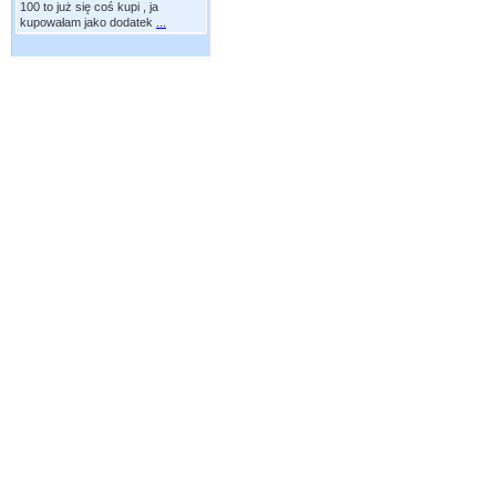
100 to już się coś kupi , ja
kupowałam jako dodatek
...