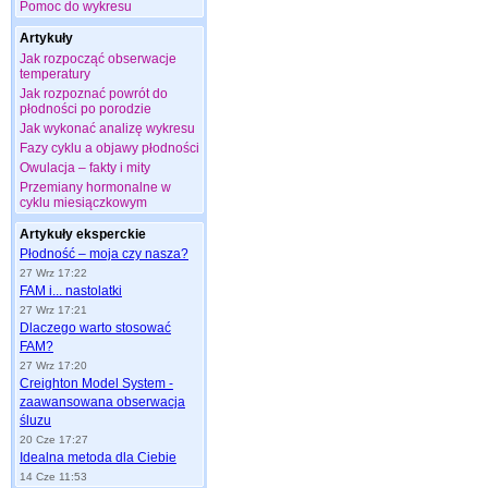
Pomoc do wykresu
Artykuły
Jak rozpocząć obserwacje
temperatury
Jak rozpoznać powrót do
płodności po porodzie
Jak wykonać analizę wykresu
Fazy cyklu a objawy płodności
Owulacja – fakty i mity
Przemiany hormonalne w
cyklu miesiączkowym
Artykuły eksperckie
Płodność – moja czy nasza?
27 Wrz 17:22
FAM i... nastolatki
27 Wrz 17:21
Dlaczego warto stosować
FAM?
27 Wrz 17:20
Creighton Model System -
zaawansowana obserwacja
śluzu
20 Cze 17:27
Idealna metoda dla Ciebie
14 Cze 11:53