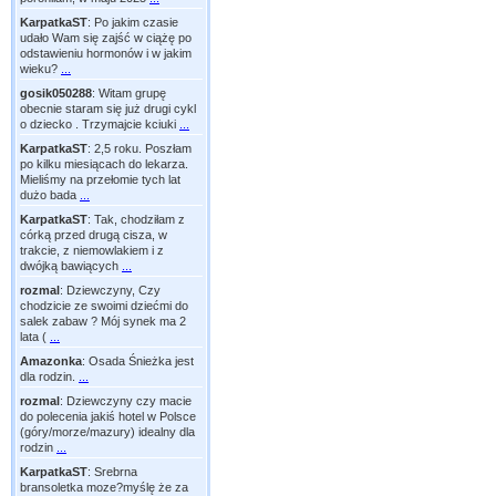
KarpatkaST
:
Po jakim czasie
udało Wam się zajść w ciążę po
odstawieniu hormonów i w jakim
wieku?
...
gosik050288
:
Witam grupę
obecnie staram się już drugi cykl
o dziecko . Trzymajcie kciuki
...
KarpatkaST
:
2,5 roku. Poszłam
po kilku miesiącach do lekarza.
Mieliśmy na przełomie tych lat
dużo bada
...
KarpatkaST
:
Tak, chodziłam z
córką przed drugą cisza, w
trakcie, z niemowlakiem i z
dwójką bawiących
...
rozmal
:
Dziewczyny, Czy
chodzicie ze swoimi dziećmi do
salek zabaw ? Mój synek ma 2
lata (
...
Amazonka
:
Osada Śnieżka jest
dla rodzin.
...
rozmal
:
Dziewczyny czy macie
do polecenia jakiś hotel w Polsce
(góry/morze/mazury) idealny dla
rodzin
...
KarpatkaST
:
Srebrna
bransoletka moze?myślę że za