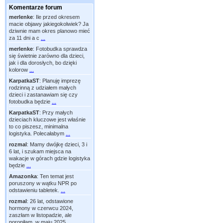
Komentarze forum
merlenke
:
Ile przed okresem
macie objawy jakiegokolwiek? Ja
dziwnie mam okres planowo mieć
za 11 dni a c
...
merlenke
:
Fotobudka sprawdza
się świetnie zarówno dla dzieci,
jak i dla dorosłych, bo dzięki
kolorow
...
KarpatkaST
:
Planuję imprezę
rodzinną z udziałem małych
dzieci i zastanawiam się czy
fotobudka będzie
...
KarpatkaST
:
Przy małych
dzieciach kluczowe jest właśnie
to co piszesz, minimalna
logistyka. Polecałabym
...
rozmal
:
Mamy dwójkę dzieci, 3 i
6 lat, i szukam miejsca na
wakacje w górach gdzie logistyka
będzie
...
Amazonka
:
Ten temat jest
poruszony w wątku NPR po
odstawieniu tabletek.
...
rozmal
:
26 lat, odstawione
hormony w czerwcu 2024,
zaszłam w listopadzie, ale
poroniłam, w maju 2025
...