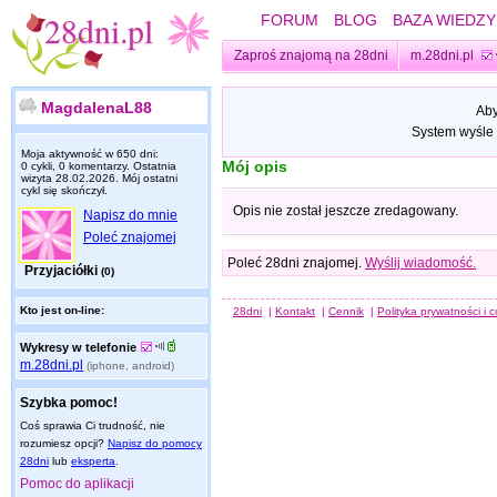
FORUM
BLOG
BAZA WIEDZY
Zaproś znajomą na 28dni
m.28dni.pl
MagdalenaL88
Aby
System wyśle 
Moja aktywność w 650 dni:
Mój opis
0 cykli, 0 komentarzy. Ostatnia
wizyta
28.02.2026
. Mój ostatni
cykl się skończył.
Opis nie został jeszcze zredagowany.
Napisz do mnie
Poleć znajomej
Poleć 28dni znajomej.
Wyślij wiadomość.
Przyjaciółki
(0)
Kto jest on-line:
28dni
|
Kontakt
|
Cennik
|
Polityka prywatności i 
Wykresy w telefonie
m.28dni.pl
(iphone, android)
Szybka pomoc!
Coś sprawia Ci trudność, nie
rozumiesz opcji?
Napisz do pomocy
28dni
lub
eksperta
.
Pomoc do aplikacji