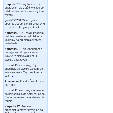
KarpatkaST
:
Po jakim czasie
udało Wam się zajść w ciążę po
odstawieniu hormonów i w jakim
wieku?
...
gosik050288
:
Witam grupę
obecnie staram się już drugi cykl
o dziecko . Trzymajcie kciuki
...
KarpatkaST
:
2,5 roku. Poszłam
po kilku miesiącach do lekarza.
Mieliśmy na przełomie tych lat
dużo bada
...
KarpatkaST
:
Tak, chodziłam z
córką przed drugą cisza, w
trakcie, z niemowlakiem i z
dwójką bawiących
...
rozmal
:
Dziewczyny, Czy
chodzicie ze swoimi dziećmi do
salek zabaw ? Mój synek ma 2
lata (
...
Amazonka
:
Osada Śnieżka jest
dla rodzin.
...
rozmal
:
Dziewczyny czy macie
do polecenia jakiś hotel w Polsce
(góry/morze/mazury) idealny dla
rodzin
...
KarpatkaST
:
Srebrna
bransoletka moze?myślę że za