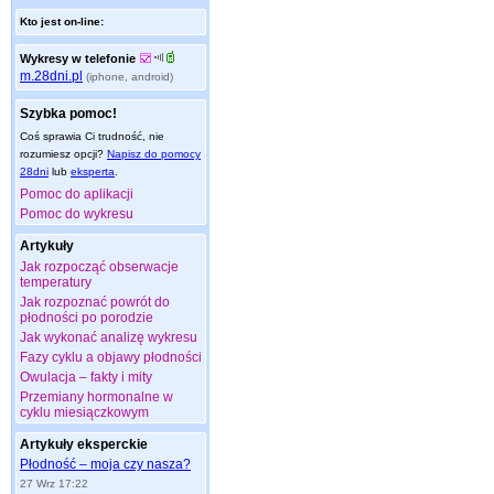
Kto jest on-line:
Wykresy w telefonie
m.28dni.pl
(iphone, android)
Szybka pomoc!
Coś sprawia Ci trudność, nie
rozumiesz opcji?
Napisz do pomocy
28dni
lub
eksperta
.
Pomoc do aplikacji
Pomoc do wykresu
Artykuły
Jak rozpocząć obserwacje
temperatury
Jak rozpoznać powrót do
płodności po porodzie
Jak wykonać analizę wykresu
Fazy cyklu a objawy płodności
Owulacja – fakty i mity
Przemiany hormonalne w
cyklu miesiączkowym
Artykuły eksperckie
Płodność – moja czy nasza?
27 Wrz 17:22