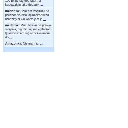
100 to już się coś kupi , ja
kupowałam jako dodatek
...
merlenke
:
Szukam inspiracji na
preznet dla bliskiej koleżanki na
urodziny :) Co warto jest je
...
merlenke
:
Mam termin na połowę
sierpnia, nigdzie się nie wybieram
🙂 nacieszam się oczekiwaniem,
do
...
Amazonka
:
Nie mam tv.
...