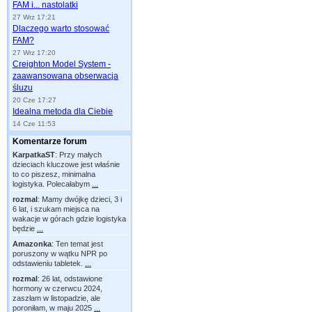
FAM i... nastolatki
27 Wrz 17:21
Dlaczego warto stosować
FAM?
27 Wrz 17:20
Creighton Model System -
zaawansowana obserwacja
śluzu
20 Cze 17:27
Idealna metoda dla Ciebie
14 Cze 11:53
Komentarze forum
KarpatkaST
:
Przy małych
dzieciach kluczowe jest właśnie
to co piszesz, minimalna
logistyka. Polecałabym
...
rozmal
:
Mamy dwójkę dzieci, 3 i
6 lat, i szukam miejsca na
wakacje w górach gdzie logistyka
będzie
...
Amazonka
:
Ten temat jest
poruszony w wątku NPR po
odstawieniu tabletek.
...
rozmal
:
26 lat, odstawione
hormony w czerwcu 2024,
zaszłam w listopadzie, ale
poroniłam, w maju 2025
...