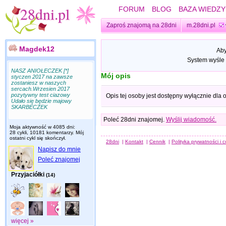
FORUM
BLOG
BAZA WIEDZY
Zaproś znajomą na 28dni
m.28dni.pl
Magdek12
Aby
System wyśle 
NASZ ANIOŁECZEK [*]
Mój opis
styczen 2017 na zawsze
zostaniesz w naszych
sercach.Wrzesien 2017
pozytywny test ciazowy
Opis tej osoby jest dostępny wyłącznie dla
Udało się będzie majowy
SKARBECZEK
Poleć 28dni znajomej.
Wyślij wiadomość.
Moja aktywność w 4085 dni:
28 cykli, 10181 komentarzy. Mój
ostatni cykl się skończył.
28dni
|
Kontakt
|
Cennik
|
Polityka prywatności i 
Napisz do mnie
Poleć znajomej
Przyjaciółki
(14)
więcej »