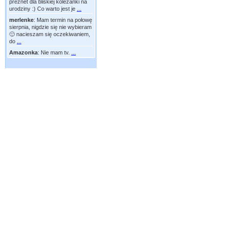
preznet dla bliskiej koleżanki na
urodziny :) Co warto jest je
...
merlenke
:
Mam termin na połowę
sierpnia, nigdzie się nie wybieram
🙂 nacieszam się oczekiwaniem,
do
...
Amazonka
:
Nie mam tv.
...