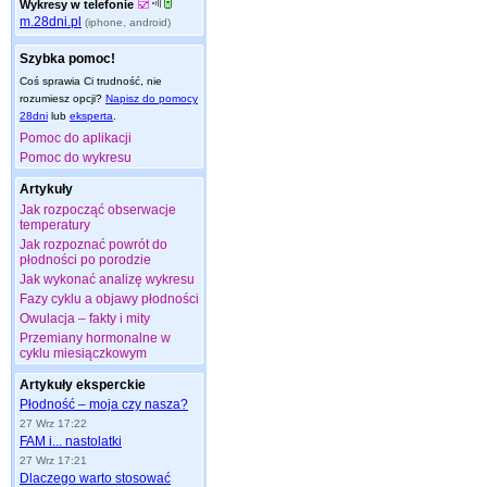
Wykresy w telefonie
m.28dni.pl
(iphone, android)
Szybka pomoc!
Coś sprawia Ci trudność, nie
rozumiesz opcji?
Napisz do pomocy
28dni
lub
eksperta
.
Pomoc do aplikacji
Pomoc do wykresu
Artykuły
Jak rozpocząć obserwacje
temperatury
Jak rozpoznać powrót do
płodności po porodzie
Jak wykonać analizę wykresu
Fazy cyklu a objawy płodności
Owulacja – fakty i mity
Przemiany hormonalne w
cyklu miesiączkowym
Artykuły eksperckie
Płodność – moja czy nasza?
27 Wrz 17:22
FAM i... nastolatki
27 Wrz 17:21
Dlaczego warto stosować