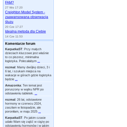
FAM?
27 Wrz 17:20
Creighton Model System -
zaawansowana obserwacja
śluzu
20 Cze 17:27
Idealna metoda dla Ciebie
14 Cze 11:53
Komentarze forum
KarpatkaST
:
Przy małych
dzieciach kluczowe jest właśnie
to co piszesz, minimalna
logistyka. Polecałabym
...
rozmal
:
Mamy dwójkę dzieci, 3 i
6 lat, i szukam miejsca na
wakacje w górach gdzie logistyka
będzie
...
Amazonka
:
Ten temat jest
poruszony w wątku NPR po
odstawieniu tabletek.
...
rozmal
:
26 lat, odstawione
hormony w czerwcu 2024,
zaszłam w listopadzie, ale
poroniłam, w maju 2025
...
KarpatkaST
:
Po jakim czasie
udało Wam się zajść w ciążę po
odstawieniu hormonów i w jakim