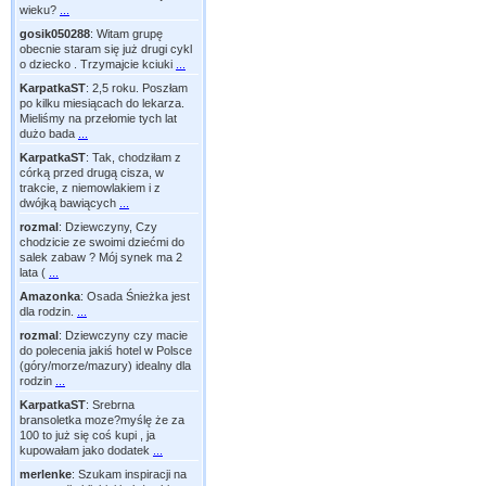
wieku?
...
gosik050288
:
Witam grupę
obecnie staram się już drugi cykl
o dziecko . Trzymajcie kciuki
...
KarpatkaST
:
2,5 roku. Poszłam
po kilku miesiącach do lekarza.
Mieliśmy na przełomie tych lat
dużo bada
...
KarpatkaST
:
Tak, chodziłam z
córką przed drugą cisza, w
trakcie, z niemowlakiem i z
dwójką bawiących
...
rozmal
:
Dziewczyny, Czy
chodzicie ze swoimi dziećmi do
salek zabaw ? Mój synek ma 2
lata (
...
Amazonka
:
Osada Śnieżka jest
dla rodzin.
...
rozmal
:
Dziewczyny czy macie
do polecenia jakiś hotel w Polsce
(góry/morze/mazury) idealny dla
rodzin
...
KarpatkaST
:
Srebrna
bransoletka moze?myślę że za
100 to już się coś kupi , ja
kupowałam jako dodatek
...
merlenke
:
Szukam inspiracji na