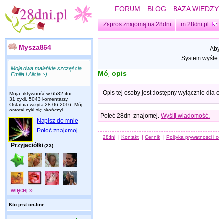
FORUM
BLOG
BAZA WIEDZY
Zaproś znajomą na 28dni
m.28dni.pl
Mysza864
Aby
System wyśle 
Moje dwa maleńkie szczęścia
Mój opis
Emilia i Alicja :-)
Opis tej osoby jest dostępny wyłącznie dla
Moja aktywność w 6532 dni:
31 cykli, 5043 komentarzy.
Ostatnia wizyta
28.06.2016
. Mój
ostatni cykl się skończył.
Poleć 28dni znajomej.
Wyślij wiadomość.
Napisz do mnie
Poleć znajomej
28dni
|
Kontakt
|
Cennik
|
Polityka prywatności i 
Przyjaciółki
(23)
więcej »
Kto jest on-line: