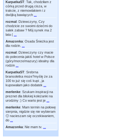
KarpatkaST
:
Tak, chodziłam z
córką przed drugą cisza, w
trakcie, z niemowlakiem i z
dwójką bawiących
...
rozmal
:
Dziewczyny, Czy
chodzicie ze swoimi dziećmi do
salek zabaw ? Mój synek ma 2
lata (
...
Amazonka
:
Osada Śnieżka jest
dla rodzin.
...
rozmal
:
Dziewczyny czy macie
do polecenia jakiś hotel w Polsce
(góry/morze/mazury) idealny dla
rodzin
...
KarpatkaST
:
Srebrna
bransoletka moze?myślę że za
100 to już się coś kupi , ja
kupowałam jako dodatek
...
merlenke
:
Szukam inspiracji na
preznet dla bliskiej koleżanki na
urodziny :) Co warto jest je
...
merlenke
:
Mam termin na połowę
sierpnia, nigdzie się nie wybieram
🙂 nacieszam się oczekiwaniem,
do
...
Amazonka
:
Nie mam tv.
...