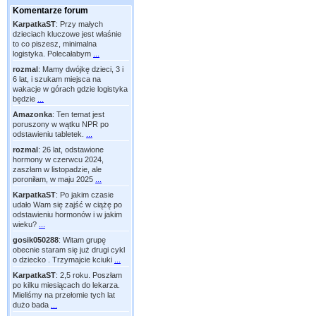
Komentarze forum
KarpatkaST
:
Przy małych
dzieciach kluczowe jest właśnie
to co piszesz, minimalna
logistyka. Polecałabym
...
rozmal
:
Mamy dwójkę dzieci, 3 i
6 lat, i szukam miejsca na
wakacje w górach gdzie logistyka
będzie
...
Amazonka
:
Ten temat jest
poruszony w wątku NPR po
odstawieniu tabletek.
...
rozmal
:
26 lat, odstawione
hormony w czerwcu 2024,
zaszłam w listopadzie, ale
poroniłam, w maju 2025
...
KarpatkaST
:
Po jakim czasie
udało Wam się zajść w ciążę po
odstawieniu hormonów i w jakim
wieku?
...
gosik050288
:
Witam grupę
obecnie staram się już drugi cykl
o dziecko . Trzymajcie kciuki
...
KarpatkaST
:
2,5 roku. Poszłam
po kilku miesiącach do lekarza.
Mieliśmy na przełomie tych lat
dużo bada
...