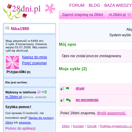
FORUM
BLOG
BAZA WIEDZY
Zaproś znajomą na 28dni
m.28dni.pl
Nika1980
Aby
System wyśle 
Moja aktywność w 6469 dni:
Mój opis
2 cykli, 9 komentarzy. Ostatnia
wizyta
03.07.2009
. Mój ostatni
cykl się skończył.
Opis nie został jeszcze zredagowany.
Napisz do mnie
Poleć znajomej
Moje cykle (2)
Przyjaciółki
(0)
Kto jest on-line:
drugi
Wykresy w telefonie
m.28dni.pl
(iphone, android)
po poronieniu
Szybka pomoc!
Poleć 28dni znajomej.
Wyślij wiadomość.
Coś sprawia Ci trudność, nie
rozumiesz opcji?
Napisz do pomocy
28dni
lub
eksperta
.
28dni
|
Kontakt
|
Cennik
|
Polityka prywatności i 
Pomoc do aplikacji