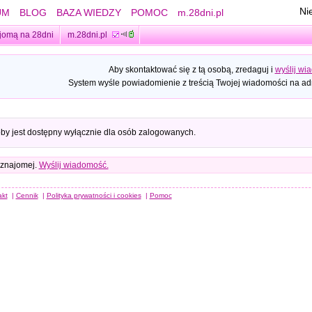
Ni
UM
BLOG
BAZA WIEDZY
POMOC
m.28dni.pl
jomą na 28dni
m.28dni.pl
Aby skontaktować się z tą osobą, zredaguj i
wyślij wi
System wyśle powiadomienie z treścią Twojej wiadomości na adr
oby jest dostępny wyłącznie dla osób zalogowanych.
 znajomej.
Wyślij wiadomość.
akt
|
Cennik
|
Polityka prywatności i cookies
|
Pomoc