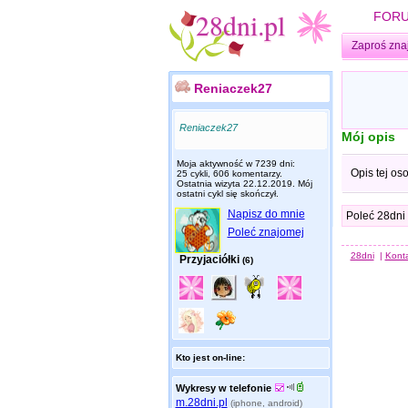
FOR
Zaproś zna
Reniaczek27
Reniaczek27
Mój opis
Moja aktywność w 7239 dni:
Opis tej os
25 cykli, 606 komentarzy.
Ostatnia wizyta
22.12.2019
. Mój
ostatni cykl się skończył.
Napisz do mnie
Poleć 28dni
Poleć znajomej
28dni
|
Kont
Przyjaciółki
(6)
Kto jest on-line:
Wykresy w telefonie
m.28dni.pl
(iphone, android)