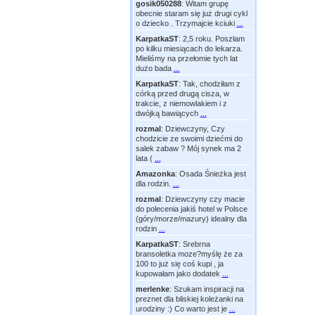
gosik050288
:
Witam grupę
obecnie staram się już drugi cykl
o dziecko . Trzymajcie kciuki
...
KarpatkaST
:
2,5 roku. Poszłam
po kilku miesiącach do lekarza.
Mieliśmy na przełomie tych lat
dużo bada
...
KarpatkaST
:
Tak, chodziłam z
córką przed drugą cisza, w
trakcie, z niemowlakiem i z
dwójką bawiących
...
rozmal
:
Dziewczyny, Czy
chodzicie ze swoimi dziećmi do
salek zabaw ? Mój synek ma 2
lata (
...
Amazonka
:
Osada Śnieżka jest
dla rodzin.
...
rozmal
:
Dziewczyny czy macie
do polecenia jakiś hotel w Polsce
(góry/morze/mazury) idealny dla
rodzin
...
KarpatkaST
:
Srebrna
bransoletka moze?myślę że za
100 to już się coś kupi , ja
kupowałam jako dodatek
...
merlenke
:
Szukam inspiracji na
preznet dla bliskiej koleżanki na
urodziny :) Co warto jest je
...