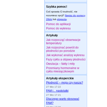
Szybka pomoc!
Coś sprawia Ci trudność, nie
rozumiesz opcji?
Napisz do pomocy
28dni
lub
eksperta
.
Pomoc do aplikacji
Pomoc do wykresu
Artykuły
Jak rozpocząć obserwacje
temperatury
Jak rozpoznać powrót do
płodności po porodzie
Jak wykonać analizę wykresu
Fazy cyklu a objawy płodności
Owulacja – fakty i mity
Przemiany hormonalne w
cyklu miesiączkowym
Artykuły eksperckie
Płodność – moja czy nasza?
27 Wrz 17:22
FAM i... nastolatki
27 Wrz 17:21
Dlaczego warto stosować
FAM?