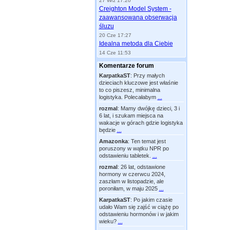
27 Wrz 17:20
Creighton Model System -
zaawansowana obserwacja
śluzu
20 Cze 17:27
Idealna metoda dla Ciebie
14 Cze 11:53
Komentarze forum
KarpatkaST
:
Przy małych
dzieciach kluczowe jest właśnie
to co piszesz, minimalna
logistyka. Polecałabym
...
rozmal
:
Mamy dwójkę dzieci, 3 i
6 lat, i szukam miejsca na
wakacje w górach gdzie logistyka
będzie
...
Amazonka
:
Ten temat jest
poruszony w wątku NPR po
odstawieniu tabletek.
...
rozmal
:
26 lat, odstawione
hormony w czerwcu 2024,
zaszłam w listopadzie, ale
poroniłam, w maju 2025
...
KarpatkaST
:
Po jakim czasie
udało Wam się zajść w ciążę po
odstawieniu hormonów i w jakim
wieku?
...