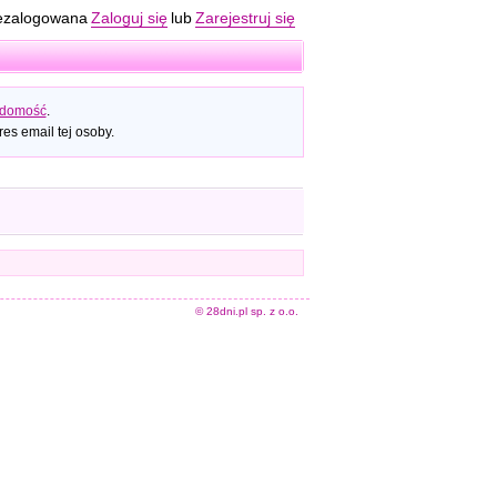
ezalogowana
Zaloguj się
lub
Zarejestruj się
adomość
.
es email tej osoby.
© 28dni.pl sp. z o.o.