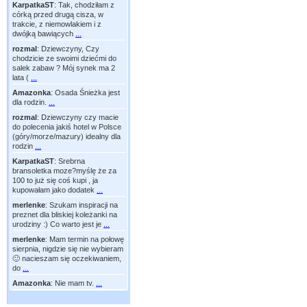
KarpatkaST
:
Tak, chodziłam z
córką przed drugą cisza, w
trakcie, z niemowlakiem i z
dwójką bawiących
...
rozmal
:
Dziewczyny, Czy
chodzicie ze swoimi dziećmi do
salek zabaw ? Mój synek ma 2
lata (
...
Amazonka
:
Osada Śnieżka jest
dla rodzin.
...
rozmal
:
Dziewczyny czy macie
do polecenia jakiś hotel w Polsce
(góry/morze/mazury) idealny dla
rodzin
...
KarpatkaST
:
Srebrna
bransoletka moze?myślę że za
100 to już się coś kupi , ja
kupowałam jako dodatek
...
merlenke
:
Szukam inspiracji na
preznet dla bliskiej koleżanki na
urodziny :) Co warto jest je
...
merlenke
:
Mam termin na połowę
sierpnia, nigdzie się nie wybieram
🙂 nacieszam się oczekiwaniem,
do
...
Amazonka
:
Nie mam tv.
...