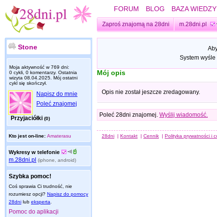
FORUM
BLOG
BAZA WIEDZY
Zaproś znajomą na 28dni
m.28dni.pl
Stone
Aby
System wyśle 
Moja aktywność w 769 dni:
Mój opis
0 cykli, 0 komentarzy. Ostatnia
wizyta
08.04.2025
. Mój ostatni
cykl się skończył.
Opis nie został jeszcze zredagowany.
Napisz do mnie
Poleć znajomej
Poleć 28dni znajomej.
Wyślij wiadomość.
Przyjaciółki
(0)
Kto jest on-line:
Amaterasu
28dni
|
Kontakt
|
Cennik
|
Polityka prywatności i 
Wykresy w telefonie
m.28dni.pl
(iphone, android)
Szybka pomoc!
Coś sprawia Ci trudność, nie
rozumiesz opcji?
Napisz do pomocy
28dni
lub
eksperta
.
Pomoc do aplikacji