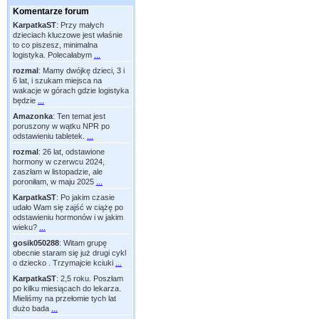
Komentarze forum
KarpatkaST
:
Przy małych
dzieciach kluczowe jest właśnie
to co piszesz, minimalna
logistyka. Polecałabym
...
rozmal
:
Mamy dwójkę dzieci, 3 i
6 lat, i szukam miejsca na
wakacje w górach gdzie logistyka
będzie
...
Amazonka
:
Ten temat jest
poruszony w wątku NPR po
odstawieniu tabletek.
...
rozmal
:
26 lat, odstawione
hormony w czerwcu 2024,
zaszłam w listopadzie, ale
poroniłam, w maju 2025
...
KarpatkaST
:
Po jakim czasie
udało Wam się zajść w ciążę po
odstawieniu hormonów i w jakim
wieku?
...
gosik050288
:
Witam grupę
obecnie staram się już drugi cykl
o dziecko . Trzymajcie kciuki
...
KarpatkaST
:
2,5 roku. Poszłam
po kilku miesiącach do lekarza.
Mieliśmy na przełomie tych lat
dużo bada
...