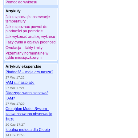
Pomoc do wykresu
Artykuły
Jak rozpocząć obserwacje
temperatury
Jak rozpoznać powrót do
płodności po porodzie
Jak wykonać analizę wykresu
Fazy cyklu a objawy płodności
Owulacja – fakty i mity
Przemiany hormonalne w
cyklu miesiączkowym
Artykuły eksperckie
Płodność – moja czy nasza?
27 Wrz 17:22
FAM i... nastolatki
27 Wrz 17:21
Dlaczego warto stosować
FAM?
27 Wrz 17:20
Creighton Model System -
zaawansowana obserwacja
śluzu
20 Cze 17:27
Idealna metoda dla Ciebie
14 Cze 11:53