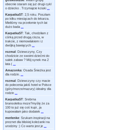
gosik050288
:
Witam grupę
obecnie staram się już drugi cykl
o dziecko . Trzymajcie kciuki
...
KarpatkaST
:
2,5 roku. Poszłam
po kilku miesiącach do lekarza.
Mieliśmy na przełomie tych lat
dużo bada
...
KarpatkaST
:
Tak, chodziłam z
córką przed drugą cisza, w
trakcie, z niemowlakiem i z
dwójką bawiących
...
rozmal
:
Dziewczyny, Czy
chodzicie ze swoimi dziećmi do
salek zabaw ? Mój synek ma 2
lata (
...
Amazonka
:
Osada Śnieżka jest
dla rodzin.
...
rozmal
:
Dziewczyny czy macie
do polecenia jakiś hotel w Polsce
(góry/morze/mazury) idealny dla
rodzin
...
KarpatkaST
:
Srebrna
bransoletka moze?myślę że za
100 to już się coś kupi , ja
kupowałam jako dodatek
...
merlenke
:
Szukam inspiracji na
preznet dla bliskiej koleżanki na
urodziny :) Co warto jest je
...