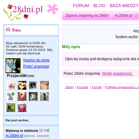
FORUM
BLOG
BAZA WIEDZY
Zaproś znajomą na 28dni
m.28dni.pl
Tres
Aby
System wyśle 
Moja aktywność w 6160 dni:
Mój opis
20 cykli, 1036 komentarzy.
Ostatnia wizyta
12.03.2016
. Mój
ostatni cykl się skończył.
Opis tej osoby jest dostępny wyłącznie dla
Napisz do mnie
Poleć znajomej
Poleć 28dni znajomej.
Wyślij wiadomość.
Przyjaciółki
(10)
28dni
|
Kontakt
|
Cennik
|
Polityka prywatności i 
Kto jest on-line:
Wykresy w telefonie
m.28dni.pl
(iphone, android)