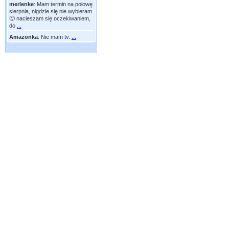
merlenke
:
Mam termin na połowę
sierpnia, nigdzie się nie wybieram
🙂 nacieszam się oczekiwaniem,
do
...
Amazonka
:
Nie mam tv.
...