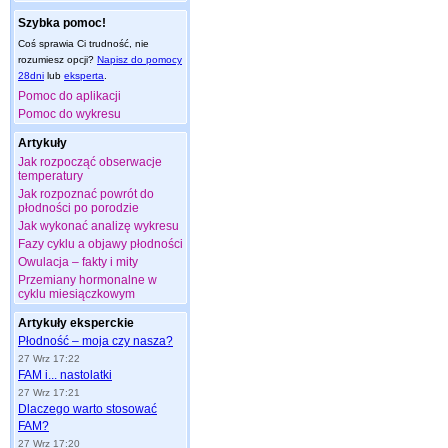
Szybka pomoc!
Coś sprawia Ci trudność, nie
rozumiesz opcji?
Napisz do pomocy
28dni
lub
eksperta
.
Pomoc do aplikacji
Pomoc do wykresu
Artykuły
Jak rozpocząć obserwacje
temperatury
Jak rozpoznać powrót do
płodności po porodzie
Jak wykonać analizę wykresu
Fazy cyklu a objawy płodności
Owulacja – fakty i mity
Przemiany hormonalne w
cyklu miesiączkowym
Artykuły eksperckie
Płodność – moja czy nasza?
27 Wrz 17:22
FAM i... nastolatki
27 Wrz 17:21
Dlaczego warto stosować
FAM?
27 Wrz 17:20