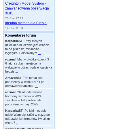
Creighton Model System -
zaawansowana obserwacja
śluzu
20 Cze 17:27
Idealna metoda dla Ciebie
14 Cze 11:53
Komentarze forum
KarpatkaST
:
Przy małych
dzieciach kluczowe jest właśnie
to co piszesz, minimalna
logistyka. Polecałabym
...
rozmal
:
Mamy dwójkę dzieci, 3 i
6 lat, i szukam miejsca na
wakacje w górach gdzie logistyka
będzie
...
Amazonka
:
Ten temat jest
poruszony w wątku NPR po
odstawieniu tabletek.
...
rozmal
:
26 lat, odstawione
hormony w czerwcu 2024,
zaszłam w listopadzie, ale
poroniłam, w maju 2025
...
KarpatkaST
:
Po jakim czasie
udało Wam się zajść w ciążę po
odstawieniu hormonów i w jakim
wieku?
...