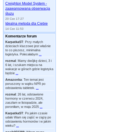
Creighton Model System -
zaawansowana obserwacja
śluzu
20 Cze 17:27
Idealna metoda dla Ciebie
14 Cze 11:53
Komentarze forum
KarpatkaST
:
Przy małych
dzieciach kluczowe jest właśnie
to co piszesz, minimalna
logistyka. Polecałabym
...
rozmal
:
Mamy dwójkę dzieci, 3 i
6 lat, i szukam miejsca na
wakacje w górach gdzie logistyka
będzie
...
Amazonka
:
Ten temat jest
poruszony w wątku NPR po
odstawieniu tabletek.
...
rozmal
:
26 lat, odstawione
hormony w czerwcu 2024,
zaszłam w listopadzie, ale
poroniłam, w maju 2025
...
KarpatkaST
:
Po jakim czasie
udało Wam się zajść w ciążę po
odstawieniu hormonów i w jakim
wieku?
...