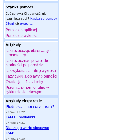
Szybka pomoc!
Coś sprawia Ci trudność, nie
rozumiesz opcji?
Napisz do pomocy
28dni
lub
eksperta
.
Pomoc do aplikacji
Pomoc do wykresu
Artykuły
Jak rozpocząć obserwacje
temperatury
Jak rozpoznać powrót do
płodności po porodzie
Jak wykonać analizę wykresu
Fazy cyklu a objawy płodności
Owulacja – fakty i mity
Przemiany hormonalne w
cyklu miesiączkowym
Artykuły eksperckie
Płodność – moja czy nasza?
27 Wrz 17:22
FAM i... nastolatki
27 Wrz 17:21
Dlaczego warto stosować
FAM?
27 Wrz 17:20