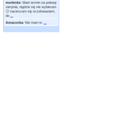
merlenke
:
Mam termin na połowę
sierpnia, nigdzie się nie wybieram
🙂 nacieszam się oczekiwaniem,
do
...
Amazonka
:
Nie mam tv.
...