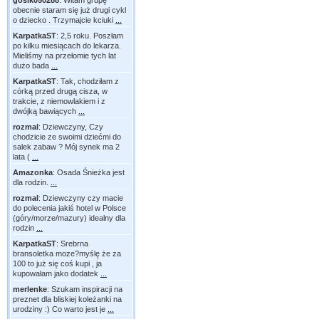
gosik050288
:
Witam grupę
obecnie staram się już drugi cykl
o dziecko . Trzymajcie kciuki
...
KarpatkaST
:
2,5 roku. Poszłam
po kilku miesiącach do lekarza.
Mieliśmy na przełomie tych lat
dużo bada
...
KarpatkaST
:
Tak, chodziłam z
córką przed drugą cisza, w
trakcie, z niemowlakiem i z
dwójką bawiących
...
rozmal
:
Dziewczyny, Czy
chodzicie ze swoimi dziećmi do
salek zabaw ? Mój synek ma 2
lata (
...
Amazonka
:
Osada Śnieżka jest
dla rodzin.
...
rozmal
:
Dziewczyny czy macie
do polecenia jakiś hotel w Polsce
(góry/morze/mazury) idealny dla
rodzin
...
KarpatkaST
:
Srebrna
bransoletka moze?myślę że za
100 to już się coś kupi , ja
kupowałam jako dodatek
...
merlenke
:
Szukam inspiracji na
preznet dla bliskiej koleżanki na
urodziny :) Co warto jest je
...