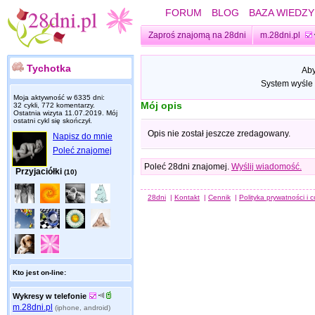
FORUM
BLOG
BAZA WIEDZY
Zaproś znajomą na 28dni
m.28dni.pl
Tychotka
Aby
System wyśle 
Moja aktywność w 6335 dni:
Mój opis
32 cykli, 772 komentarzy.
Ostatnia wizyta
11.07.2019
. Mój
ostatni cykl się skończył.
Opis nie został jeszcze zredagowany.
Napisz do mnie
Poleć znajomej
Poleć 28dni znajomej.
Wyślij wiadomość.
Przyjaciółki
(10)
28dni
|
Kontakt
|
Cennik
|
Polityka prywatności i 
Kto jest on-line:
Wykresy w telefonie
m.28dni.pl
(iphone, android)