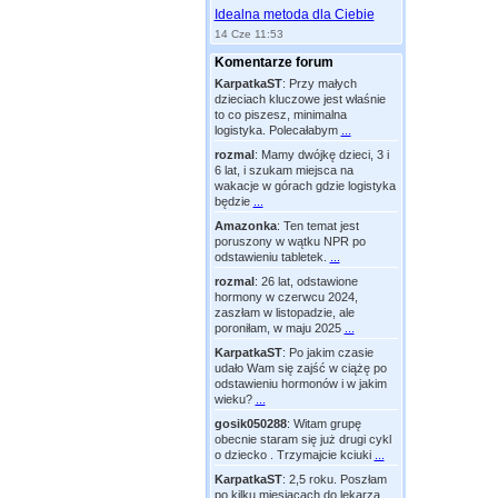
Idealna metoda dla Ciebie
14 Cze 11:53
Komentarze forum
KarpatkaST
:
Przy małych
dzieciach kluczowe jest właśnie
to co piszesz, minimalna
logistyka. Polecałabym
...
rozmal
:
Mamy dwójkę dzieci, 3 i
6 lat, i szukam miejsca na
wakacje w górach gdzie logistyka
będzie
...
Amazonka
:
Ten temat jest
poruszony w wątku NPR po
odstawieniu tabletek.
...
rozmal
:
26 lat, odstawione
hormony w czerwcu 2024,
zaszłam w listopadzie, ale
poroniłam, w maju 2025
...
KarpatkaST
:
Po jakim czasie
udało Wam się zajść w ciążę po
odstawieniu hormonów i w jakim
wieku?
...
gosik050288
:
Witam grupę
obecnie staram się już drugi cykl
o dziecko . Trzymajcie kciuki
...
KarpatkaST
:
2,5 roku. Poszłam
po kilku miesiącach do lekarza.