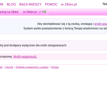
Ni
UM
BLOG
BAZA WIEDZY
POMOC
m.28dni.pl
jomą na 28dni
m.28dni.pl
Aby skontaktować się z tą osobą, zredaguj i
wyślij wi
System wyśle powiadomienie z treścią Twojej wiadomości na adr
oby jest dostępny wyłącznie dla osób zalogowanych.
 znajomej.
Wyślij wiadomość.
akt
|
Cennik
|
Polityka prywatności i cookies
|
Pomoc