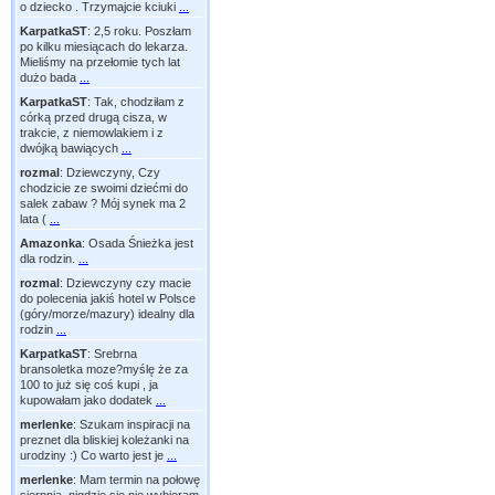
o dziecko . Trzymajcie kciuki
...
KarpatkaST
:
2,5 roku. Poszłam
po kilku miesiącach do lekarza.
Mieliśmy na przełomie tych lat
dużo bada
...
KarpatkaST
:
Tak, chodziłam z
córką przed drugą cisza, w
trakcie, z niemowlakiem i z
dwójką bawiących
...
rozmal
:
Dziewczyny, Czy
chodzicie ze swoimi dziećmi do
salek zabaw ? Mój synek ma 2
lata (
...
Amazonka
:
Osada Śnieżka jest
dla rodzin.
...
rozmal
:
Dziewczyny czy macie
do polecenia jakiś hotel w Polsce
(góry/morze/mazury) idealny dla
rodzin
...
KarpatkaST
:
Srebrna
bransoletka moze?myślę że za
100 to już się coś kupi , ja
kupowałam jako dodatek
...
merlenke
:
Szukam inspiracji na
preznet dla bliskiej koleżanki na
urodziny :) Co warto jest je
...
merlenke
:
Mam termin na połowę