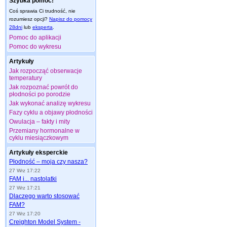
Szybka pomoc!
Coś sprawia Ci trudność, nie
rozumiesz opcji?
Napisz do pomocy
28dni
lub
eksperta
.
Pomoc do aplikacji
Pomoc do wykresu
Artykuły
Jak rozpocząć obserwacje
temperatury
Jak rozpoznać powrót do
płodności po porodzie
Jak wykonać analizę wykresu
Fazy cyklu a objawy płodności
Owulacja – fakty i mity
Przemiany hormonalne w
cyklu miesiączkowym
Artykuły eksperckie
Płodność – moja czy nasza?
27 Wrz 17:22
FAM i... nastolatki
27 Wrz 17:21
Dlaczego warto stosować
FAM?
27 Wrz 17:20
Creighton Model System -