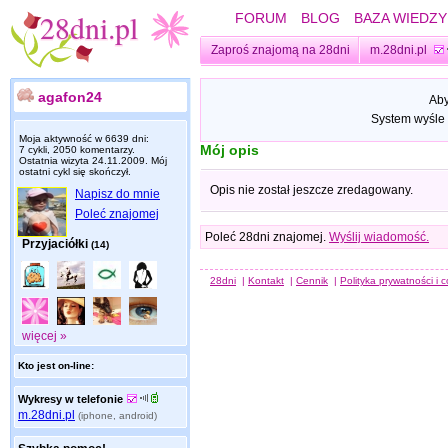
FORUM
BLOG
BAZA WIEDZY
Zaproś znajomą na 28dni
m.28dni.pl
agafon24
Aby
System wyśle 
Moja aktywność w 6639 dni:
Mój opis
7 cykli, 2050 komentarzy.
Ostatnia wizyta
24.11.2009
. Mój
ostatni cykl się skończył.
Opis nie został jeszcze zredagowany.
Napisz do mnie
Poleć znajomej
Poleć 28dni znajomej.
Wyślij wiadomość.
Przyjaciółki
(14)
28dni
|
Kontakt
|
Cennik
|
Polityka prywatności i 
więcej »
Kto jest on-line:
Wykresy w telefonie
m.28dni.pl
(iphone, android)