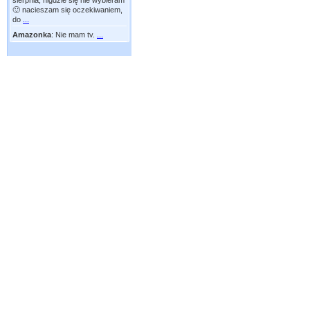
sierpnia, nigdzie się nie wybieram
🙂 nacieszam się oczekiwaniem,
do
...
Amazonka
:
Nie mam tv.
...