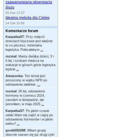
zaawansowana obserwacja
śluzu
20 Cze 17:27
Idealna metoda dla Ciebie
14 Cze 11:53
Komentarze forum
KarpatkaST
:
Przy małych
dzieciach kluczowe jest właśnie
to co piszesz, minimalna
logistyka. Polecałabym
...
rozmal
:
Mamy dwójkę dzieci, 3 i
6 lat, i szukam miejsca na
wakacje w górach gdzie logistyka
będzie
...
Amazonka
:
Ten temat jest
poruszony w wątku NPR po
odstawieniu tabletek.
...
rozmal
:
26 lat, odstawione
hormony w czerwcu 2024,
zaszłam w listopadzie, ale
poroniłam, w maju 2025
...
KarpatkaST
:
Po jakim czasie
udało Wam się zajść w ciążę po
odstawieniu hormonów i w jakim
wieku?
...
gosik050288
:
Witam grupę
obecnie staram się już drugi cykl