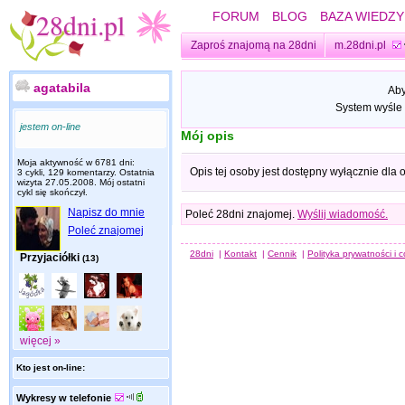
FORUM
BLOG
BAZA WIEDZY
Zaproś znajomą na 28dni
m.28dni.pl
agatabila
Aby
System wyśle 
jestem on-line
Mój opis
Moja aktywność w 6781 dni:
Opis tej osoby jest dostępny wyłącznie dla
3 cykli, 129 komentarzy. Ostatnia
wizyta
27.05.2008
. Mój ostatni
cykl się skończył.
Napisz do mnie
Poleć 28dni znajomej.
Wyślij wiadomość.
Poleć znajomej
28dni
|
Kontakt
|
Cennik
|
Polityka prywatności i 
Przyjaciółki
(13)
więcej »
Kto jest on-line:
Wykresy w telefonie