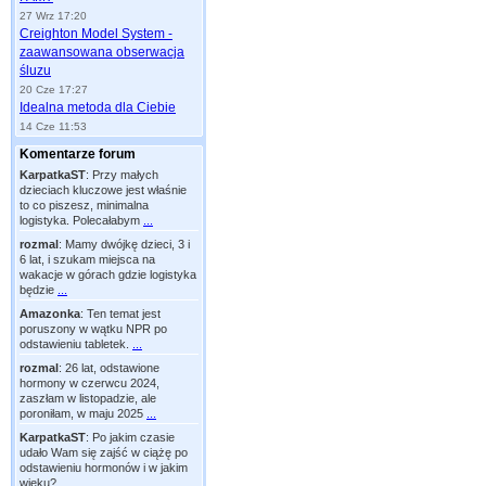
27 Wrz 17:20
Creighton Model System -
zaawansowana obserwacja
śluzu
20 Cze 17:27
Idealna metoda dla Ciebie
14 Cze 11:53
Komentarze forum
KarpatkaST
:
Przy małych
dzieciach kluczowe jest właśnie
to co piszesz, minimalna
logistyka. Polecałabym
...
rozmal
:
Mamy dwójkę dzieci, 3 i
6 lat, i szukam miejsca na
wakacje w górach gdzie logistyka
będzie
...
Amazonka
:
Ten temat jest
poruszony w wątku NPR po
odstawieniu tabletek.
...
rozmal
:
26 lat, odstawione
hormony w czerwcu 2024,
zaszłam w listopadzie, ale
poroniłam, w maju 2025
...
KarpatkaST
:
Po jakim czasie
udało Wam się zajść w ciążę po
odstawieniu hormonów i w jakim
wieku?
...