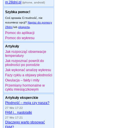
m.28dni.pl
(iphone, android)
Szybka pomoc!
Coś sprawia Ci trudność, nie
rozumiesz opcji?
Napisz do pomocy
28dni
lub
eksperta
.
Pomoc do aplikacji
Pomoc do wykresu
Artykuły
Jak rozpocząć obserwacje
temperatury
Jak rozpoznać powrót do
płodności po porodzie
Jak wykonać analizę wykresu
Fazy cyklu a objawy płodności
Owulacja – fakty i mity
Przemiany hormonalne w
cyklu miesiączkowym
Artykuły eksperckie
Płodność – moja czy nasza?
27 Wrz 17:22
FAM i... nastolatki
27 Wrz 17:21
Dlaczego warto stosować
FAM?