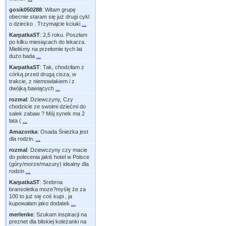
gosik050288
:
Witam grupę
obecnie staram się już drugi cykl
o dziecko . Trzymajcie kciuki
...
KarpatkaST
:
2,5 roku. Poszłam
po kilku miesiącach do lekarza.
Mieliśmy na przełomie tych lat
dużo bada
...
KarpatkaST
:
Tak, chodziłam z
córką przed drugą cisza, w
trakcie, z niemowlakiem i z
dwójką bawiących
...
rozmal
:
Dziewczyny, Czy
chodzicie ze swoimi dziećmi do
salek zabaw ? Mój synek ma 2
lata (
...
Amazonka
:
Osada Śnieżka jest
dla rodzin.
...
rozmal
:
Dziewczyny czy macie
do polecenia jakiś hotel w Polsce
(góry/morze/mazury) idealny dla
rodzin
...
KarpatkaST
:
Srebrna
bransoletka moze?myślę że za
100 to już się coś kupi , ja
kupowałam jako dodatek
...
merlenke
:
Szukam inspiracji na
preznet dla bliskiej koleżanki na