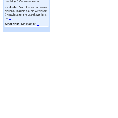
urodziny :) Co warto jest je
...
merlenke
:
Mam termin na połowę
sierpnia, nigdzie się nie wybieram
🙂 nacieszam się oczekiwaniem,
do
...
Amazonka
:
Nie mam tv.
...