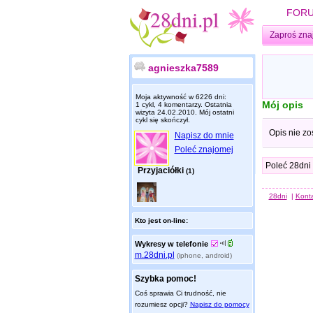
FOR
Zaproś zna
agnieszka7589
Moja aktywność w 6226 dni:
Mój opis
1 cykl, 4 komentarzy. Ostatnia
wizyta
24.02.2010
. Mój ostatni
cykl się skończył.
Opis nie zo
Napisz do mnie
Poleć znajomej
Poleć 28dni
Przyjaciółki
(1)
28dni
|
Kont
Kto jest on-line:
Wykresy w telefonie
m.28dni.pl
(iphone, android)
Szybka pomoc!
Coś sprawia Ci trudność, nie
rozumiesz opcji?
Napisz do pomocy