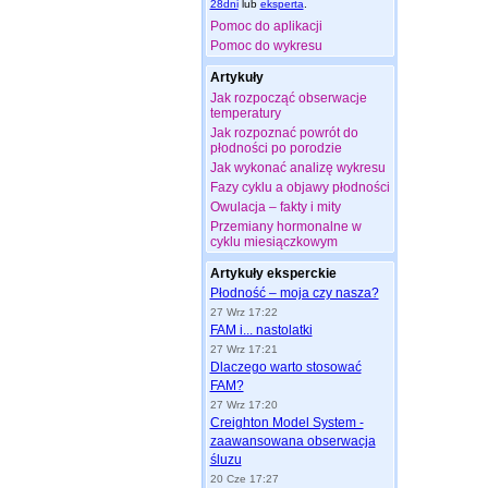
28dni
lub
eksperta
.
Pomoc do aplikacji
Pomoc do wykresu
Artykuły
Jak rozpocząć obserwacje
temperatury
Jak rozpoznać powrót do
płodności po porodzie
Jak wykonać analizę wykresu
Fazy cyklu a objawy płodności
Owulacja – fakty i mity
Przemiany hormonalne w
cyklu miesiączkowym
Artykuły eksperckie
Płodność – moja czy nasza?
27 Wrz 17:22
FAM i... nastolatki
27 Wrz 17:21
Dlaczego warto stosować
FAM?
27 Wrz 17:20
Creighton Model System -
zaawansowana obserwacja
śluzu
20 Cze 17:27