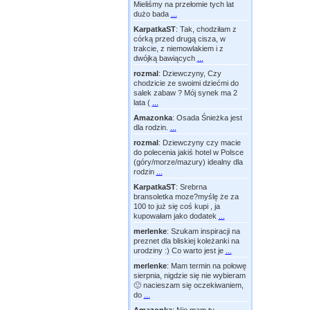
Mieliśmy na przełomie tych lat
dużo bada
...
KarpatkaST
:
Tak, chodziłam z
córką przed drugą cisza, w
trakcie, z niemowlakiem i z
dwójką bawiących
...
rozmal
:
Dziewczyny, Czy
chodzicie ze swoimi dziećmi do
salek zabaw ? Mój synek ma 2
lata (
...
Amazonka
:
Osada Śnieżka jest
dla rodzin.
...
rozmal
:
Dziewczyny czy macie
do polecenia jakiś hotel w Polsce
(góry/morze/mazury) idealny dla
rodzin
...
KarpatkaST
:
Srebrna
bransoletka moze?myślę że za
100 to już się coś kupi , ja
kupowałam jako dodatek
...
merlenke
:
Szukam inspiracji na
preznet dla bliskiej koleżanki na
urodziny :) Co warto jest je
...
merlenke
:
Mam termin na połowę
sierpnia, nigdzie się nie wybieram
🙂 nacieszam się oczekiwaniem,
do
...