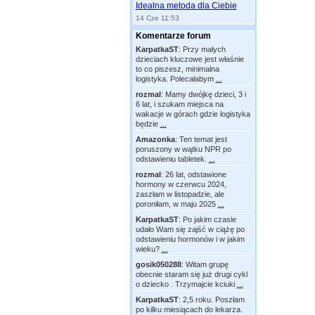
Idealna metoda dla Ciebie
14 Cze 11:53
Komentarze forum
KarpatkaST
:
Przy małych
dzieciach kluczowe jest właśnie
to co piszesz, minimalna
logistyka. Polecałabym
...
rozmal
:
Mamy dwójkę dzieci, 3 i
6 lat, i szukam miejsca na
wakacje w górach gdzie logistyka
będzie
...
Amazonka
:
Ten temat jest
poruszony w wątku NPR po
odstawieniu tabletek.
...
rozmal
:
26 lat, odstawione
hormony w czerwcu 2024,
zaszłam w listopadzie, ale
poroniłam, w maju 2025
...
KarpatkaST
:
Po jakim czasie
udało Wam się zajść w ciążę po
odstawieniu hormonów i w jakim
wieku?
...
gosik050288
:
Witam grupę
obecnie staram się już drugi cykl
o dziecko . Trzymajcie kciuki
...
KarpatkaST
:
2,5 roku. Poszłam
po kilku miesiącach do lekarza.