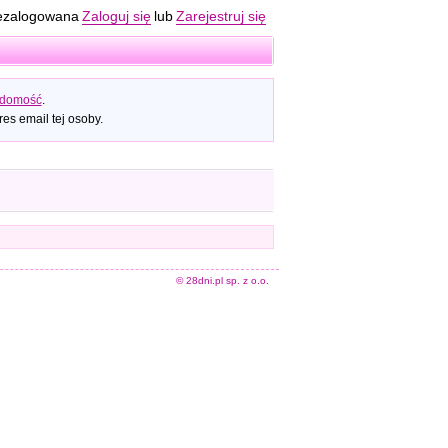
ezalogowana
Zaloguj się
lub
Zarejestruj się
adomość
.
es email tej osoby.
© 28dni.pl sp. z o.o.