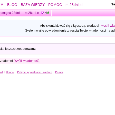
Ni
UM
BLOG
BAZA WIEDZY
POMOC
m.28dni.pl
jomą na 28dni
m.28dni.pl
Aby skontaktować się z tą osobą, zredaguj i
wyślij wi
System wyśle powiadomienie z treścią Twojej wiadomości na adr
stał jeszcze zredagowany.
 znajomej.
Wyślij wiadomość.
akt
|
Cennik
|
Polityka prywatności i cookies
|
Pomoc