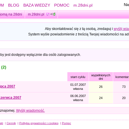
Ni
UM
BLOG
BAZA WIEDZY
POMOC
m.28dni.pl
jomą na 28dni
m.28dni.pl
Aby skontaktować się z tą osobą, zredaguj i
wyślij wi
System wyśle powiadomienie z treścią Twojej wiadomości na adr
oby jest dostępny wyłącznie dla osób zalogowanych.
 (2)
wypełnionych
start cyklu
komentar
dni
01.07.2007
lipca 2007
26
73
własna
06.06.2007
czerwca 2007
24
20
własna
 znajomej.
Wyślij wiadomość.
akt
|
Cennik
|
Polityka prywatności i cookies
|
Pomoc