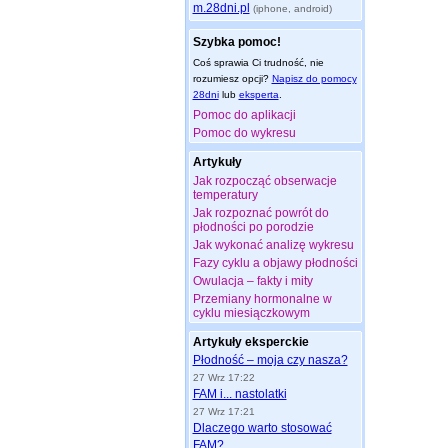
m.28dni.pl
(iphone, android)
Szybka pomoc!
Coś sprawia Ci trudność, nie
rozumiesz opcji?
Napisz do pomocy
28dni
lub
eksperta
.
Pomoc do aplikacji
Pomoc do wykresu
Artykuły
Jak rozpocząć obserwacje
temperatury
Jak rozpoznać powrót do
płodności po porodzie
Jak wykonać analizę wykresu
Fazy cyklu a objawy płodności
Owulacja – fakty i mity
Przemiany hormonalne w
cyklu miesiączkowym
Artykuły eksperckie
Płodność – moja czy nasza?
27 Wrz 17:22
FAM i... nastolatki
27 Wrz 17:21
Dlaczego warto stosować
FAM?