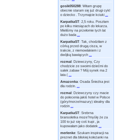
gosik050288
:
Witam grupę
obecnie staram się już drugi cykl
o dziecko . Trzymajcie kciuki
...
KarpatkaST
:
2,5 roku. Poszłam
po kilku miesiącach do lekarza.
Mieliśmy na przełomie tych lat
dużo bada
...
KarpatkaST
:
Tak, chodziłam z
córką przed drugą cisza, w
trakcie, z niemowlakiem i z
dwójką bawiących
...
rozmal
:
Dziewczyny, Czy
chodzicie ze swoimi dziećmi do
salek zabaw ? Mój synek ma 2
lata (
...
Amazonka
:
Osada Śnieżka jest
dla rodzin.
...
rozmal
:
Dziewczyny czy macie
do polecenia jakiś hotel w Polsce
(góry/morze/mazury) idealny dla
rodzin
...
KarpatkaST
:
Srebrna
bransoletka moze?myślę że za
100 to już się coś kupi , ja
kupowałam jako dodatek
...
merlenke
:
Szukam inspiracji na
preznet dla bliskiej koleżanki na