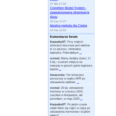
27 Wrz 17:20
Creighton Model System -
zaawansowana obserwacja
śluzu
20 Cze 17:27
Idealna metoda dla Ciebie
14 Cze 11:53
Komentarze forum
KarpatkaST
:
Przy małych
dzieciach kluczowe jest właśnie
to co piszesz, minimalna
logistyka. Polecałabym
...
rozmal
:
Mamy dwójkę dzieci, 3 i
6 lat, i szukam miejsca na
wakacje w górach gdzie logistyka
będzie
...
Amazonka
:
Ten temat jest
poruszony w wątku NPR po
odstawieniu tabletek.
...
rozmal
:
26 lat, odstawione
hormony w czerwcu 2024,
zaszłam w listopadzie, ale
poroniłam, w maju 2025
...
KarpatkaST
:
Po jakim czasie
udało Wam się zajść w ciążę po
odstawieniu hormonów i w jakim
wieku?
...