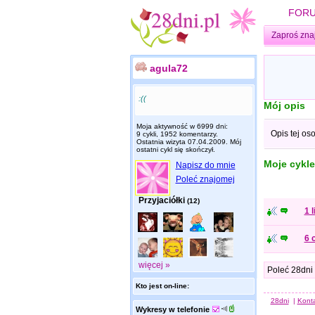
FOR
Zaproś zna
agula72
:((
Mój opis
Moja aktywność w 6999 dni:
Opis tej os
9 cykli, 1952 komentarzy.
Ostatnia wizyta
07.04.2009
. Mój
ostatni cykl się skończył.
Moje cykle
Napisz do mnie
Poleć znajomej
Przyjaciółki
(12)
1 
6 
więcej »
Poleć 28dni
Kto jest on-line:
28dni
|
Kont
Wykresy w telefonie