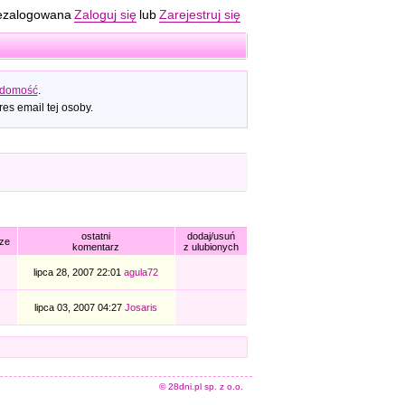
ezalogowana
Zaloguj się
lub
Zarejestruj się
adomość
.
es email tej osoby.
ostatni
dodaj/usuń
ze
komentarz
z ulubionych
lipca 28, 2007 22:01
agula72
lipca 03, 2007 04:27
Josaris
© 28dni.pl sp. z o.o.