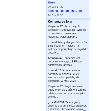
śluzu
20 Cze 17:27
Idealna metoda dla Ciebie
14 Cze 11:53
Komentarze forum
KarpatkaST
:
Przy małych
dzieciach kluczowe jest właśnie
to co piszesz, minimalna
logistyka. Polecałabym
...
rozmal
:
Mamy dwójkę dzieci, 3 i
6 lat, i szukam miejsca na
wakacje w górach gdzie logistyka
będzie
...
Amazonka
:
Ten temat jest
poruszony w wątku NPR po
odstawieniu tabletek.
...
rozmal
:
26 lat, odstawione
hormony w czerwcu 2024,
zaszłam w listopadzie, ale
poroniłam, w maju 2025
...
KarpatkaST
:
Po jakim czasie
udało Wam się zajść w ciążę po
odstawieniu hormonów i w jakim
wieku?
...
gosik050288
:
Witam grupę
obecnie staram się już drugi cykl
o dziecko . Trzymajcie kciuki
...