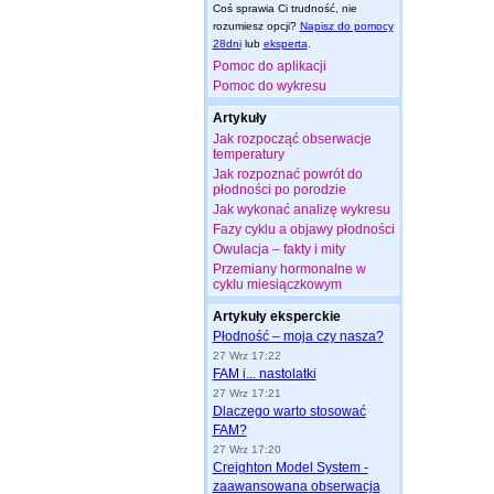
Coś sprawia Ci trudność, nie
rozumiesz opcji?
Napisz do pomocy
28dni
lub
eksperta
.
Pomoc do aplikacji
Pomoc do wykresu
Artykuły
Jak rozpocząć obserwacje
temperatury
Jak rozpoznać powrót do
płodności po porodzie
Jak wykonać analizę wykresu
Fazy cyklu a objawy płodności
Owulacja – fakty i mity
Przemiany hormonalne w
cyklu miesiączkowym
Artykuły eksperckie
Płodność – moja czy nasza?
27 Wrz 17:22
FAM i... nastolatki
27 Wrz 17:21
Dlaczego warto stosować
FAM?
27 Wrz 17:20
Creighton Model System -
zaawansowana obserwacja