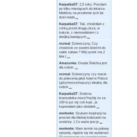
KarpatkaST
:
2,5 roku. Poszłam
po kilku miesiącach do lekarza.
Mieliśmy na przełomie tych lat
dużo bada
...
KarpatkaST
:
Tak, chodziłam z
córką przed drugą cisza, w
trakcie, z niemowlakiem i z
dwójką bawiących
...
rozmal
:
Dziewczyny, Czy
chodzicie ze swoimi dziećmi do
salek zabaw ? Mój synek ma 2
lata (
...
Amazonka
:
Osada Śnieżka jest
dla rodzin.
...
rozmal
:
Dziewczyny czy macie
do polecenia jakiś hotel w Polsce
(góry/morze/mazury) idealny dla
rodzin
...
KarpatkaST
:
Srebrna
bransoletka moze?myślę że za
100 to już się coś kupi , ja
kupowałam jako dodatek
...
merlenke
:
Szukam inspiracji na
preznet dla bliskiej koleżanki na
urodziny :) Co warto jest je
...
merlenke
:
Mam termin na połowę
sierpnia, nigdzie się nie wybieram