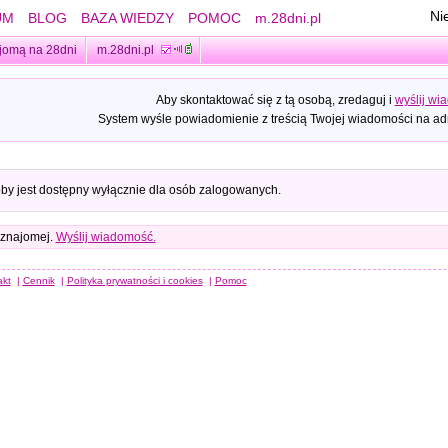
Ni
UM
BLOG
BAZA WIEDZY
POMOC
m.28dni.pl
jomą na 28dni
m.28dni.pl
Aby skontaktować się z tą osobą, zredaguj i
wyślij wi
System wyśle powiadomienie z treścią Twojej wiadomości na adr
oby jest dostępny wyłącznie dla osób zalogowanych.
 znajomej.
Wyślij wiadomość.
akt
|
Cennik
|
Polityka prywatności i cookies
|
Pomoc