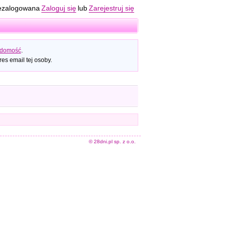
ezalogowana
Zaloguj się
lub
Zarejestruj się
adomość
.
es email tej osoby.
© 28dni.pl sp. z o.o.