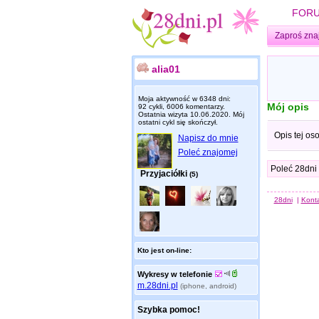
FOR
Zaproś zna
alia01
Moja aktywność w 6348 dni:
Mój opis
92 cykli, 6006 komentarzy.
Ostatnia wizyta
10.06.2020
. Mój
ostatni cykl się skończył.
Opis tej os
Napisz do mnie
Poleć znajomej
Poleć 28dni
Przyjaciółki
(5)
28dni
|
Kont
Kto jest on-line:
Wykresy w telefonie
m.28dni.pl
(iphone, android)
Szybka pomoc!