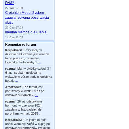
FAM?
27 Wrz 17:20
Creighton Model System -
zaawansowana obserwacja
śluzu
20 Cze 17:27
Idealna metoda dla Ciebie
14 Cze 11:53
Komentarze forum
KarpatkaST
:
Przy małych
dzieciach kluczowe jest właśnie
to co piszesz, minimalna
logistyka. Polecałabym
...
rozmal
:
Mamy dwójkę dzieci, 3 i
6 lat, i szukam miejsca na
wakacje w górach gdzie logistyka
będzie
...
Amazonka
:
Ten temat jest
poruszony w wątku NPR po
odstawieniu tabletek.
...
rozmal
:
26 lat, odstawione
hormony w czerwcu 2024,
zaszłam w listopadzie, ale
poroniłam, w maju 2025
...
KarpatkaST
:
Po jakim czasie
udało Wam się zajść w ciążę po
odstawieniu hormonów i w jakim