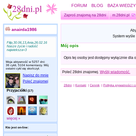
FORUM
BLOG
BAZA WIEDZY
Zaproś znajomą na 28dni
m.28dni.pl
anairda1986
Aby
System wyśle 
Filip,30.06,13,Ania,26.02.16
Mój opis
Nasze życie i radość
najwieksza<3
Opis tej osoby jest dostępny wyłącznie dla
Moja aktywność w 5257 dni:
36 cykli, 5104 komentarzy. Mój
ostatni cykl się skończył.
Poleć 28dni znajomej.
Wyślij wiadomość.
Napisz do mnie
Poleć znajomej
28dni
|
Kontakt
|
Cennik
|
Polityka prywatności i 
Przyjaciółki
(17)
więcej »
Kto jest on-line: