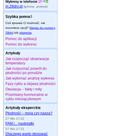
Wykresy w telefonie
m.28dni.pl
(iphone, android)
Szybka pomoc!
Coś sprawia Ci trudność, nie
rozumiesz opcji?
Napisz do pomocy
28dni
lub
eksperta
.
Pomoc do aplikacji
Pomoc do wykresu
Artykuły
Jak rozpocząć obserwacje
temperatury
Jak rozpoznać powrót do
płodności po porodzie
Jak wykonać analizę wykresu
Fazy cyklu a objawy płodności
Owulacja – fakty i mity
Przemiany hormonalne w
cyklu miesiączkowym
Artykuły eksperckie
Płodność – moja czy nasza?
27 Wrz 17:22
FAM i... nastolatki
27 Wrz 17:21
Dlaczego warto stosować