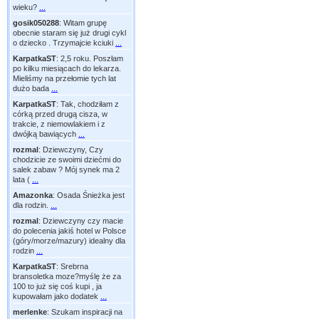
wieku?
...
gosik050288
:
Witam grupę
obecnie staram się już drugi cykl
o dziecko . Trzymajcie kciuki
...
KarpatkaST
:
2,5 roku. Poszłam
po kilku miesiącach do lekarza.
Mieliśmy na przełomie tych lat
dużo bada
...
KarpatkaST
:
Tak, chodziłam z
córką przed drugą cisza, w
trakcie, z niemowlakiem i z
dwójką bawiących
...
rozmal
:
Dziewczyny, Czy
chodzicie ze swoimi dziećmi do
salek zabaw ? Mój synek ma 2
lata (
...
Amazonka
:
Osada Śnieżka jest
dla rodzin.
...
rozmal
:
Dziewczyny czy macie
do polecenia jakiś hotel w Polsce
(góry/morze/mazury) idealny dla
rodzin
...
KarpatkaST
:
Srebrna
bransoletka moze?myślę że za
100 to już się coś kupi , ja
kupowałam jako dodatek
...
merlenke
:
Szukam inspiracji na