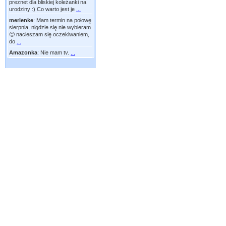
preznet dla bliskiej koleżanki na
urodziny :) Co warto jest je
...
merlenke
:
Mam termin na połowę
sierpnia, nigdzie się nie wybieram
🙂 nacieszam się oczekiwaniem,
do
...
Amazonka
:
Nie mam tv.
...