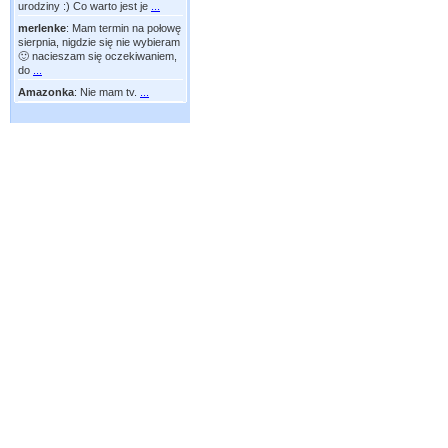
urodziny :) Co warto jest je
...
merlenke
:
Mam termin na połowę
sierpnia, nigdzie się nie wybieram
🙂 nacieszam się oczekiwaniem,
do
...
Amazonka
:
Nie mam tv.
...