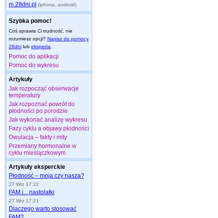
m.28dni.pl
(iphone, android)
Szybka pomoc!
Coś sprawia Ci trudność, nie
rozumiesz opcji?
Napisz do pomocy
28dni
lub
eksperta
.
Pomoc do aplikacji
Pomoc do wykresu
Artykuły
Jak rozpocząć obserwacje
temperatury
Jak rozpoznać powrót do
płodności po porodzie
Jak wykonać analizę wykresu
Fazy cyklu a objawy płodności
Owulacja – fakty i mity
Przemiany hormonalne w
cyklu miesiączkowym
Artykuły eksperckie
Płodność – moja czy nasza?
27 Wrz 17:22
FAM i... nastolatki
27 Wrz 17:21
Dlaczego warto stosować
FAM?