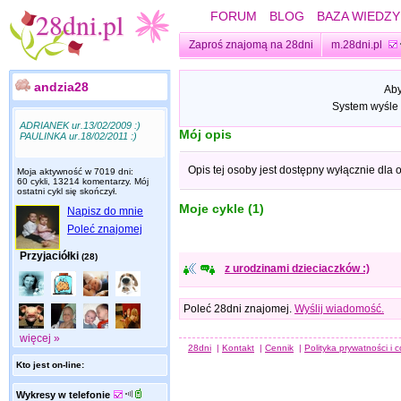
FORUM
BLOG
BAZA WIEDZY
Zaproś znajomą na 28dni
m.28dni.pl
andzia28
Aby
System wyśle 
ADRIANEK ur.13/02/2009 :)
Mój opis
PAULINKA ur.18/02/2011 :)
Opis tej osoby jest dostępny wyłącznie dla
Moja aktywność w 7019 dni:
60 cykli, 13214 komentarzy. Mój
ostatni cykl się skończył.
Moje cykle (1)
Napisz do mnie
Poleć znajomej
Przyjaciółki
(28)
z urodzinami dzieciaczków :)
Poleć 28dni znajomej.
Wyślij wiadomość.
więcej »
28dni
|
Kontakt
|
Cennik
|
Polityka prywatności i 
Kto jest on-line:
Wykresy w telefonie