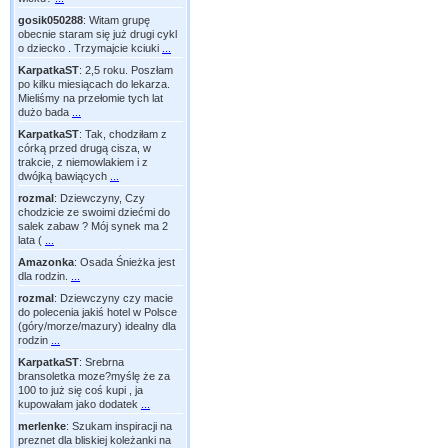
gosik050288
:
Witam grupę
obecnie staram się już drugi cykl
o dziecko . Trzymajcie kciuki
...
KarpatkaST
:
2,5 roku. Poszłam
po kilku miesiącach do lekarza.
Mieliśmy na przełomie tych lat
dużo bada
...
KarpatkaST
:
Tak, chodziłam z
córką przed drugą cisza, w
trakcie, z niemowlakiem i z
dwójką bawiących
...
rozmal
:
Dziewczyny, Czy
chodzicie ze swoimi dziećmi do
salek zabaw ? Mój synek ma 2
lata (
...
Amazonka
:
Osada Śnieżka jest
dla rodzin.
...
rozmal
:
Dziewczyny czy macie
do polecenia jakiś hotel w Polsce
(góry/morze/mazury) idealny dla
rodzin
...
KarpatkaST
:
Srebrna
bransoletka moze?myślę że za
100 to już się coś kupi , ja
kupowałam jako dodatek
...
merlenke
:
Szukam inspiracji na
preznet dla bliskiej koleżanki na