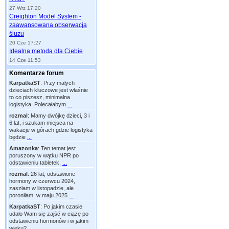
27 Wrz 17:20
Creighton Model System -
zaawansowana obserwacja
śluzu
20 Cze 17:27
Idealna metoda dla Ciebie
14 Cze 11:53
Komentarze forum
KarpatkaST
:
Przy małych
dzieciach kluczowe jest właśnie
to co piszesz, minimalna
logistyka. Polecałabym
...
rozmal
:
Mamy dwójkę dzieci, 3 i
6 lat, i szukam miejsca na
wakacje w górach gdzie logistyka
będzie
...
Amazonka
:
Ten temat jest
poruszony w wątku NPR po
odstawieniu tabletek.
...
rozmal
:
26 lat, odstawione
hormony w czerwcu 2024,
zaszłam w listopadzie, ale
poroniłam, w maju 2025
...
KarpatkaST
:
Po jakim czasie
udało Wam się zajść w ciążę po
odstawieniu hormonów i w jakim
wieku?
...