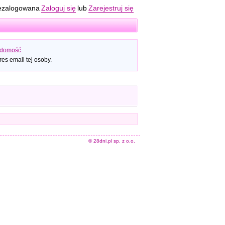
ezalogowana
Zaloguj się
lub
Zarejestruj się
adomość
.
es email tej osoby.
© 28dni.pl sp. z o.o.