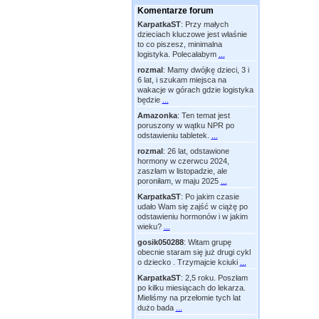
Komentarze forum
KarpatkaST
:
Przy małych
dzieciach kluczowe jest właśnie
to co piszesz, minimalna
logistyka. Polecałabym
...
rozmal
:
Mamy dwójkę dzieci, 3 i
6 lat, i szukam miejsca na
wakacje w górach gdzie logistyka
będzie
...
Amazonka
:
Ten temat jest
poruszony w wątku NPR po
odstawieniu tabletek.
...
rozmal
:
26 lat, odstawione
hormony w czerwcu 2024,
zaszłam w listopadzie, ale
poroniłam, w maju 2025
...
KarpatkaST
:
Po jakim czasie
udało Wam się zajść w ciążę po
odstawieniu hormonów i w jakim
wieku?
...
gosik050288
:
Witam grupę
obecnie staram się już drugi cykl
o dziecko . Trzymajcie kciuki
...
KarpatkaST
:
2,5 roku. Poszłam
po kilku miesiącach do lekarza.
Mieliśmy na przełomie tych lat
dużo bada
...