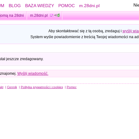
Ni
UM
BLOG
BAZA WIEDZY
POMOC
m.28dni.pl
jomą na 28dni
m.28dni.pl
Aby skontaktować się z tą osobą, zredaguj i
wyślij wi
System wyśle powiadomienie z treścią Twojej wiadomości na adr
stał jeszcze zredagowany.
 znajomej.
Wyślij wiadomość.
akt
|
Cennik
|
Polityka prywatności i cookies
|
Pomoc