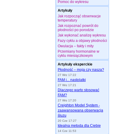
Pomoc do wykresu
Artykuły
Jak rozpocząć obserwacje
temperatury
Jak rozpoznać powrót do
płodności po porodzie
Jak wykonać analizę wykresu
Fazy cyklu a objawy płodności
Owulacja – fakty i mity
Przemiany hormonalne w
cyklu miesiączkowym
Artykuły eksperckie
Płodność – moja czy nasza?
27 Wrz 17:22
FAM i... nastolatki
27 Wrz 17:21
Dlaczego warto stosować
FAM?
27 Wrz 17:20
Creighton Model System -
zaawansowana obserwacja
śluzu
20 Cze 17:27
Idealna metoda dla Ciebie
14 Cze 11:53