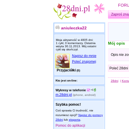
FOR
Zaproś zna
aniuleczka22
Moja aktywność w 4805 dni:
Mój opis
1 cykl, 0 komentarzy. Ostatnia
wizyta
30.11.2013
. Mój ostatni
cykl się skończył.
Opis nie zo
Napisz do mnie
Poleć znajomej
Poleć 28dni
Przyjaciółki
(0)
Kto jest on-line:
28dni
|
Kont
Wykresy w telefonie
m.28dni.pl
(iphone, android)
Szybka pomoc!
Coś sprawia Ci trudność, nie
rozumiesz opcji?
Napisz do pomocy
28dni
lub
eksperta
.
Pomoc do aplikacji