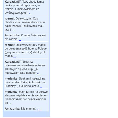
KarpatkaST
:
Tak, chodziłam z
córką przed drugą cisza, w
trakcie, z niemowlakiem i z
dwójką bawiących
...
rozmal
:
Dziewczyny, Czy
chodzicie ze swoimi dziećmi do
salek zabaw ? Mój synek ma 2
lata (
...
Amazonka
:
Osada Śnieżka jest
dla rodzin.
...
rozmal
:
Dziewczyny czy macie
do polecenia jakiś hotel w Polsce
(góry/morze/mazury) idealny dla
rodzin
...
KarpatkaST
:
Srebrna
bransoletka moze?myślę że za
100 to już się coś kupi , ja
kupowałam jako dodatek
...
merlenke
:
Szukam inspiracji na
preznet dla bliskiej koleżanki na
urodziny :) Co warto jest je
...
merlenke
:
Mam termin na połowę
sierpnia, nigdzie się nie wybieram
🙂 nacieszam się oczekiwaniem,
do
...
Amazonka
:
Nie mam tv.
...