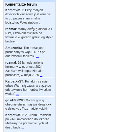
Komentarze forum
KarpatkaST
:
Przy małych
dzieciach kluczowe jest właśnie
to co piszesz, minimalna
logistyka. Polecałabym
...
rozmal
:
Mamy dwójkę dzieci, 3 i
6 lat, i szukam miejsca na
wakacje w górach gdzie logistyka
będzie
...
Amazonka
:
Ten temat jest
poruszony w wątku NPR po
odstawieniu tabletek.
...
rozmal
:
26 lat, odstawione
hormony w czerwcu 2024,
zaszłam w listopadzie, ale
poroniłam, w maju 2025
...
KarpatkaST
:
Po jakim czasie
udało Wam się zajść w ciążę po
odstawieniu hormonów i w jakim
wieku?
...
gosik050288
:
Witam grupę
obecnie staram się już drugi cykl
o dziecko . Trzymajcie kciuki
...
KarpatkaST
:
2,5 roku. Poszłam
po kilku miesiącach do lekarza.
Mieliśmy na przełomie tych lat
dużo bada
...