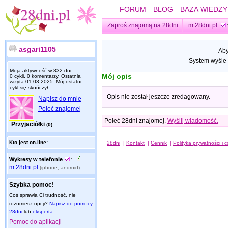
FORUM
BLOG
BAZA WIEDZY
Zaproś znajomą na 28dni
m.28dni.pl
asgari1105
Aby
System wyśle 
Moja aktywność w 832 dni:
Mój opis
0 cykli, 0 komentarzy. Ostatnia
wizyta
01.03.2025
. Mój ostatni
cykl się skończył.
Opis nie został jeszcze zredagowany.
Napisz do mnie
Poleć znajomej
Poleć 28dni znajomej.
Wyślij wiadomość.
Przyjaciółki
(0)
Kto jest on-line:
28dni
|
Kontakt
|
Cennik
|
Polityka prywatności i 
Wykresy w telefonie
m.28dni.pl
(iphone, android)
Szybka pomoc!
Coś sprawia Ci trudność, nie
rozumiesz opcji?
Napisz do pomocy
28dni
lub
eksperta
.
Pomoc do aplikacji