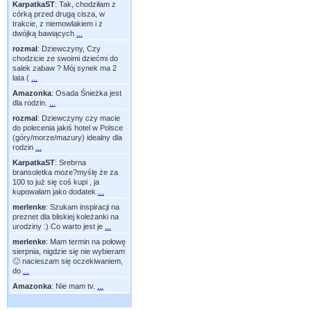
KarpatkaST
:
Tak, chodziłam z
córką przed drugą cisza, w
trakcie, z niemowlakiem i z
dwójką bawiących
...
rozmal
:
Dziewczyny, Czy
chodzicie ze swoimi dziećmi do
salek zabaw ? Mój synek ma 2
lata (
...
Amazonka
:
Osada Śnieżka jest
dla rodzin.
...
rozmal
:
Dziewczyny czy macie
do polecenia jakiś hotel w Polsce
(góry/morze/mazury) idealny dla
rodzin
...
KarpatkaST
:
Srebrna
bransoletka moze?myślę że za
100 to już się coś kupi , ja
kupowałam jako dodatek
...
merlenke
:
Szukam inspiracji na
preznet dla bliskiej koleżanki na
urodziny :) Co warto jest je
...
merlenke
:
Mam termin na połowę
sierpnia, nigdzie się nie wybieram
🙂 nacieszam się oczekiwaniem,
do
...
Amazonka
:
Nie mam tv.
...