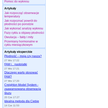
Pomoc do wykresu
Artykuły
Jak rozpocząć obserwacje
temperatury
Jak rozpoznać powrót do
płodności po porodzie
Jak wykonać analizę wykresu
Fazy cyklu a objawy płodności
Owulacja – fakty i mity
Przemiany hormonalne w
cyklu miesiączkowym
Artykuły eksperckie
Płodność – moja czy nasza?
27 Wrz 17:22
FAM i... nastolatki
27 Wrz 17:21
Dlaczego warto stosować
FAM?
27 Wrz 17:20
Creighton Model System -
zaawansowana obserwacja
śluzu
20 Cze 17:27
Idealna metoda dla Ciebie
14 Cze 11:53